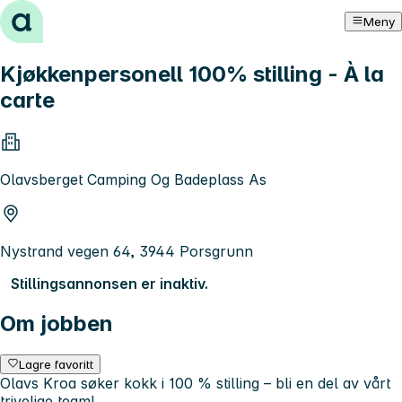
Hopp til innhold
Meny
Kjøkkenpersonell 100% stilling - À la
carte
Olavsberget Camping Og Badeplass As
Nystrand vegen 64, 3944 Porsgrunn
Stillingsannonsen er inaktiv.
Om jobben
Lagre favoritt
Olavs Kroa søker kokk i 100 % stilling – bli en del av vårt
trivelige team!