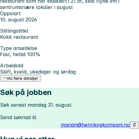
restaurant som har eksistert i 21 år, skal flytte inn i
sentrumsnære lokaler i august
Oppstart
10. august 2026
Stillingstittel
Kokk restaurant
Type ansettelse
Fast, heltid 100%
Arbeidstid
Skift, kveld, ukedager og lørdag
Vis flere detaljer
Søk på jobben
Søk senest mandag 31. august
Send søknad til
marian@henrikogkompani.no