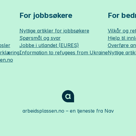
For jobbsøkere
For bedr
Nyttige artikler for jobbsøkere
Vilkår og ret
Spørsmål og svar
Hjelp til inn
sler
Jobbe i utlandet (EURES)
Overføre a
erklæring
Information to refugees from Ukraine
Nyttige artik
sen.no
arbeidsplassen.no
– en tjeneste fra Nav