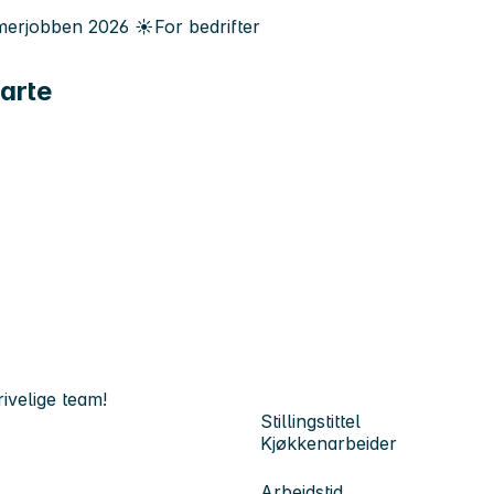
erjobben
2026
☀️
For bedrifter
carte
rivelige team!
Stillingstittel
Kjøkkenarbeider
Arbeidstid