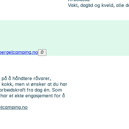
Vakt, dagtid og kveld, alle 
bergetcamping.no
g på å håndtere råvarer,
 kokk, men vi ønsker at du har
arbeidskraft fra dag én. Som
u har et ekte engasjement for å
etcamping.no