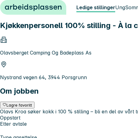
Hopp til innhold
Ledige stillinger
Ung
Somm
Kjøkkenpersonell 100% stilling - À la 
Olavsberget Camping Og Badeplass As
Nystrand vegen 64, 3944 Porsgrunn
Om jobben
Lagre favoritt
Olavs Kroa søker kokk i 100 % stilling – bli en del av vårt t
Oppstart
Etter avtale
Type ansettelse