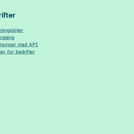
ifter
ningslinjer
logging
nnonser med API
ler for bedrifter