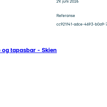
29. juni 2026
Referanse
cc921f41-adce-4693-b0a9-
e og tapasbar - Skien