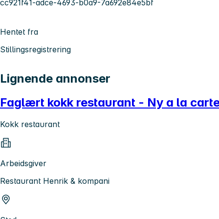
cc921f41-adce-4693-b0a9-7a692e84e5bf
Hentet fra
Stillingsregistrering
Lignende annonser
Faglært kokk restaurant - Ny a la cart
Kokk restaurant
Arbeidsgiver
Restaurant Henrik & kompani