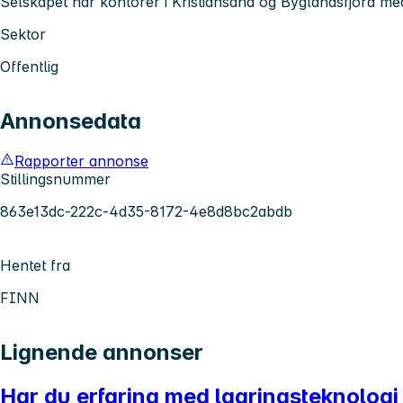
Selskapet har kontorer i Kristiansand og Byglandsfjord me
Sektor
Offentlig
Annonsedata
Rapporter annonse
Stillingsnummer
863e13dc-222c-4d35-8172-4e8d8bc2abdb
Hentet fra
FINN
Lignende annonser
Har du erfaring med lagringsteknologi 