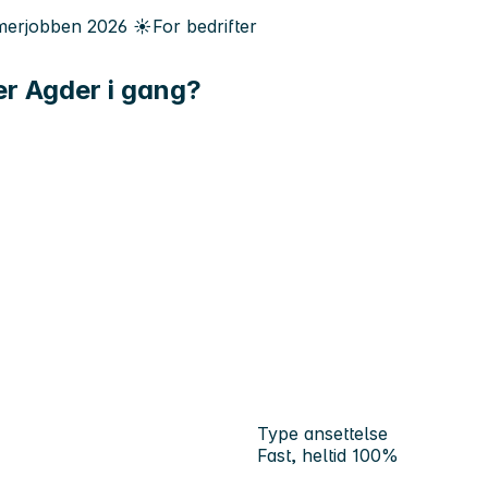
erjobben
2026
☀️
For bedrifter
er Agder i gang?
Type ansettelse
Fast, heltid 100%