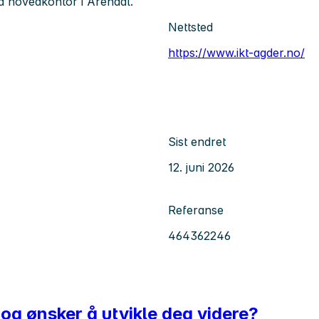
d hovedkontor i Arendal.
Nettsted
https://www.ikt-agder.no/
Sist endret
12. juni 2026
Referanse
464362246
og ønsker å utvikle deg videre?