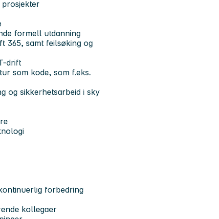
g prosjekter
e
nde formell utdanning
ft 365, samt feilsøking og
-drift
ktur som kode, som f.eks.
 og sikkerhetsarbeid i sky
re
knologi
kontinuerlig forbedring
rende kollegaer