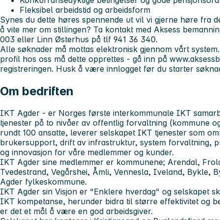
Konkurransedyktige betingelser og gode pensjonsord
Fleksibel arbeidstid og arbeidsform
Synes du dette høres spennende ut vil vi gjerne høre fra 
å vite mer om stillingen? Ta kontakt med Aksess bemanning
003 eller Linn Østerhus på tlf 941 36 340.
Alle søknader må mottas elektronisk gjennom vårt system.
profil hos oss må dette opprettes - gå inn på www.aksess
registreringen. Husk å være innlogget før du starter søkna
Om bedriften
IKT Agder - er Norges første interkommunale IKT samarb
tjenester på to nivåer av offentlig forvaltning (kommune o
rundt 100 ansatte, leverer selskapet IKT tjenester som omf
brukersupport, drift av infrastruktur, system forvaltning, pr
og innovasjon for våre medlemmer og kunder.
IKT Agder sine medlemmer er kommunene; Arendal, Froland
Tvedestrand, Vegårshei, Åmli, Vennesla, Iveland, Bykle, B
Agder fylkeskommune.
IKT Agder sin Visjon er "Enklere hverdag" og selskapet s
IKT kompetanse, herunder bidra til større effektivitet og b
er det et mål å være en god arbeidsgiver.