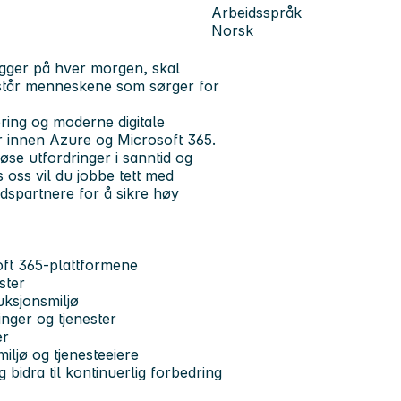
Arbeidsspråk
Norsk
gger på hver morgen, skal
e står menneskene som sørger for
ering og moderne digitale
er innen Azure og Microsoft 365.
løse utfordringer i sanntid og
 oss vil du jobbe tett med
idspartnere for å sikre høy
oft 365-plattformene
ester
uksjonsmiljø
inger og tjenester
er
iljø og tjenesteeiere
bidra til kontinuerlig forbedring