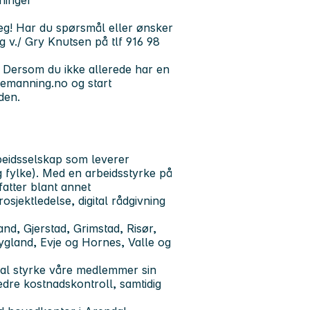
ninger
deg! Har du spørsmål eller ønsker
 v./ Gry Knutsen på tlf 916 98
 Dersom du ikke allerede har en
bemanning.no og start
den.
eidsselskap som leverer
g fylke). Med en arbeidsstyrke på
atter blant annet
osjektledelse, digital rådgivning
, Gjerstad, Grimstad, Risør,
ygland, Evje og Hornes, Valle og
kal styrke våre medlemmer sin
edre kostnadskontroll, samtidig