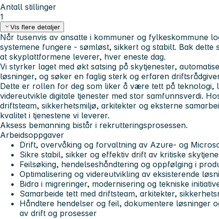
Antall stillinger
1
Vis flere detaljer
Når tusenvis av ansatte i kommuner og fylkeskommune lo
systemene fungere - sømløst, sikkert og stabilt. Bak dett
at skyplattformene leverer, hver eneste dag.
Vi styrker laget med økt satsing på skytjenester, automatis
løsninger, og søker en faglig sterk og erfaren driftsrådgiv
Dette er rollen for deg som liker å være tett på teknologi, 
videreutvikle digitale tjenester med stor samfunnsverdi. Hos
driftsteam, sikkerhetsmiljø, arkitekter og eksterne samarbe
kvalitet i tjenestene vi leverer.
Aksess bemanning bistår i rekrutteringsprosessen.
Arbeidsoppgaver
Drift, overvåking og forvaltning av Azure- og Micros
Sikre stabil, sikker og effektiv drift av kritiske skytjen
Feilsøking, hendelseshåndtering og oppfølging i prod
Optimalisering og videreutvikling av eksisterende løsn
Bidra i migreringer, modernisering og tekniske initiativ
Samarbeide tett med driftsteam, arkitekter, sikkerhetsm
Håndtere hendelser og feil, dokumentere løsninger og 
av drift og prosesser