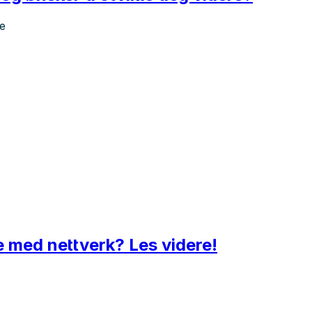
re
be med nettverk? Les videre!