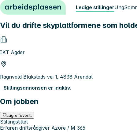
Hopp til innhold
Ledige stillinger
Ung
Somm
Vil du drifte skyplattformene som hold
IKT Agder
Ragnvald Blakstads vei 1, 4838 Arendal
Stillingsannonsen er inaktiv.
Om jobben
Lagre favoritt
Stillingstittel
Erfaren driftsrådgiver Azure / M 365