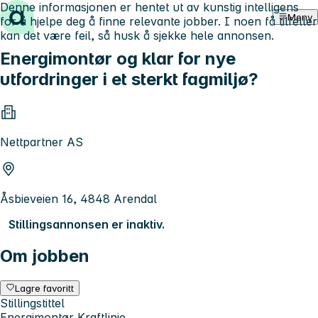
Denne informasjonen er hentet ut av kunstig intelligens
Hopp til innhold
Meny
for å hjelpe deg å finne relevante jobber. I noen få tilfeller
kan det være feil, så husk å sjekke hele annonsen.
Energimontør og klar for nye
utfordringer i et sterkt fagmiljø?
Nettpartner AS
Åsbieveien 16, 4848 Arendal
Stillingsannonsen er inaktiv.
Om jobben
Lagre favoritt
Stillingstittel
Energimontør Kraftlinje