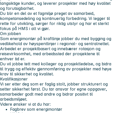
langsiktige kunder, og leverer prosjekter med høy kvalitet
og forutsigbarhet.
Du blir en del av et fagmiljø preget av samarbeid,
kompetansedeling og kontinuerlig forbedring. Vi legger til
rette for utvikling, sørger for riktig utstyr og har et sterkt
fokus på HMS i alt vi gjør.
Om jobben
Som energimontør på kraftlinje jobber du med bygging og
vedlikehold av høyspentlinjer i regional- og sentralnettet.
Arbeidet er prosjektbasert og innebærer rotasjon og
reisevirksomhet, med arbeidssted der prosjektene til
enhver tid er.
Du vil jobbe tett med kolleger og prosjektledelse, og bidra
til trygg og effektiv gjennomføring av prosjekter med høye
krav til sikkerhet og kvalitet.
Kvalifikasjoner
Vi ser etter deg som er faglig stolt, jobber strukturert og
setter sikkerhet først. Du tar ansvar for egne oppgaver,
samarbeider godt med andre og bidrar positivt til
arbeidsmiljøet.
Videre ønsker vi at du har:
Fagbrev som energimontør