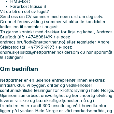
HMS-kort
Førerkort klasse B
Vil du bli en del av laget?
Send oss din CV sammen med noen ord om deg selv.
Grunnet ferieavvikling i sommer vil aktuelle kandidater
kalles inn til samtaler i august.
Ta gjerne kontakt med direktør for linje og kabel, Andreas
Bruflodt (tlf: +4748081499 / e-post:
andreas.bruflodt@nettpartner.no
) eller teamleder Andre
Skjebstad (tlf: +4799314993 / e-post:
andre.skjebstad@nettpartner.no
) dersom du har spørsmål
til stillingen!
Om bedriften
Nettpartner er en ledende entreprenør innen elektrisk
infrastruktur. Vi bygger, drifter og vedlikeholder
samfunnskritiske løsninger for kraftforsyning i hele Norge.
Gjennom samarbeid, ansvarlighet og kontinuerlig utvikling
leverer vi sikre og bærekraftige tjenester, nå og i
fremtiden. Vi er rundt 300 ansatte og vårt hovedkontor
ligger på Lysaker. Hele Norge er vårt markedsområde, og