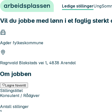
Hopp til innhold
Ledige stillinger
Ung
Somm
Vil du jobbe med lønn i et faglig sterkt 
Agder fylkeskommune
Ragnvald Blakstads vei 1, 4838 Arendal
Om jobben
Lagre favoritt
Stillingstittel
Konsulent / Rådgiver
Antall stillinger
1