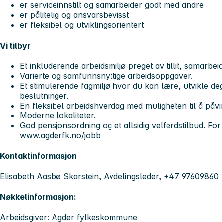
er serviceinnstilt og samarbeider godt med andre
er pålitelig og ansvarsbevisst
er fleksibel og utviklingsorientert
Vi tilbyr
Et inkluderende arbeidsmiljø preget av tillit, samarbeid
Varierte og samfunnsnyttige arbeidsoppgaver. ​
Et stimulerende fagmiljø hvor du kan lære, utvikle deg
beslutninger.​
En fleksibel arbeidshverdag med muligheten til å påvir
Moderne lokaliteter. ​
God pensjonsordning og et allsidig velferdstilbud. Fo
www.agderfk.no/jobb
Kontaktinformasjon
Elisabeth Aasbø Skarstein, Avdelingsleder, +47 97609860
Nøkkelinformasjon:
Arbeidsgiver: Agder fylkeskommune