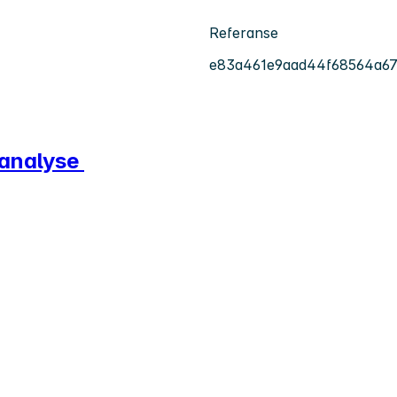
Referanse
e83a461e9aad44f68564a67
 analyse