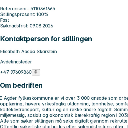
Referansenr.: 5110361665
Stillingsprosent: 100%
Fast
Søknadsfrist: 09.08.2026
Kontaktperson for stillingen
Elisabeth Aasbø Skarstein
Avdelingsleder
+47 97609860
Om bedriften
I Agder fylkeskommune er vi over 3 000 ansatte som arb
opplæring, høyere yrkesfaglig utdanning, tannhelse, samfe
kollektivtransport, kultur og en rekke andre fagfelt. Samme
miljømessig, sosialt og økonomisk bærekraftig region i 20
Alle som søker stillingen må søke digitalt gjennom rekrutt
Offentlig søkerliste utarbeides etter søknadsfristens utlø