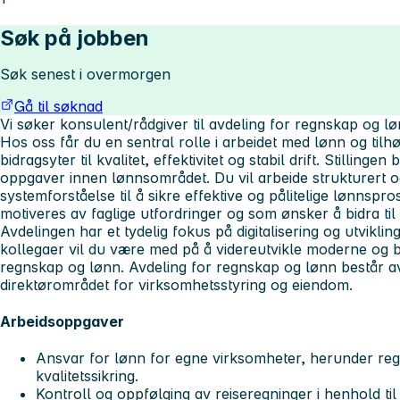
Søk på jobben
Søk senest i overmorgen
Gå til søknad
Vi søker konsulent/rådgiver til avdeling for regnskap og l
Hos oss får du en sentral rolle i arbeidet med lønn og tilhø
bidragsyter til kvalitet, effektivitet og stabil drift. Stillinge
oppgaver innen lønnsområdet. Du vil arbeide strukturert o
systemforståelse til å sikre effektive og pålitelige lønnspro
motiveres av faglige utfordringer og som ønsker å bidra til 
Avdelingen har et tydelig fokus på digitalisering og utvi
kollegaer vil du være med på å videreutvikle moderne og b
regnskap og lønn. Avdeling for regnskap og lønn består a
direktørområdet for virksomhetsstyring og eiendom.
Arbeidsoppgaver
Ansvar for lønn for egne virksomheter, herunder regi
kvalitetssikring.
Kontroll og oppfølging av reiseregninger i henhold til