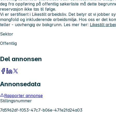
deg fra oppføring på offentlig søkerliste må dette begrunne
reservasjon ikke tas til følge.
Vi er sertifisert i
Likestilt arbeidsliv.
Det betyr at vi jobber sys
mangfold og inkluderende arbeidsmiljø. Hos oss er det k
teller - uavhengig av bakgrunn. Les mer her:
Likestilt arb
Sektor
Offentlig
Del annonsen
Annonsedata
Rapporter annonse
Stillingsnummer
7d5962df-f053-47c7-b06e-47fe2fd24a03