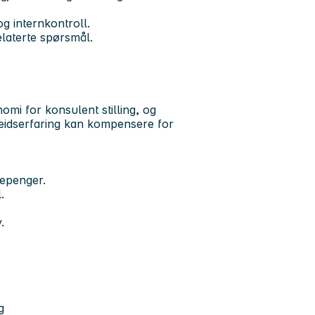
og internkontroll.
elaterte spørsmål.
mi for konsulent stilling, og
rbeidserfaring kan kompensere for
kepenger.
.
.
g