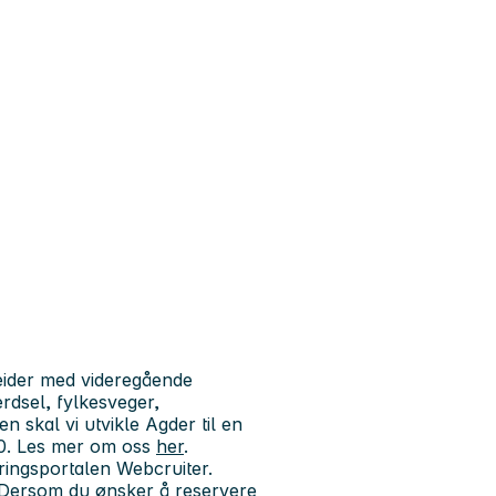
eider med videregående
rdsel, fylkesveger,
n skal vi utvikle Agder til en
30. Les mer om oss
her
.
eringsportalen Webcruiter.
p. Dersom du ønsker å reservere