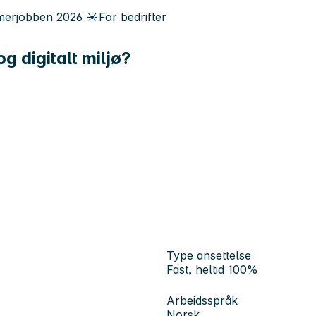
erjobben
2026
☀️
For bedrifter
og digitalt miljø?
Type ansettelse
Fast, heltid 100%
Arbeidsspråk
Norsk