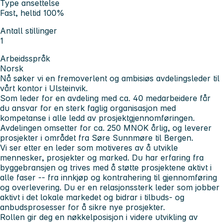
Type ansettelse
Fast, heltid 100%
Antall stillinger
1
Arbeidsspråk
Norsk
Nå søker vi en fremoverlent og ambisiøs avdelingsleder til
vårt kontor i Ulsteinvik.
Som leder for en avdeling med ca. 40 medarbeidere får
du ansvar for en sterk faglig organisasjon med
kompetanse i alle ledd av prosjektgjennomføringen.
Avdelingen omsetter for ca. 250 MNOK årlig, og leverer
prosjekter i området fra Søre Sunnmøre til Bergen.
Vi ser etter en leder som motiveres av å utvikle
mennesker, prosjekter og marked. Du har erfaring fra
byggebransjen og trives med å støtte prosjektene aktivt i
alle faser -- fra innkjøp og kontrahering til gjennomføring
og overlevering. Du er en relasjonssterk leder som jobber
aktivt i det lokale markedet og bidrar i tilbuds- og
anbudsprosesser for å sikre nye prosjekter.
Rollen gir deg en nøkkelposisjon i videre utvikling av