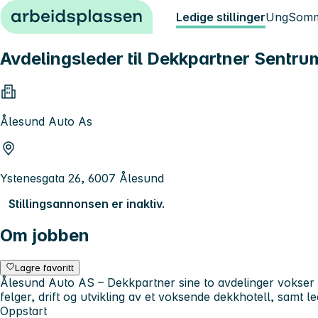
Hopp til innhold
Ledige stillinger
Ung
Somm
Avdelingsleder til Dekkpartner Sentru
Ålesund Auto As
Ystenesgata 26, 6007 Ålesund
Stillingsannonsen er inaktiv.
Om jobben
Lagre favoritt
Ålesund Auto AS – Dekkpartner sine to avdelinger vokser og
felger, drift og utvikling av et voksende dekkhotell, samt 
Oppstart