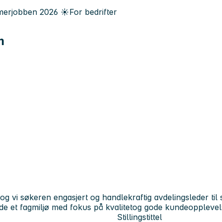
erjobben
2026
☀️
For bedrifter
m
 vi søkeren engasjert og handlekraftig avdelingsleder til 
lede et fagmiljø med fokus på kvalitetog gode kundeopplevel
Stillingstittel