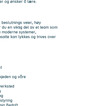
er og ønsker å lære.
 beslutnings veier, høy
 du en viktig del av et team som
r i moderne systemer,
satte kan lykkes og trives over
st
kjeden og våre
verksted
g
ng
styring
pin Bedrift