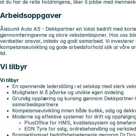
at du har de rette holdningene, liker å jobbe med mennesk
Arbeidsoppgaver
Ålesund Auto AS - Dekkpartner en lokal bedrift med korte
gjennomføringsevne og store vekstambisjoner. Hos oss blir
verdsetter ansvar, initiativ og godt samarbeid. Vi investere
kompetanseutvikling og gode arbeidsforhold slik at våre an
tid.
Vi tilbyr
Vi tilbyr
En spennende lederstilling i et selskap med sterk vek
Muligheten til å påvirke og utvikle egen avdeling
Grundig opplæring og kursing gjennom Dekkpartner-
samarbeidspartnere
Kompetanseutvikling innen både butikk, salg og dekk
Moderne og effektive systemer for drift og oppfølgin
PlusOffice
for HMS, kvalitetssystem og timeføri
EON Tyre
for salg, ordrebehandling og verksted
Bransjetilpasset bedriftshelsetjeneste gjennom
Dr.Dro