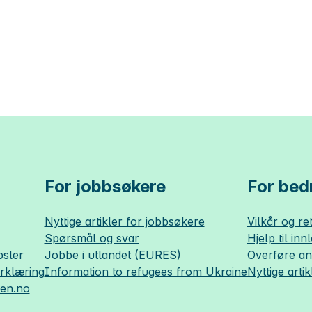
For jobbsøkere
For bedr
Nyttige artikler for jobbsøkere
Vilkår og ret
Spørsmål og svar
Hjelp til inn
sler
Jobbe i utlandet (EURES)
Overføre a
erklæring
Information to refugees from Ukraine
Nyttige artik
sen.no