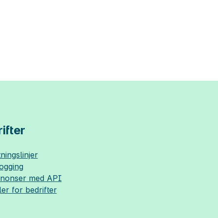
ifter
ningslinjer
logging
nnonser med API
ler for bedrifter