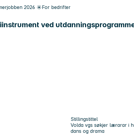
erjobben
2026
☀️
For bedrifter
 biinstrument ved utdanningsprogramm
Stillingstittel
Volda vgs søkjer lærarar i
dans og drama