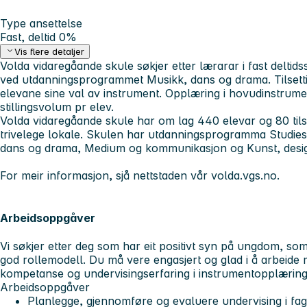
Type ansettelse
Fast, deltid 0%
Vis flere detaljer
Volda vidaregåande skule søkjer etter lærarar i fast deltidss
ved utdanningsprogrammet Musikk, dans og drama. Tilsetti
elevane sine val av instrument. Opplæring i hovudinstrumen
stillingsvolum pr elev.
Volda vidaregåande skule har om lag 440 elevar og 80 tilse
trivelege lokale. Skulen har utdanningsprogramma Studies
dans og drama, Medium og kommunikasjon og Kunst, desig
For meir informasjon, sjå nettstaden vår volda.vgs.no.
Arbeidsoppgåver
Vi søkjer etter deg som har eit positivt syn på ungdom, som
god rollemodell. Du må vere engasjert og glad i å arbeid
kompetanse og undervisingserfaring i instrumentopplærin
Arbeidsoppgåver
Planlegge, gjennomføre og evaluere undervising i faga 