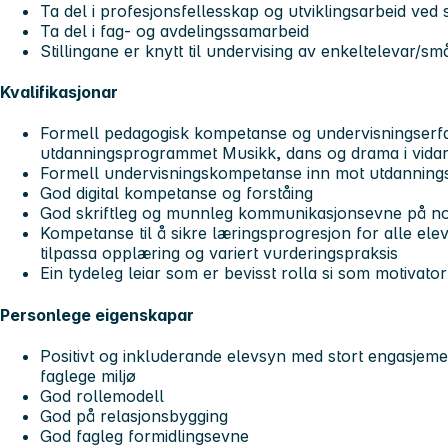
Ta del i profesjonsfellesskap og utviklingsarbeid ved
Ta del i fag- og avdelingssamarbeid
Stillingane er knytt til undervising av enkeltelevar/
Kvalifikasjonar
Formell pedagogisk kompetanse og undervisningserfa
utdanningsprogrammet Musikk, dans og drama i vid
Formell undervisningskompetanse inn mot utdannin
God digital kompetanse og forståing
God skriftleg og munnleg kommunikasjonsevne på n
Kompetanse til å sikre læringsprogresjon for alle ele
tilpassa opplæring og variert vurderingspraksis
Ein tydeleg leiar som er bevisst rolla si som motivato
Personlege eigenskapar
Positivt og inkluderande elevsyn med stort engasjemen
faglege miljø
God rollemodell
God på relasjonsbygging
God fagleg formidlingsevne