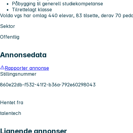
Påbygging til generell studiekompetanse
Tilrettelagt klasse
Volda vgs har omlag 440 elevar, 83 tilsette, derav 70 pedag
Sektor
Offentlig
Annonsedata
Rapporter annonse
Stillingsnummer
860e22db-f532-41f2-b36a-792e60298043
Hentet fra
talentech
Lignende annonser