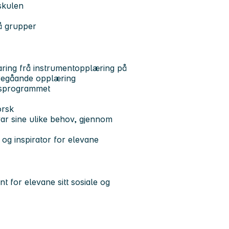
 skulen
små grupper
ring frå instrumentopplæring på
aregåande opplæring
gsprogrammet
orsk
var sine ulike behov, gjennom
r og inspirator for elevane
t for elevane sitt sosiale og