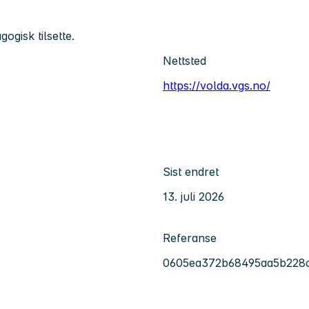
ogisk tilsette.
Nettsted
https://volda.vgs.no/
Sist endret
13. juli 2026
Referanse
0605ea372b68495aa5b228