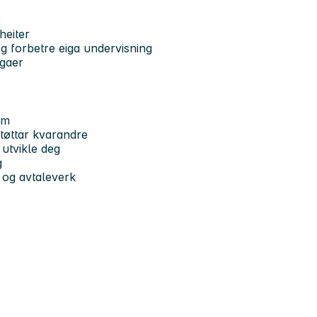
heiter
og forbetre eiga undervisning
egaer
um
støttar kvarandre
 utvikle deg
ng
 og avtaleverk