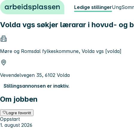
Hopp til innhold
Ledige stillinger
Ung
Somm
Volda vgs søkjer lærarar i hovud- og
Møre og Romsdal fylkeskommune, Volda vgs [volda]
Vevendelvegen 35, 6102 Volda
Stillingsannonsen er inaktiv.
Om jobben
Lagre favoritt
Oppstart
1. august 2026