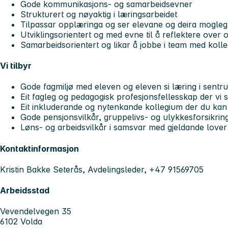
Gode kommunikasjons- og samarbeidsevner
Strukturert og nøyaktig i læringsarbeidet
Tilpassar opplæringa og ser elevane og deira mogleg
Utviklingsorientert og med evne til å reflektere over 
Samarbeidsorientert og likar å jobbe i team med koll
Vi tilbyr
Gode fagmiljø med eleven og eleven si læring i sentr
Eit fagleg og pedagogisk profesjonsfellesskap der vi 
Eit inkluderande og nytenkande kollegium der du kan
Gode pensjonsvilkår, gruppelivs- og ulykkesforsikri
Løns- og arbeidsvilkår i samsvar med gjeldande lover
Kontaktinformasjon
Kristin Bakke Seterås, Avdelingsleder, +47 91569705
Arbeidsstad
Vevendelvegen 35
6102 Volda