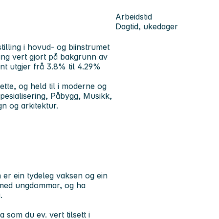
Arbeidstid
Dagtid, ukedager
tilling i hovud- og biinstrumet
ng vert gjort på bakgrunn av
t utgjer frå 3.8% til 4.29%
tte, og held til i moderne og
pesialisering, Påbygg, Musikk,
n og arkitektur.
 er ein tydeleg vaksen og ein
e med ungdommar, og ha
g.
som du ev. vert tilsett i