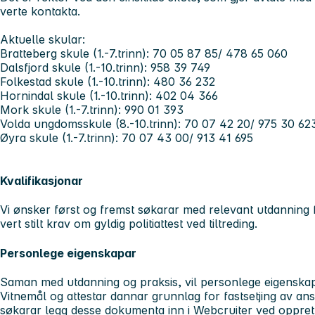
verte kontakta.
Aktuelle skular:
Bratteberg skule (1.-7.trinn): 70 05 87 85/ 478 65 060
Dalsfjord skule (1.-10.trinn): 958 39 749
Folkestad skule (1.-10.trinn): 480 36 232
Hornindal skule (1.-10.trinn): 402 04 366
Mork skule (1.-7.trinn): 990 01 393
Volda ungdomsskule (8.-10.trinn): 70 07 42 20/ 975 30 62
Øyra skule (1.-7.trinn): 70 07 43 00/ 913 41 695
Kvalifikasjonar
Vi ønsker først og fremst søkarar med relevant utdanning f
vert stilt krav om gyldig politiattest ved tiltreding.
Personlege eigenskapar
Saman med utdanning og praksis, vil personlege eigenskap
Vitnemål og attestar dannar grunnlag for fastsetjing av ansi
søkarar legg desse dokumenta inn i Webcruiter ved opprett