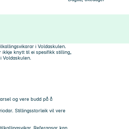
lkallingsvikarar i Voldaskulen.
je knytt til ei spesifikk stilling,
 i Voldaskulen.
 varsel og vere budd på å
iodar. Stillingsstorleik vil vere
tilkallingsvikar. Referansar kan