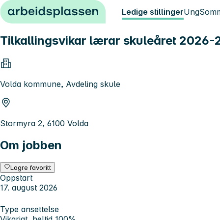
Hopp til innhold
Ledige stillinger
Ung
Somm
Tilkallingsvikar lærar skuleåret 2026
Volda kommune, Avdeling skule
Stormyra 2, 6100 Volda
Om jobben
Lagre favoritt
Oppstart
17. august 2026
Type ansettelse
Vikariat, heltid 100%