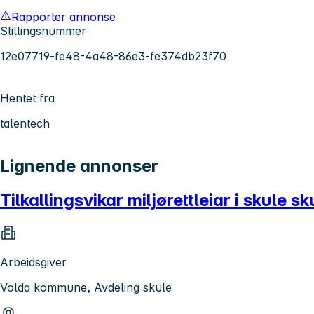
Rapporter annonse
Stillingsnummer
12e07719-fe48-4a48-86e3-fe374db23f70
Hentet fra
talentech
Lignende annonser
Tilkallingsvikar miljørettleiar i skule
Arbeidsgiver
Volda kommune, Avdeling skule