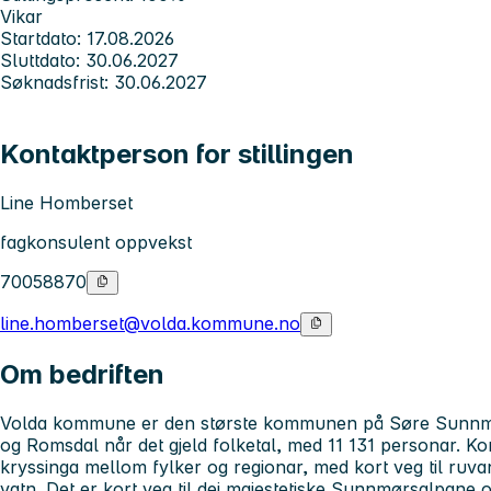
Vikar
Startdato: 17.08.2026
Sluttdato: 30.06.2027
Søknadsfrist: 30.06.2027
Kontaktperson for stillingen
Line Homberset
fagkonsulent oppvekst
70058870
line.homberset@volda.kommune.no
Om bedriften
Volda kommune er den største kommunen på Søre Sunnmø
og Romsdal når det gjeld folketal, med 11 131 personar. Kom
kryssinga mellom fylker og regionar, med kort veg til ruvan
vatn. Det er kort veg til dei majestetiske Sunnmørsalpane o