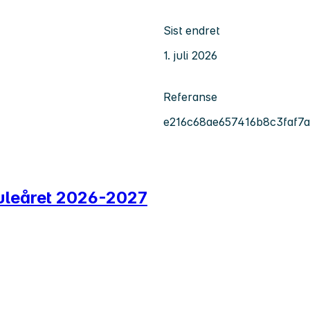
Sist endret
1. juli 2026
Referanse
e216c68ae657416b8c3faf7
 skuleåret 2026-2027