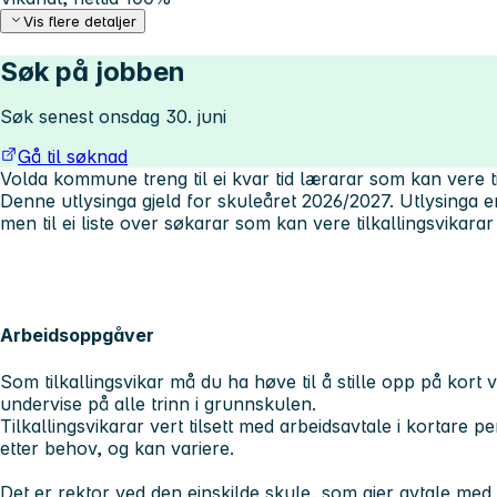
Vis flere detaljer
Søk på jobben
Søk senest onsdag 30. juni
Gå til søknad
Volda kommune treng til ei kvar tid lærarar som kan vere ti
Denne utlysinga gjeld for skuleåret 2026/2027. Utlysinga er ikk
men til ei liste over søkarar som kan vere tilkallingsvikarar
Arbeidsoppgåver
Som tilkallingsvikar må du ha høve til å stille opp på kort
undervise på alle trinn i grunnskulen.
Tilkallingsvikarar vert tilsett med arbeidsavtale i kortare per
etter behov, og kan variere.
Det er rektor ved den einskilde skule, som gjer avtale med 