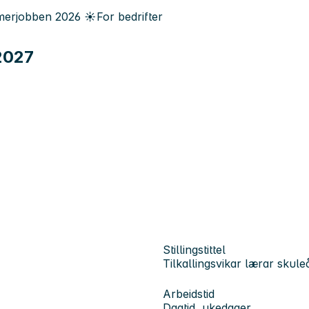
erjobben
2026
☀️
For bedrifter
-2027
Stillingstittel
Tilkallingsvikar lærar skul
Arbeidstid
Dagtid, ukedager