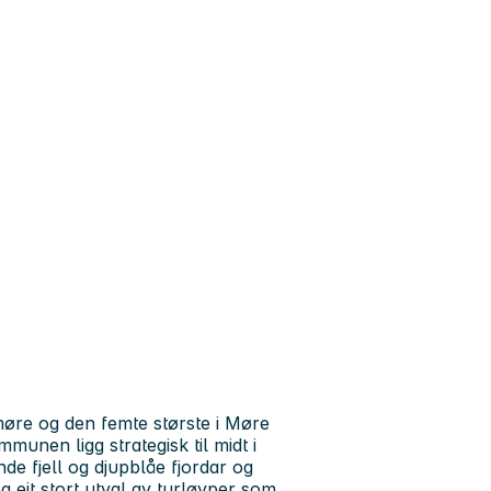
re og den femte største i Møre
munen ligg strategisk til midt i
de fjell og djupblåe fjordar og
g eit stort utval av turløyper som