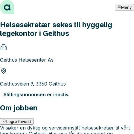
Hopp til innhold
Meny
Helsesekretær søkes til hyggelig
legekontor i Geithus
Geithus Helsesenter As
Geithusveien 9, 3360 Geithus
Stillingsannonsen er inaktiv.
Om jobben
Lagre favoritt
Vi søker en dyktig og serviceinnstilt helsesekretær til vårt
legekontor i Geithus. Hos oss får du en variert og