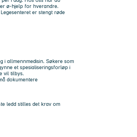
ker ø-hjelp for hverandre.
 Legesenteret er stengt røde
ing i allmennmedisin. Søkere som
gynne et spesialiseringsforløp i
vil tilbys.
e må dokumentere
e ledd stilles det krav om