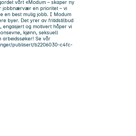
agordet vårt «Modum – skaper ny
er jobbnærvær en prioritet – vi
gjøre en best mulig jobb. I Modum
ere byer. Det yrer av fritidstilbud
 engasjert og motivert håper vi
sjonsevne, kjønn, seksuell
m arbeidssøker! Se vår
aringer/publisert/b2206030-c4fc-