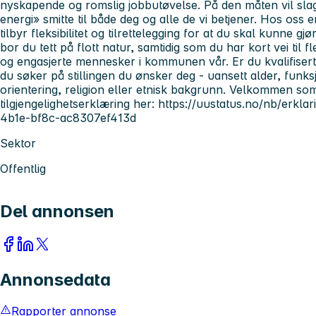
nyskapende og romslig jobbutøvelse. På den måten vil sl
energi» smitte til både deg og alle de vi betjener. Hos oss 
tilbyr fleksibilitet og tilrettelegging for at du skal kunne 
bor du tett på flott natur, samtidig som du har kort vei til fl
og engasjerte mennesker i kommunen vår. Er du kvalifisert,
du søker på stillingen du ønsker deg - uansett alder, funk
orientering, religion eller etnisk bakgrunn. Velkommen so
tilgjengelighetserklæring her: https://uustatus.no/nb/erkl
4b1e-bf8c-ac8307ef413d
Sektor
Offentlig
Del annonsen
Annonsedata
Rapporter annonse