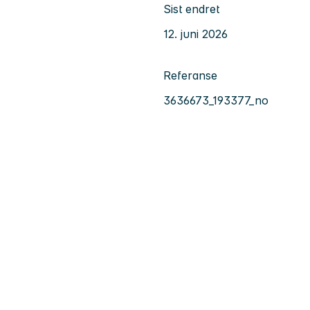
Sist endret
12. juni 2026
Referanse
3636673_193377_no