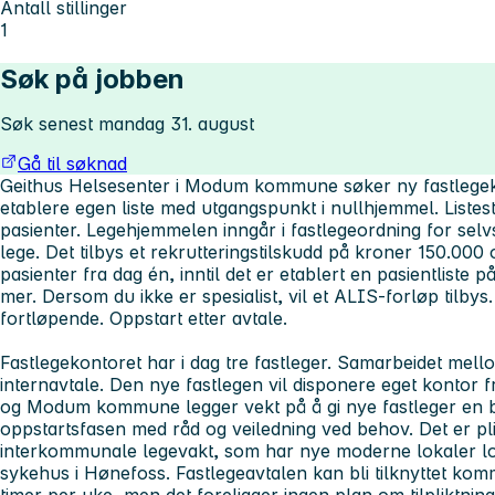
Antall stillinger
1
Søk på jobben
Søk senest mandag 31. august
Gå til søknad
Geithus Helsesenter i Modum kommune søker ny fastlegek
etablere egen liste med utgangspunkt i nullhjemmel. Listest
pasienter. Legehjemmelen inngår i fastlegeordning for sel
lege. Det tilbys et rekrutteringstilskudd på kroner 150.000
pasienter fra dag én, inntil det er etablert en pasientliste p
mer. Dersom du ikke er spesialist, vil et ALIS-forløp tilbys
fortløpende. Oppstart etter avtale.
Fastlegekontoret har i dag tre fastleger. Samarbeidet mell
internavtale. Den nye fastlegen vil disponere eget kontor f
og Modum kommune legger vekt på å gi nye fastleger en best
oppstartsfasen med råd og veiledning ved behov. Det er plik
interkommunale legevakt, som har nye moderne lokaler lokali
sykehus i Hønefoss. Fastlegeavtalen kan bli tilknyttet ko
timer per uke, men det foreligger ingen plan om tilpliktnin