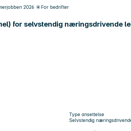
erjobben
2026
☀️
For bedrifter
el) for selvstendig næringsdrivende l
Type ansettelse
Selvstendig næringsdrivend