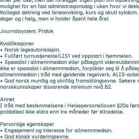
mulighet for en fast administrasjonsdag i uken hvor vi dek
Kollegial dekning ved ferieavvikling, kurs og akutt sykdom.
dager og i helg, men vi holder åpent hele året.
Journalsystem: Pridok
Kvalifikasjoner
• Norsk legeautorisasjon.
• Fullført turnustjeneste/LIS1 ved oppstart i hjemmelen.
• Spesialist i allmennmedisin eller påbegynt videreutdann
ikke er spesialist i allmennmedisin, forplikter seg til å påbe
allmennmedisin i tråd med gjeldende regelverk. ALIS-avtale 
• God norsk muntlig og skriftlig framstillingsevne. Søker
norskkunnskaper tilsvarende minimum nivå B2.
Annet
I tråd med bestemmelsene i Helsepersonelloven §20a først
politiattest ikke eldre enn tre måneder før tiltredelse.
Personlige egenskaper
• Engasjement og interesse for allmennmedisin.
• God klinisk vurderingsevne.