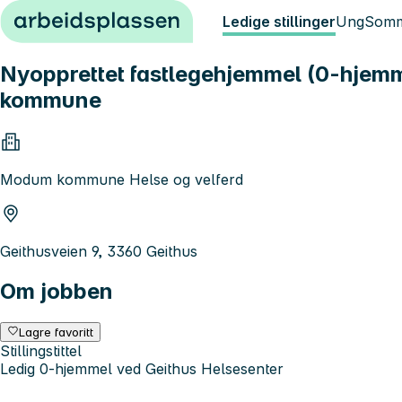
Hopp til innhold
Ledige stillinger
Ung
Somm
Nyopprettet fastlegehjemmel (0-hjemm
kommune
Modum kommune Helse og velferd
Geithusveien 9, 3360 Geithus
Om jobben
Lagre favoritt
Stillingstittel
Ledig 0-hjemmel ved Geithus Helsesenter