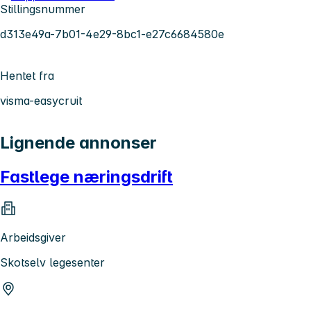
Stillingsnummer
d313e49a-7b01-4e29-8bc1-e27c6684580e
Hentet fra
visma-easycruit
Lignende annonser
Fastlege næringsdrift
Arbeidsgiver
Skotselv legesenter