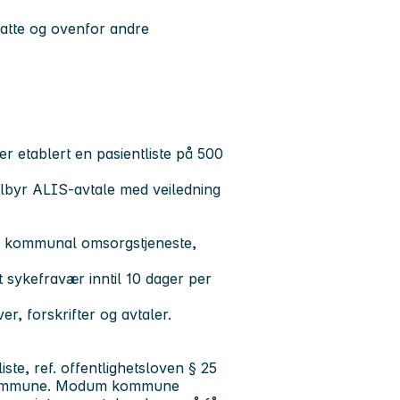
satte og ovenfor andre
 er etablert en pasientliste på 500
ilbyr ALIS-avtale med veiledning
ed kommunal omsorgstjeneste,
 sykefravær inntil 10 dager per
r, forskrifter og avtaler.
liste, ref. offentlighetsloven § 25
dskommune. Modum kommune