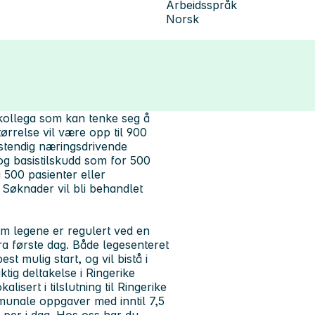
Arbeidsspråk
Norsk
ollega som kan tenke seg å
ørrelse vil være opp til 900
vstendig næringsdrivende
 og basistilskudd som for 500
å 500 pasienter eller
. Søknader vil bli behandlet
om legene er regulert ved en
ra første dag. Både legesenteret
 mulig start, og vil bistå i
tig deltakelse i Ringerike
sert i tilslutning til Ringerike
mmunale oppgaver med inntil 7,5
g per i dag. Hos oss har du