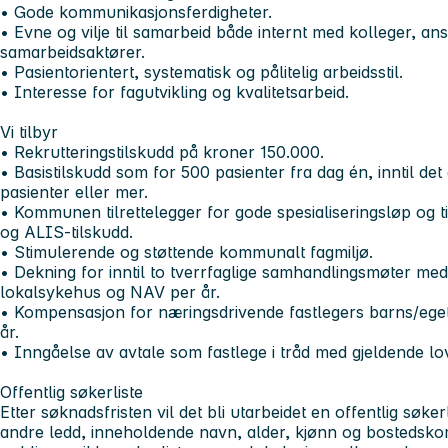
• Gode kommunikasjonsferdigheter.
• Evne og vilje til samarbeid både internt med kolleger, an
samarbeidsaktører.
• Pasientorientert, systematisk og pålitelig arbeidsstil.
• Interesse for fagutvikling og kvalitetsarbeid.
Vi tilbyr
• Rekrutteringstilskudd på kroner 150.000.
• Basistilskudd som for 500 pasienter fra dag én, inntil det
pasienter eller mer.
• Kommunen tilrettelegger for gode spesialiseringsløp og t
og ALIS-tilskudd.
• Stimulerende og støttende kommunalt fagmiljø.
• Dekning for inntil to tverrfaglige samhandlingsmøter m
lokalsykehus og NAV per år.
• Kompensasjon for næringsdrivende fastlegers barns/eget
år.
• Inngåelse av avtale som fastlege i tråd med gjeldende love
Offentlig søkerliste
Etter søknadsfristen vil det bli utarbeidet en offentlig søker
andre ledd, inneholdende navn, alder, kjønn og boste