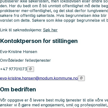
publiserer ikke søkerlisten, men lokalavisen eller andre s
den. Har du bedt om å bli unntatt offentlighet må dette
praktiserer mer-offentlighet, og det skal derfor tungtveiend
søkere fra offentlig søkerliste. Hvis begrunnelsen ikke blir ta
varslet om dette. Søkere som ikke oppgir begrunnelse vil bl
Link til søknadsskjema:
Søk her
Kontaktperson for stillingen
Eva-Kristine Hansen
Områdeleder fellestjenester
+47 97701073
eva-kristine.hansen@modum.kommune.no
Om bedriften
Vår oppgave er å levere best mulig tjenester til alle våre v
ønsker vi å gjøre med engasjement, smil og profesjonalitet