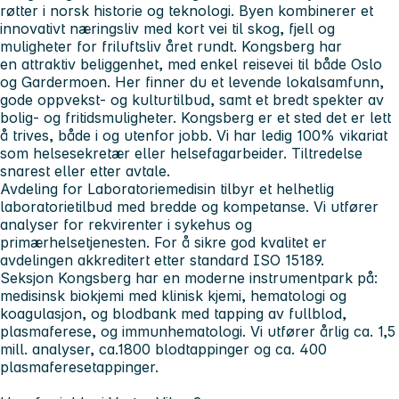
røtter i norsk historie og teknologi. Byen kombinerer et
innovativt næringsliv med kort vei til skog, fjell og
muligheter for friluftsliv året rundt. Kongsberg har
en attraktiv beliggenhet, med enkel reisevei til både Oslo
og Gardermoen. Her finner du et levende lokalsamfunn,
gode oppvekst- og kulturtilbud, samt et bredt spekter av
bolig- og fritidsmuligheter. Kongsberg er et sted det er lett
å trives, både i og utenfor jobb. Vi har ledig 100% vikariat
som helsesekretær eller helsefagarbeider. Tiltredelse
snarest eller etter avtale.
Avdeling for Laboratoriemedisin tilbyr et helhetlig
laboratorietilbud med bredde og kompetanse. Vi utfører
analyser for rekvirenter i sykehus og
primærhelsetjenesten. For å sikre god kvalitet er
avdelingen akkreditert etter standard ISO 15189.
Seksjon Kongsberg har en moderne instrumentpark på:
medisinsk biokjemi med klinisk kjemi, hematologi og
koagulasjon, og blodbank med tapping av fullblod,
plasmaferese, og immunhematologi. Vi utfører årlig ca. 1,5
mill. analyser, ca.1800 blodtappinger og ca. 400
plasmaferesetappinger.