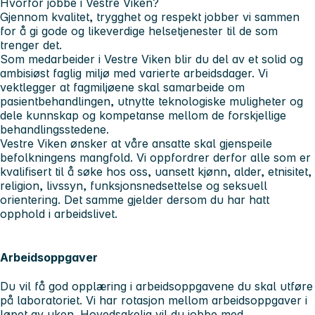
Hvorfor jobbe i Vestre Viken?
Gjennom kvalitet, trygghet og respekt jobber vi sammen
for å gi gode og likeverdige helsetjenester til de som
trenger det.
Som medarbeider i Vestre Viken blir du del av et solid og
ambisiøst faglig miljø med varierte arbeidsdager. Vi
vektlegger at fagmiljøene skal samarbeide om
pasientbehandlingen, utnytte teknologiske muligheter og
dele kunnskap og kompetanse mellom de forskjellige
behandlingsstedene.
Vestre Viken ønsker at våre ansatte skal gjenspeile
befolkningens mangfold. Vi oppfordrer derfor alle som er
kvalifisert til å søke hos oss, uansett kjønn, alder, etnisitet,
religion, livssyn, funksjonsnedsettelse og seksuell
orientering. Det samme gjelder dersom du har hatt
opphold i arbeidslivet.
Arbeidsoppgaver
Du vil få god opplæring i arbeidsoppgavene du skal utføre
på laboratoriet. Vi har rotasjon mellom arbeidsoppgaver i
løpet av uken. Hovedsakelig vil du jobbe med