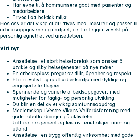
Har evne til å kommunisere godt med pasienter og
medarbeidere
Trives i ett hektisk miljø
Hos oss er det viktig at du trives med, mestrer og passer til
arbeidsoppgavene og i miljøet, derfor legger vi vekt på
personlig egnethet ved ansettelsen.
Vi tilbyr
Ansettelse i et stort helseforetak som ønsker å
utvikle og tilby helsetjenester på nye måter
En arbeidsplass preget av tillit, åpenhet og respekt
Et innovativt og godt arbeidsmiljø med dyktige og
engasjerte kollegaer
Spennende og varierte arbeidsoppgaver, med
muligheter for faglig- og personlig utvikling
Du blir en del av et viktig samfunnsoppdrag
Medlemskap i Vestre Vikens Velferdsforening med
gode rabattordninger på aktiviteter,
kulturarrangement og leie av ferieboliger i inn- og
utland
Ansettelse i en trygg offentlig virksomhet med gode