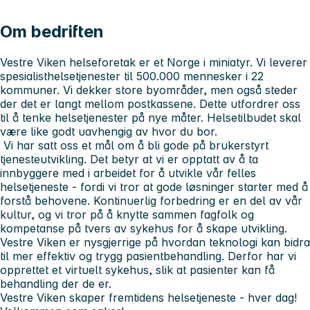
Om bedriften
Vestre Viken helseforetak er et Norge i miniatyr. Vi leverer
spesialisthelsetjenester til 500.000 mennesker i 22
kommuner. Vi dekker store byområder, men også steder
der det er langt mellom postkassene. Dette utfordrer oss
til å tenke helsetjenester på nye måter. Helsetilbudet skal
være like godt uavhengig av hvor du bor.
Vi har satt oss et mål om å bli gode på brukerstyrt
tjenesteutvikling. Det betyr at vi er opptatt av å ta
innbyggere med i arbeidet for å utvikle vår felles
helsetjeneste - fordi vi tror at gode løsninger starter med å
forstå behovene. Kontinuerlig forbedring er en del av vår
kultur, og vi tror på å knytte sammen fagfolk og
kompetanse på tvers av sykehus for å skape utvikling.
Vestre Viken er nysgjerrige på hvordan teknologi kan bidra
til mer effektiv og trygg pasientbehandling. Derfor har vi
opprettet et virtuelt sykehus, slik at pasienter kan få
behandling der de er.
Vestre Viken skaper fremtidens helsetjeneste - hver dag!