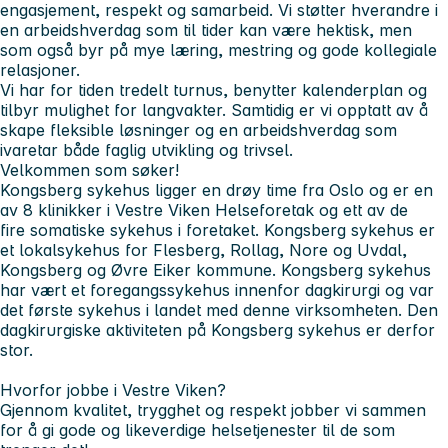
engasjement, respekt og samarbeid. Vi støtter hverandre i
en arbeidshverdag som til tider kan være hektisk, men
som også byr på mye læring, mestring og gode kollegiale
relasjoner.
Vi har for tiden tredelt turnus, benytter kalenderplan og
tilbyr mulighet for langvakter. Samtidig er vi opptatt av å
skape fleksible løsninger og en arbeidshverdag som
ivaretar både faglig utvikling og trivsel.
Velkommen som søker!
Kongsberg sykehus
ligger en drøy time fra Oslo og er en
av 8 klinikker i Vestre Viken Helseforetak og ett av de
fire somatiske sykehus i foretaket. Kongsberg sykehus er
et lokalsykehus for Flesberg, Rollag, Nore og Uvdal,
Kongsberg og Øvre Eiker kommune. Kongsberg sykehus
har vært et foregangssykehus innenfor dagkirurgi og var
det første sykehus i landet med denne virksomheten. Den
dagkirurgiske aktiviteten på Kongsberg sykehus er derfor
stor.
Hvorfor jobbe i Vestre Viken?
Gjennom kvalitet, trygghet og respekt jobber vi sammen
for å gi gode og likeverdige helsetjenester til de som