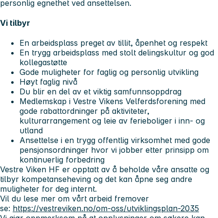
personlig egnethet ved ansettelsen.
Vi tilbyr
En arbeidsplass preget av tillit, åpenhet og respekt
En trygg arbeidsplass med stolt delingskultur og god
kollegastøtte
Gode muligheter for faglig og personlig utvikling
Høyt faglig nivå
Du blir en del av et viktig samfunnsoppdrag
Medlemskap i Vestre Vikens Velferdsforening med
gode rabattordninger på aktiviteter,
kulturarrangement og leie av ferieboliger i inn- og
utland
Ansettelse i en trygg offentlig virksomhet med gode
pensjonsordninger hvor vi jobber etter prinsipp om
kontinuerlig forbedring
Vestre Viken HF er opptatt av å beholde våre ansatte og
tilbyr kompetanseheving og det kan åpne seg andre
muligheter for deg internt.
Vil du lese mer om vårt arbeid fremover
se:
https://vestreviken.no/om-oss/utviklingsplan-2035