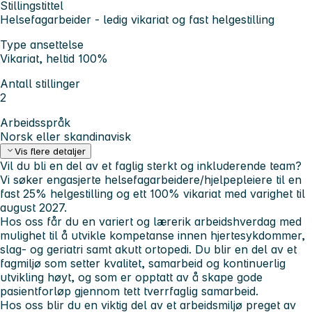
Stillingstittel
Helsefagarbeider - ledig vikariat og fast helgestilling
Type ansettelse
Vikariat, heltid 100%
Antall stillinger
2
Arbeidsspråk
Norsk eller skandinavisk
Vis flere detaljer
Vil du bli en del av et faglig sterkt og inkluderende team?
Vi søker engasjerte helsefagarbeidere/hjelpepleiere til en
fast 25% helgestilling og ett 100% vikariat med varighet til
august 2027.
Hos oss får du en variert og lærerik arbeidshverdag med
mulighet til å utvikle kompetanse innen hjertesykdommer,
slag- og geriatri samt akutt ortopedi. Du blir en del av et
fagmiljø som setter kvalitet, samarbeid og kontinuerlig
utvikling høyt, og som er opptatt av å skape gode
pasientforløp gjennom tett tverrfaglig samarbeid.
Hos oss blir du en viktig del av et arbeidsmiljø preget av