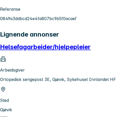
Referanse
0849a3ddbcd24e4fa807bc965f0acaef
Lignende annonser
Helsefagarbeider/hjelpepleier
Arbeidsgiver
Ortopedisk sengepost 3E, Gjøvik, Sykehuset Innlandet HF
Sted
Gjøvik