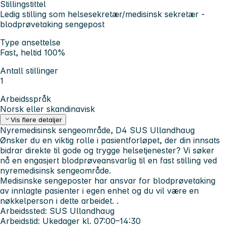
Stillingstittel
Ledig stilling som helsesekretær/medisinsk sekretær -
blodprøvetaking sengepost
Type ansettelse
Fast, heltid 100%
Antall stillinger
1
Arbeidsspråk
Norsk eller skandinavisk
Vis flere detaljer
Nyremedisinsk sengeområde, D4 SUS Ullandhaug
Ønsker du en viktig rolle i pasientforløpet, der din innsats
bidrar direkte til gode og trygge helsetjenester? Vi søker
nå en engasjert blodprøveansvarlig til en fast stilling ved
nyremedisinsk sengeområde.
Medisinske sengeposter har ansvar for blodprøvetaking
av innlagte pasienter i egen enhet og du vil være en
nøkkelperson i dette arbeidet. .
Arbeidssted:
SUS Ullandhaug
Arbeidstid:
Ukedager kl. 07:00–14:30