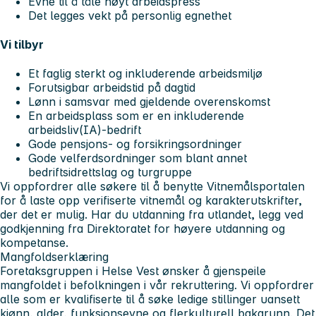
Evne til å tåle høyt arbeidspress
Det legges vekt på personlig egnethet
Vi tilbyr
Et faglig sterkt og inkluderende arbeidsmiljø
Forutsigbar arbeidstid på dagtid
Lønn i samsvar med gjeldende overenskomst
En arbeidsplass som er en inkluderende
arbeidsliv(IA)-bedrift
Gode pensjons- og forsikringsordninger
Gode velferdsordninger som blant annet
bedriftsidrettslag og turgruppe
Vi oppfordrer alle søkere til å benytte Vitnemålsportalen
for å laste opp verifiserte vitnemål og karakterutskrifter,
der det er mulig. Har du utdanning fra utlandet, legg ved
godkjenning fra Direktoratet for høyere utdanning og
kompetanse.
Mangfoldserklæring
Foretaksgruppen i Helse Vest ønsker å gjenspeile
mangfoldet i befolkningen i vår rekruttering. Vi oppfordrer
alle som er kvalifiserte til å søke ledige stillinger uansett
kjønn, alder, funksjonsevne og flerkulturell bakgrunn. Det