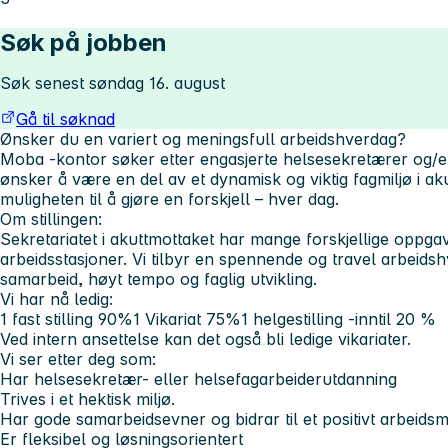
Søk på jobben
Søk senest søndag 16. august
Gå til søknad
Ønsker du en variert og meningsfull arbeidshverdag?
Moba -kontor søker etter engasjerte helsesekretærer og/e
ønsker å være en del av et dynamisk og viktig fagmiljø i ak
muligheten til å gjøre en forskjell – hver dag.
Om stillingen:
Sekretariatet i akuttmottaket har mange forskjellige oppga
arbeidsstasjoner. Vi tilbyr en spennende og travel arbeidshv
samarbeid, høyt tempo og faglig utvikling.
Vi har nå ledig:
1 fast stilling 90%
1 Vikariat 75%
1 helgestilling -inntil 20 %
Ved intern ansettelse kan det også bli ledige vikariater.
Vi ser etter deg som:
Har helsesekretær- eller helsefagarbeiderutdanning
Trives i et hektisk miljø.
Har gode samarbeidsevner og bidrar til et positivt arbeidsmi
Er fleksibel og løsningsorientert