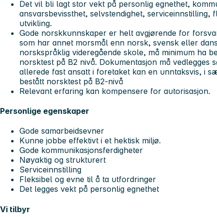
Det vil bli lagt stor vekt på personlig egnethet, ko
ansvarsbevissthet, selvstendighet, serviceinnstilling, fle
utvikling.
Gode norskkunnskaper er helt avgjørende for forsvar
som har annet morsmål enn norsk, svensk eller dansk
norskspråklig videregående skole, må minimum ha bes
norsktest på B2 nivå. Dokumentasjon må vedlegges s
allerede fast ansatt i foretaket kan en unntaksvis, i sæ
bestått norsktest på B2-nivå
Relevant erfaring kan kompensere for autorisasjon.
Personlige egenskaper
Gode samarbeidsevner
Kunne jobbe effektivt i et hektisk miljø.
Gode kommunikasjonsferdigheter
Nøyaktig og strukturert
Serviceinnstilling
Fleksibel og evne til å ta utfordringer
Det legges vekt på personlig egnethet
Vi tilbyr