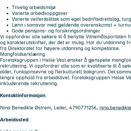
Trivelig arbeidsmiljø
Varierte arbeidsoppgaver
Varierte velferdstiltak som eget bedriftsidrettslag, tu
Lønn i samsvar med gjeldende overenskomst + turnus
Gode pensjons- og forsikringsordninger
Vi oppfordrer alle søkere til å benytte Vitnemålsportalen fo
og karakterutskrifter, der det er mulig. Har du utdanning f
fra Direktoratet for høyere utdanning og kompetanse.
Mangfoldserklæring
Foretaksgruppen i Helse Vest ønsker å gjenspeile mangfold
rekruttering. Vi oppfordrer alle som er kvalifiserte til å søk
alder, funksjonsevne og flerkulturell bakgrunn. Det samm
lengre opphold fra arbeidslivet. Foretaksgruppen Helse Vest
inkluderende rekruttering.
Kontaktinformasjon
Nina Benedikte Østrem, Leder, 4790771256,
nina.benedikt
Arbeidssted