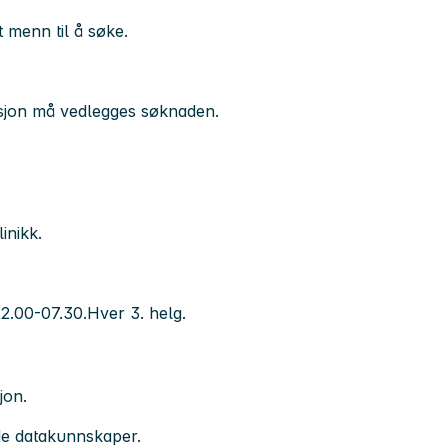
 menn til å søke.
asjon må vedlegges søknaden.
inikk.
22.00-07.30.Hver 3. helg.
jon.
de datakunnskaper.