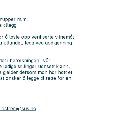
rgrupper m.m.
 tillegg.
r å laste opp verifiserte vitnemål
ra utlandet, legg ved godkjenning
et i befolkningen i vår
e ledige stillinger uansett kjønn,
e gjelder dersom man har hatt et
 ønsker å legge til rette for en
e.ostrem@sus.no