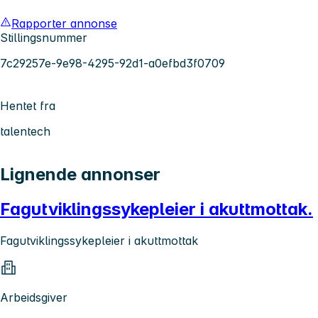
Rapporter annonse
Stillingsnummer
7c29257e-9e98-4295-92d1-a0efbd3f0709
Hentet fra
talentech
Lignende annonser
Fagutviklingssykepleier i akuttmottak.
Fagutviklingssykepleier i akuttmottak
Arbeidsgiver