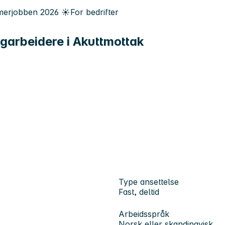
erjobben
2026
☀️
For bedrifter
agarbeidere i Akuttmottak
Type ansettelse
Fast, deltid
Arbeidsspråk
Norsk eller skandinavisk