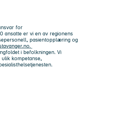
ansvar for
 ansatte er vi en av regionens
lsepersonell, pasientopplæring og
stavanger.no.
gfoldet i befolkningen. Vi
 ulik kompetanse,
pesialisthelsetjenesten.