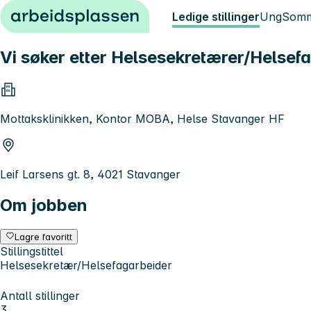
Hopp til innhold
Ledige stillinger
Ung
Somm
Vi søker etter Helsesekretærer/Helsef
Mottaksklinikken, Kontor MOBA, Helse Stavanger HF
Leif Larsens gt. 8, 4021 Stavanger
Om jobben
Lagre favoritt
Stillingstittel
Helsesekretær/Helsefagarbeider
Antall stillinger
3