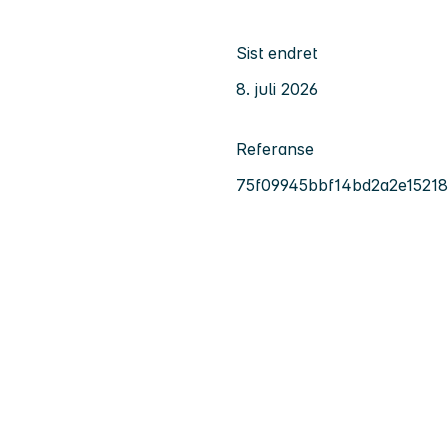
Sist endret
8. juli 2026
Referanse
75f09945bbf14bd2a2e1521