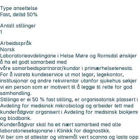
Type ansettelse
Fast, deltid 50%
Antall stillinger
1
Arbeidsspråk
Norsk
Laboratorieavdelingane i Helse Møre og Romsdal ønskjer
å ha eit godt samarbeid med
våre samarbeidspartnarar/kundar i primærhelsetenesta.
For å ivareta kundeservice ut mot legar, legekontor,
institusjonar og andre rekvirentar utanfor sjukehus søkjer
vi ein person som er motivert til å leggje til rette for god
samhandling.
Stillinga er ei 50 % fast stilling, er organisatorisk plassert i
Avdeling for medisinsk mikrobiologi og arbeider tett med
kunderådgivar organisert i Avdeling for medisinsk biokjemi
og blodbank.
Kunderådgivar skal ha eit nært samarbeid med alle
laboratorieseksjonane i Klinikk for diagnostikk.
Vi ber om at attestar og vitnemål vert scanna og lasta opp