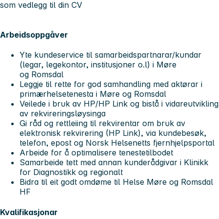
som vedlegg til din CV
Arbeidsoppgåver
Yte kundeservice til samarbeidspartnarar/kundar
(legar, legekontor, institusjoner o.l) i Møre
og Romsdal
Leggje til rette for god samhandling med aktørar i
primærhelsetenesta i Møre og Romsdal
Veilede i bruk av HP/HP Link og bistå i vidareutvikling
av rekvireringsløysinga
Gi råd og rettleiing til rekvirentar om bruk av
elektronisk rekvirering (HP Link), via kundebesøk,
telefon, epost og Norsk Helsenetts fjernhjelpsportal
Arbeide for å optimalisere tenestetilbodet
Samarbeide tett med annan kunderådgivar i Klinikk
for Diagnostikk og regionalt
Bidra til eit godt omdøme til Helse Møre og Romsdal
HF
Kvalifikasjonar