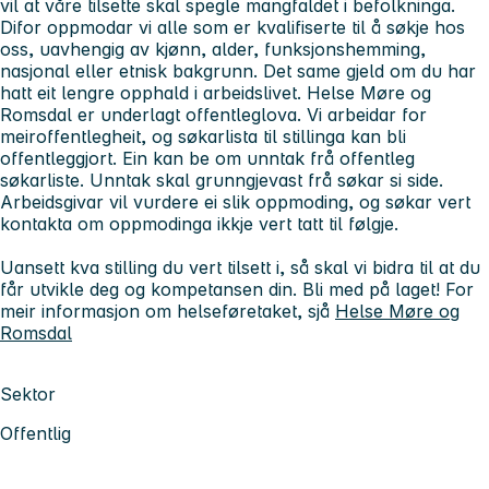
vil at våre tilsette skal spegle mangfaldet i befolkninga.
Difor oppmodar vi alle som er kvalifiserte til å søkje hos
oss, uavhengig av kjønn, alder, funksjonshemming,
nasjonal eller etnisk bakgrunn. Det same gjeld om du har
hatt eit lengre opphald i arbeidslivet. Helse Møre og
Romsdal er underlagt offentleglova. Vi arbeidar for
meiroffentlegheit, og søkarlista til stillinga kan bli
offentleggjort. Ein kan be om unntak frå offentleg
søkarliste. Unntak skal grunngjevast frå søkar si side.
Arbeidsgivar vil vurdere ei slik oppmoding, og søkar vert
kontakta om oppmodinga ikkje vert tatt til følgje.
Uansett kva stilling du vert tilsett i, så skal vi bidra til at du
får utvikle deg og kompetansen din. Bli med på laget! For
meir informasjon om helseføretaket, sjå
Helse Møre og
Romsdal
Sektor
Offentlig