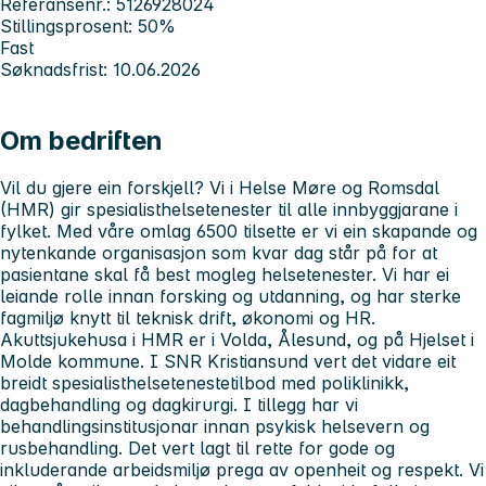
Referansenr.: 5126928024
Stillingsprosent: 50%
Fast
Søknadsfrist: 10.06.2026
Om bedriften
Vil du gjere ein forskjell? Vi i Helse Møre og Romsdal
(HMR) gir spesialisthelsetenester til alle innbyggjarane i
fylket. Med våre omlag 6500 tilsette er vi ein skapande og
nytenkande organisasjon som kvar dag står på for at
pasientane skal få best mogleg helsetenester. Vi har ei
leiande rolle innan forsking og utdanning, og har sterke
fagmiljø knytt til teknisk drift, økonomi og HR.
Akuttsjukehusa i HMR er i Volda, Ålesund, og på Hjelset i
Molde kommune. I SNR Kristiansund vert det vidare eit
breidt spesialisthelsetenestetilbod med poliklinikk,
dagbehandling og dagkirurgi. I tillegg har vi
behandlingsinstitusjonar innan psykisk helsevern og
rusbehandling. Det vert lagt til rette for gode og
inkluderande arbeidsmiljø prega av openheit og respekt. Vi