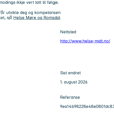
nga ikkje vert tatt til følgje.
 du får utvikle deg og kompetansen
et, sjå
Helse Møre og Romsdal
Nettsted
http://www.helse-midt.no/
Sist endret
1. august 2026
Referanse
9ea14b98228e48e0801dc8