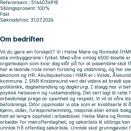
Referansenr.: 5146034918
Stillingsprosent: 100%
Fast
Søknadsfrist: 31.07.2026
Om bedriften
Vil du gjere ein forskjell? Vi i Helse Møre og Romsdal (HMR)
alle innbyggjarane i fylket. Med våre omlag 6500 tilsette 
organisasjon som kvar dag står på for at pasientane skal f
har ei leiande rolle innan forsking og utdanning, og har sterk
økonomi og HR. Akuttsjukehusa i HMR er i Volda, Ålesund,
kommune. I SNR Kristiansund vert det vidare eit breidt spe
poliklinikk, dagbehandling og dagkirurgi. I tillegg har vi be
psykisk helsevern og rusbehandling. Det vert lagt til rette
arbeidsmiljø prega av openheit og respekt. Vi vil at våre til
befolkninga. Difor oppmodar vi alle som er kvalifiserte til
kjønn, alder, funksjonshemming, nasjonal eller etnisk bak
hatt eit lengre opphald i arbeidslivet. Helse Møre og Romsd
arbeidar for meiroffentlegheit, og søkarlista til stillinga ka
unntak frå offentleg søkarliste. Unntak skal grunngjevast fr