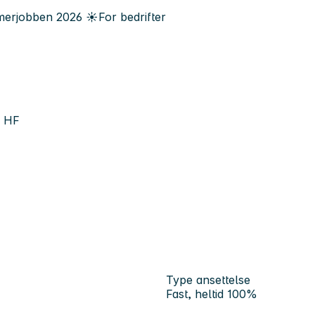
erjobben
2026
☀️
For bedrifter
l HF
Type ansettelse
Fast, heltid 100%