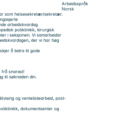
Arbeidsspråk
Norsk
ngar som helsesekretær/sekretær.
engasjerte
nde arbeidskvardag.
edisk poliklinikk, kirurgisk
ter i seksjonen. Vi samarbeidar
rbeidskvardagen, der vi har høg
skjer å bidra til gode
 frå snarast!
gg til søknaden din.
ilvising og ventelistearbeid, post-
poliklinikk, dokumentsenter og