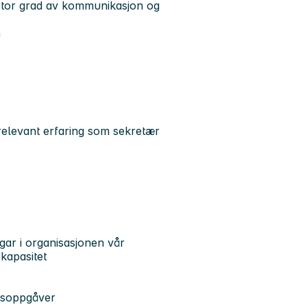
stor grad av kommunikasjon og
n
 relevant erfaring som sekretær
ngar i organisasjonen vår
skapasitet
r
eidsoppgåver