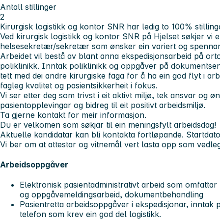
Antall stillinger
2
Kirurgisk logistikk og kontor SNR har ledig to 100% stilli
Ved kirurgisk logistikk og kontor SNR på Hjelset søkjer vi 
helsesekretær/sekretær som ønsker ein variert og spenna
Arbeidet vil bestå av blant anna ekspedisjonsarbeid på ortop
poliklinikk. Inntak poliklinikk og oppgåver på dokumentsen
tett med dei andre kirurgiske faga for å ha ein god flyt i a
fagleg kvalitet og pasientsikkerheit i fokus.
Vi ser etter deg som trivst i eit aktivt miljø, tek ansvar og øn
pasientopplevingar og bidreg til eit positivt arbeidsmiljø.
Ta gjerne kontakt for meir informasjon.
Du er velkomen som søkjar til ein meningsfylt arbeidsdag!
Aktuelle kandidatar kan bli kontakta fortløpande. Startdato
Vi ber om at attestar og vitnemål vert lasta opp som vedle
Arbeidsoppgåver
Elektronisk pasientadministrativt arbeid som omfattar t
og oppgåvemeldingsarbeid, dokumentbehandling
Pasientretta arbeidsoppgåver i ekspedisjonar, inntak 
telefon som krev ein god del logistikk.