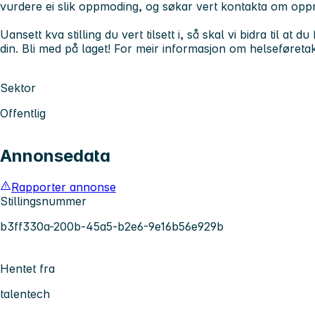
vurdere ei slik oppmoding, og søkar vert kontakta om oppmodi
Uansett kva stilling du vert tilsett i, så skal vi bidra til at
din. Bli med på laget! For meir informasjon om helseføretak
Sektor
Offentlig
Annonsedata
Rapporter annonse
Stillingsnummer
b3ff330a-200b-45a5-b2e6-9e16b56e929b
Hentet fra
talentech