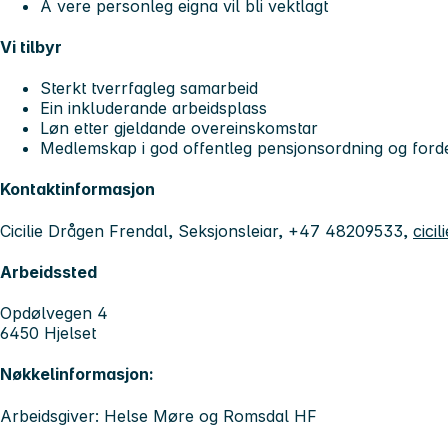
Å vere personleg eigna vil bli vektlagt
Vi tilbyr
Sterkt tverrfagleg samarbeid
Ein inkluderande arbeidsplass
Løn etter gjeldande overeinskomstar
Medlemskap i god offentleg pensjonsordning og fordel
Kontaktinformasjon
Cicilie Drågen Frendal, Seksjonsleiar, +47 48209533,
cici
Arbeidssted
Opdølvegen 4
6450 Hjelset
Nøkkelinformasjon:
Arbeidsgiver: Helse Møre og Romsdal HF