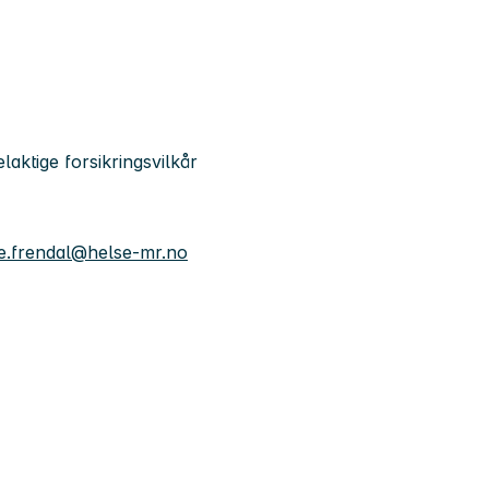
aktige forsikringsvilkår
lie.frendal@helse-mr.no