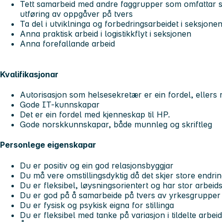
Tett samarbeid med andre faggrupper som omfattar 
utføring av oppgåver på tvers
Ta del i utviklninga og forbedringsarbeidet i seksjone
Anna praktisk arbeid i logistikkflyt i seksjonen
Anna forefallande arbeid
Kvalifikasjonar
Autorisasjon som helsesekretær er ein fordel, ellers
Gode IT-kunnskapar
Det er ein fordel med kjenneskap til HP.
Gode norskkunnskapar, både munnleg og skriftleg
Personlege eigenskapar
Du er positiv og ein god relasjonsbyggjar
Du må vere omstillingsdyktig då det skjer store endri
Du er fleksibel, løysningsorientert og har stor arbeid
Du er god på å samarbeide på tvers av yrkesgruppe
Du er fysisk og psykisk eigna for stillinga
Du er fleksibel med tanke på variasjon i tildelte arb