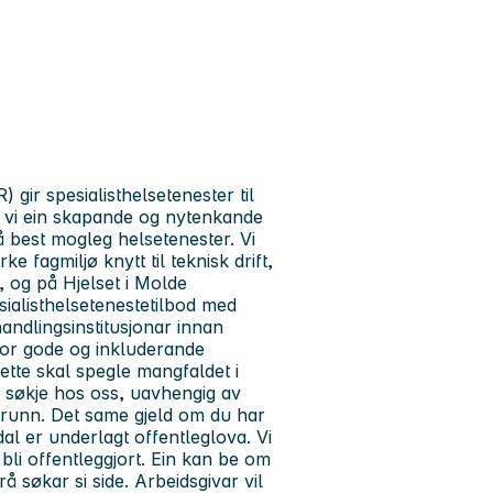
 gir spesialisthelsetenester til
er vi ein skapande og nytenkande
å best mogleg helsetenester. Vi
e fagmiljø knytt til teknisk drift,
 og på Hjelset i Molde
sialisthelsetenestetilbod med
handlingsinstitusjonar innan
 for gode og inkluderande
sette skal spegle mangfaldet i
 å søkje hos oss, uavhengig av
grunn. Det same gjeld om du har
al er underlagt offentleglova. Vi
n bli offentleggjort. Ein kan be om
å søkar si side. Arbeidsgivar vil