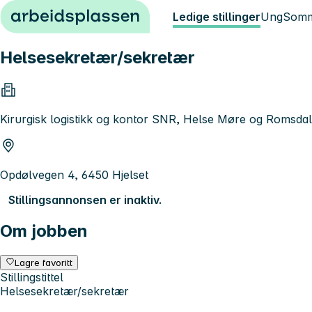
Hopp til innhold
Ledige stillinger
Ung
Somm
Helsesekretær/sekretær
Kirurgisk logistikk og kontor SNR, Helse Møre og Romsda
Opdølvegen 4, 6450 Hjelset
Stillingsannonsen er inaktiv.
Om jobben
Lagre favoritt
Stillingstittel
Helsesekretær/sekretær