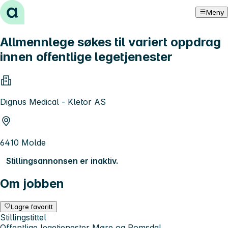
Hopp til innhold
Meny
Allmennlege søkes til variert oppdrag
innen offentlige legetjenester
Dignus Medical - Kletor AS
6410 Molde
Stillingsannonsen er inaktiv.
Om jobben
Lagre favoritt
Stillingstittel
Offentlige legetjenester Møre og Romsdal