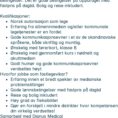
Betingelser:
Det er gode betingelser på oppdraget med
fastpris på dagtid. Bolig og reise inkludert.
Kvalifikasjoner:
Norsk autorisasjon som lege
Erfaring fra allmennmedisin og/eller kommunale
legetjenester er en fordel
Gode kommunikasjonsevner i et av de skandinaviske
språkene, både skriftlig og muntlig.
Ønskelig med førerkort, klasse B
Ønskelig med gjennomført kurs i nødnett og
akuttmedisin
Godt humør og gode kommunikasjonsevner
verdsettes høyt
Hvorfor jobbe som fastlegevikar?
Erfaring innen et bredt spekter av medisinske
problemstillinger
Gode lønnsbetingelser med fastpris på dagtid
Reise og bolig inkludert
Høy grad av fleksibilitet
Gjør en forskjell i mindre distrikter hvor kompetansen
din virkelig verdsettes!
Samarbeid med Dignus Medical