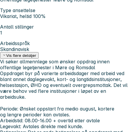
Type ansettelse
Vikariat, heltid 100%
Antall stillinger
1
Arbeidsspråk
Skandinavisk
Vis flere detaljer
Vi søker allmennlege som ønsker oppdrag innen
offentlige legetjenester i Møre og Romsdal
Oppdraget byr på varierte arbeidsdager med arbeid ved
blant annet daglegevakt, kort- og langtidsinstitusjoner,
helsestasjon, ØHD og eventuelt overgrepsmottak. Det vil
være behov ved flere institusjoner i løpet av en
arbeidsuke.
Periode:
Ønsket oppstart fra medio august, kortere
og lengre perioder kan avtales.
Arbeidstid
: 08.00-16.00 + overtid etter avtale
Legevakt:
Avtales direkte med kunde.