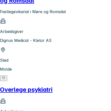
og Romsdal
Fastlegevikariat i Møre og Romsdal
Arbeidsgiver
Dignus Medical - Kletor AS
Sted
Molde
Overlege psykiatri