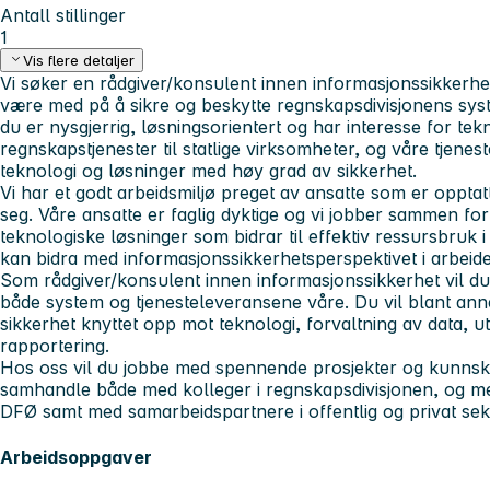
Antall stillinger
1
Vis flere detaljer
Vi søker en rådgiver/konsulent innen informasjonssikkerhe
være med på å sikre og beskytte regnskapsdivisjonens syst
du er nysgjerrig, løsningsorientert og har interesse for tekn
regnskapstjenester til statlige virksomheter, og våre tjene
teknologi og løsninger med høy grad av sikkerhet.
Vi har et godt arbeidsmiljø preget av ansatte som er opptatt 
seg. Våre ansatte er faglig dyktige og vi jobber sammen for 
teknologiske løsninger som bidrar til effektiv ressursbruk i
kan bidra med informasjonssikkerhetsperspektivet i arbeide
Som rådgiver/konsulent innen informasjonssikkerhet vil du b
både system og tjenesteleveransene våre. Du vil blant annet
sikkerhet knyttet opp mot teknologi, forvaltning av data, u
rapportering.
Hos oss vil du jobbe med spennende prosjekter og kunnska
samhandle både med kolleger i regnskapsdivisjonen, og med 
DFØ samt med samarbeidspartnere i offentlig og privat sek
Arbeidsoppgaver