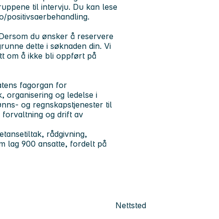
gruppene til intervju. Du kan lese
no/positivsaerbehandling.
e. Dersom du ønsker å reservere
runne dette i søknaden din. Vi
t om å ikke bli oppført på
atens fagorgan for
, organisering og ledelse i
lønns- og regnskapstjenester til
forvaltning og drift av
etansetiltak, rådgivning,
om lag 900 ansatte, fordelt på
Nettsted