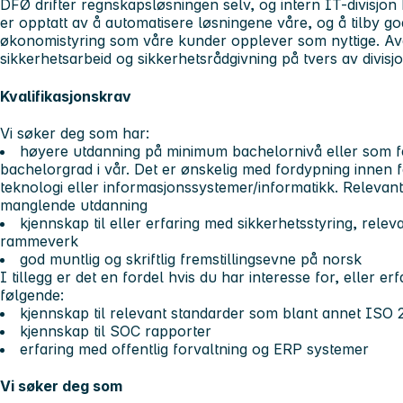
DFØ drifter regnskapsløsningen selv, og intern IT-divisjon 
er opptatt av å automatisere løsningene våre, og å tilby g
økonomistyring som våre kunder opplever som nyttige. Avd
sikkerhetsarbeid og sikkerhetsrådgivning på tvers av divisj
Kvalifikasjonskrav
Vi søker deg som har:
høyere utdanning på minimum bachelornivå eller som fer
bachelorgrad i vår. Det er ønskelig med fordypning innen 
teknologi eller informasjonssystemer/informatikk. Relevan
manglende utdanning
kjennskap til eller erfaring med sikkerhetsstyring, rele
rammeverk
god muntlig og skriftlig fremstillingsevne på norsk
I tillegg er det en fordel hvis du har interesse for, eller er
følgende:
kjennskap til relevant standarder som blant annet ISO 2
kjennskap til SOC rapporter
erfaring med offentlig forvaltning og ERP systemer
Vi søker deg som