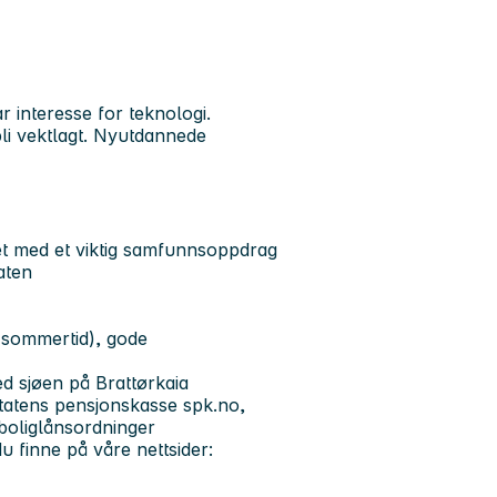
r interesse for teknologi.
bli vektlagt. Nyutdannede
et med et viktig samfunnsoppdrag
aten
t sommertid), gode
ved sjøen på Brattørkaia
tatens pensjonskasse spk.no,
 boliglånsordninger
 finne på våre nettsider: