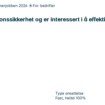
erjobben
2026
☀️
For bedrifter
sikkerhet og er interessert i å effekti
Type ansettelse
Fast, heltid 100%