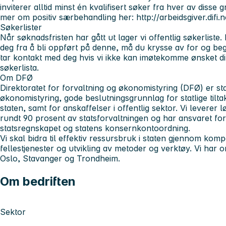
inviterer alltid minst én kvalifisert søker fra hver av disse 
mer om positiv særbehandling her: http://arbeidsgiver.difi.
Søkerlister
Når søknadsfristen har gått ut lager vi offentlig søkerlist
deg fra å bli oppført på denne, må du krysse av for og beg
tar kontakt med deg hvis vi ikke kan imøtekomme ønsket dit
søkerlista.
Om DFØ
Direktoratet for forvaltning og økonomistyring (DFØ) er st
økonomistyring, gode beslutningsgrunnlag for statlige tiltak
staten, samt for anskaffelser i offentlig sektor. Vi leverer 
rundt 90 prosent av statsforvaltningen og har ansvaret for 
statsregnskapet og statens konsernkontoordning.
Vi skal bidra til effektiv ressursbruk i staten gjennom komp
fellestjenester og utvikling av metoder og verktøy. Vi har 
Oslo, Stavanger og Trondheim.
Om bedriften
Sektor