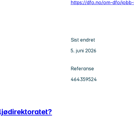
https://dfo.no/om-dfo/jobb-
Sist endret
5. juni 2026
Referanse
464359524
iljødirektoratet?