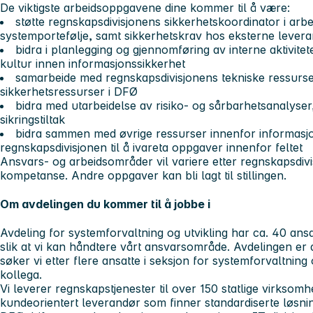
De viktigste arbeidsoppgavene dine kommer til å være:
støtte regnskapsdivisjonens sikkerhetskoordinator i arb
systemportefølje, samt sikkerhetskrav hos eksterne lever
bidra i planlegging og gjennomføring av interne aktivitete
kultur innen informasjonssikkerhet
samarbeide med regnskapsdivisjonens tekniske ressurser i
sikkerhetsressurser i DFØ
bidra med utarbeidelse av risiko- og sårbarhetsanalyser, 
sikringstiltak
bidra sammen med øvrige ressurser innenfor informasjo
regnskapsdivisjonen til å ivareta oppgaver innenfor feltet
Ansvars- og arbeidsområder vil variere etter regnskapsdivi
kompetanse. Andre oppgaver kan bli lagt til stillingen.
Om avdelingen du kommer til å jobbe i
Avdeling for systemforvaltning og utvikling har ca. 40 ansa
slik at vi kan håndtere vårt ansvarsområde. Avdelingen er d
søker vi etter flere ansatte i seksjon for systemforvaltning
kollega.
Vi leverer regnskapstjenester til over 150 statlige virksom
kundeorientert leverandør som finner standardiserte løsni