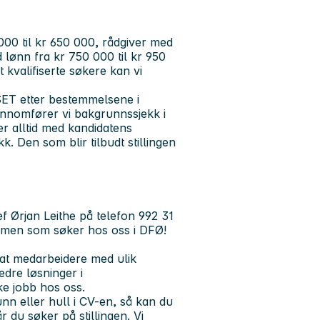
000 til kr 650 000, rådgiver med
 lønn fra kr 750 000 til kr 950
 kvalifiserte søkere kan vi
SET etter bestemmelsene i
ennomfører vi bakgrunnssjekk i
r alltid med kandidatens
. Den som blir tilbudt stillingen
f Ørjan Leithe på telefon 992 31
mmen som søker hos oss i DFØ!
 at medarbeidere med ulik
edre løsninger i
ke jobb hos oss.
n eller hull i CV-en, så kan du
 du søker på stillingen. Vi