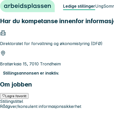
Hopp til innhold
Ledige stillinger
Ung
Somm
Har du kompetanse innenfor informasjons
Direktoratet for forvaltning og økonomistyring (DFØ)
Brattørkaia 15, 7010 Trondheim
Stillingsannonsen er inaktiv.
Om jobben
Lagre favoritt
Stillingstittel
Rådgiver/konsulent informasjonssikkerhet