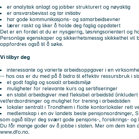
er analytisk anlagt og jobber strukturert og nøyaktig
er ansvarsbevisst og tar initiativ
har gode kommunikasjons- og samarbeidsevner
lærer raskt og liker å holde deg faglig oppdatert
Det er en fordel at du er nysgjerrig, løsningsorientert og ha
Personlige egenskaper og sikkerhetsmessig skikkethet vil 
oppfordres også til å søke.
Vi tilbyr deg
interessante og varierte arbeidsoppgaver i en virksomh
-- hos oss er du med på å bidra til effektiv ressursbruk i st
et godt faglig og sosialt arbeidsmiljø
muligheter for relevante kurs og sertifiseringer
en stabil arbeidsgiver med fleksibel arbeidstid (inkluder
velferdsordninger og mulighet for trening i arbeidstiden
lokaler sentralt i Trondheim i flotte kontorlokaler rett 
medlemskap i en av landets beste pensjonsordninger, S
som også tilbyr deg svært gode pensjons-, forsikrings- og
Du får mange goder av å jobbe i staten. Mer om dem kan du
www.dfo.no.