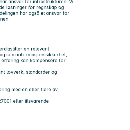
har ansvar for infrastrukturen. Vi
ode løsninger for regnskap og
elingen har også et ansvar for
onen.
digstiller en relevant
fag som informasjonssikkerhet,
t erfaring kan kompensere for
vant lovverk, standarder og
faring med en eller flere av
7001 eller tilsvarende