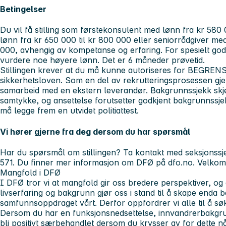
Betingelser
Du vil få stilling som førstekonsulent med lønn fra kr 580 
lønn fra kr 650 000 til kr 800 000 eller seniorrådgiver med
000, avhengig av kompetanse og erfaring. For spesielt godt
vurdere noe høyere lønn. Det er 6 måneder prøvetid.
Stillingen krever at du må kunne autoriseres for BEGREN
sikkerhetsloven. Som en del av rekrutteringsprosessen gj
samarbeid med en ekstern leverandør. Bakgrunnssjekk skje
samtykke, og ansettelse forutsetter godkjent bakgrunnssjekk
må legge frem en utvidet politiattest.
Vi hører gjerne fra deg dersom du har spørsmål
Har du spørsmål om stillingen? Ta kontakt med seksjonssje
571. Du finner mer informasjon om DFØ på dfo.no. Velko
Mangfold i DFØ
I DFØ tror vi at mangfold gir oss bredere perspektiver, og
livserfaring og bakgrunn gjør oss i stand til å skape enda b
samfunnsoppdraget vårt. Derfor oppfordrer vi alle til å sø
Dersom du har en funksjonsnedsettelse, innvandrerbakgrun
bli positivt særbehandlet dersom du krysser av for dette når