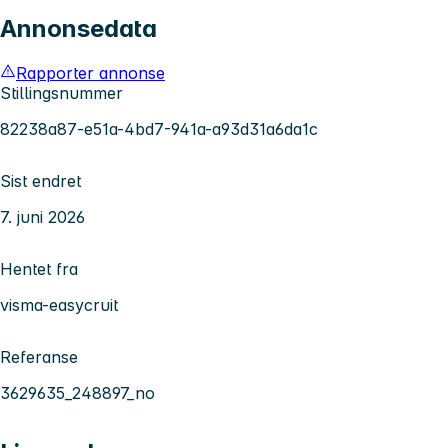
Annonsedata
Rapporter annonse
Stillingsnummer
82238a87-e51a-4bd7-941a-a93d31a6da1c
Sist endret
7. juni 2026
Hentet fra
visma-easycruit
Referanse
3629635_248897_no