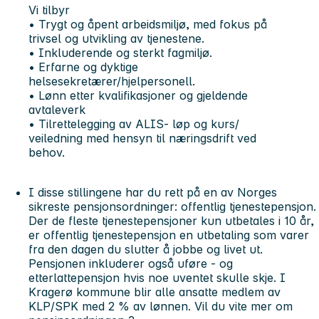
Vi tilbyr
• Trygt og åpent arbeidsmiljø, med fokus på
trivsel og utvikling av tjenestene.
• Inkluderende og sterkt fagmiljø.
• Erfarne og dyktige
helsesekretærer/hjelpersonell.
• Lønn etter kvalifikasjoner og gjeldende
avtaleverk
• Tilrettelegging av ALIS- løp og kurs/
veiledning med hensyn til næringsdrift ved
behov.
I disse stillingene har du rett på en av Norges
sikreste pensjonsordninger: offentlig tjenestepensjon.
Der de fleste tjenestepensjoner kun utbetales i 10 år,
er offentlig tjenestepensjon en utbetaling som varer
fra den dagen du slutter å jobbe og livet ut.
Pensjonen inkluderer også uføre - og
etterlattepensjon hvis noe uventet skulle skje. I
Kragerø kommune blir alle ansatte medlem av
KLP/SPK med 2 % av lønnen. Vil du vite mer om