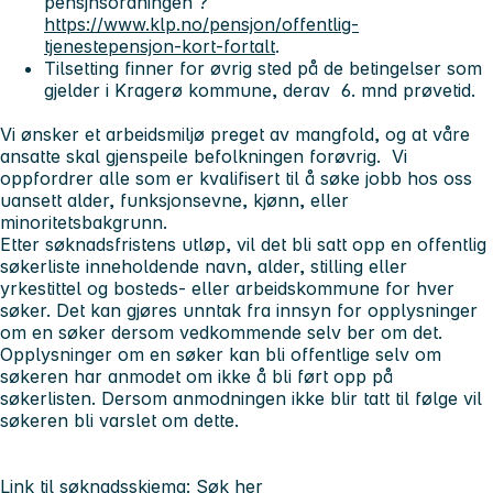
pensjnsordningen ?
https://www.klp.no/pensjon/offentlig-
tjenestepensjon-kort-fortalt
.
Tilsetting finner for øvrig sted på de betingelser som
gjelder i Kragerø kommune, derav 6. mnd prøvetid.
Vi ønsker et arbeidsmiljø preget av mangfold, og at våre
ansatte skal gjenspeile befolkningen forøvrig. Vi
oppfordrer alle som er kvalifisert til å søke jobb hos oss
uansett alder, funksjonsevne, kjønn, eller
minoritetsbakgrunn.
Etter søknadsfristens utløp, vil det bli satt opp en offentlig
søkerliste inneholdende navn, alder, stilling eller
yrkestittel og bosteds- eller arbeidskommune for hver
søker. Det kan gjøres unntak fra innsyn for opplysninger
om en søker dersom vedkommende selv ber om det.
Opplysninger om en søker kan bli offentlige selv om
søkeren har anmodet om ikke å bli ført opp på
søkerlisten. Dersom anmodningen ikke blir tatt til følge vil
søkeren bli varslet om dette.
Link til søknadsskjema:
Søk her