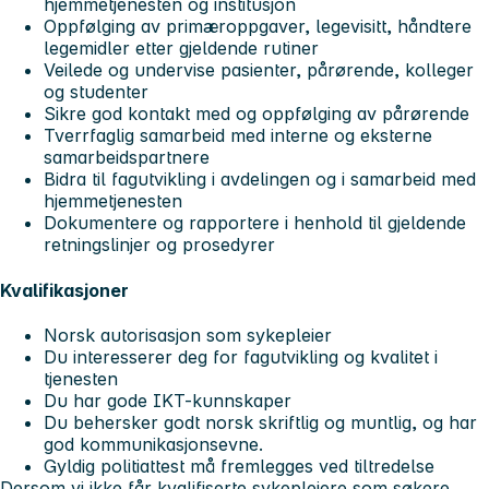
hjemmetjenesten og institusjon
Oppfølging av primæroppgaver, legevisitt, håndtere
legemidler etter gjeldende rutiner
Veilede og undervise pasienter, pårørende, kolleger
og studenter
Sikre god kontakt med og oppfølging av pårørende
Tverrfaglig samarbeid med interne og eksterne
samarbeidspartnere
Bidra til fagutvikling i avdelingen og i samarbeid med
hjemmetjenesten
Dokumentere og rapportere i henhold til gjeldende
retningslinjer og prosedyrer
Kvalifikasjoner
Norsk autorisasjon som sykepleier
Du interesserer deg for fagutvikling og kvalitet i
tjenesten
Du har gode IKT-kunnskaper
Du behersker godt norsk skriftlig og muntlig, og har
god kommunikasjonsevne.
Gyldig politiattest må fremlegges ved tiltredelse
Dersom vi ikke får kvalifiserte sykepleiere som søkere,