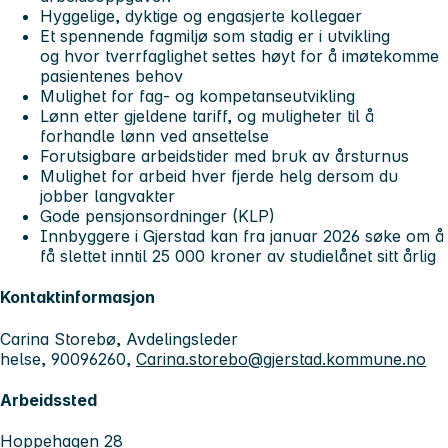
Hyggelige, dyktige og engasjerte kollegaer
Et spennende fagmiljø som stadig er i utvikling
og hvor tverrfaglighet settes høyt for å imøtekomme
pasientenes behov
Mulighet for fag- og kompetanseutvikling
Lønn etter gjeldene tariff, og muligheter til å
forhandle lønn ved ansettelse
Forutsigbare arbeidstider med bruk av årsturnus
Mulighet for arbeid hver fjerde helg dersom du
jobber langvakter
Gode pensjonsordninger (KLP)
Innbyggere i Gjerstad kan fra januar 2026 søke om å
få slettet inntil 25 000 kroner av studielånet sitt årlig
Kontaktinformasjon
Carina Storebø, Avdelingsleder
helse, 90096260,
Carina.storebo@gjerstad.kommune.no
Arbeidssted
Hoppehagen 28