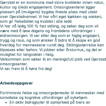
Gjerstad er en kommune med store kvaliteter innen natur,
kultur og lokalt engasjement. Omsorgssenteret ligger
plassert på (muligens) bygdas fineste plass med utsikt
over Gjerstadvannet. Vi har vårt eget kjøkken og vaskeri,
som gir fleksibilitet og kvalitet i alle ledd.
Vi har nå ledig 100 % fast stilling, og søker deg som vil
være med å løse dagens og framtidens utfordringer i
eldreomsorgen. Vi ser etter deg som er faglig engasjert,
trygg og raus, og som ønsker å bidra til å skape en god
hverdag for menneskene rundt deg. Stillingsstørrelse kan
tilpasses etter behov. Vi jobber etter årsturnus, og det er
mulighet for langvakter i helg.
Velkommen som søker til en meningsfull jobb ved Gjerstad
omsorgssenter.
Vi ser frem til å høre fra deg!
Arbeidsoppgaver
Fortrinnsvis helse og omsorgstjenester til mennesker med
somatiske og kognitive utfordringer på sykehjem.
En aktiv bidragsyter til samarbeid på tvers av