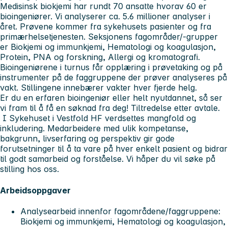
Medisinsk biokjemi har rundt 70 ansatte hvorav 60 er
bioingeniører. Vi analyserer ca. 5.6 millioner analyser i
året. Prøvene kommer fra sykehusets pasienter og fra
primærhelsetjenesten. Seksjonens fagområder/-grupper
er Biokjemi og immunkjemi, Hematologi og koagulasjon,
Protein, PNA og forskning, Allergi og kromatografi.
Bioingeniørene i turnus får opplæring i prøvetaking og på
instrumenter på de faggruppene der prøver analyseres på
vakt. Stillingene innebærer vakter hver fjerde helg.
Er du en erfaren bioingeniør eller helt nyutdannet, så ser
vi fram til å få en søknad fra deg! Tiltredelse etter avtale.
I Sykehuset i Vestfold HF verdsettes mangfold og
inkludering. Medarbeidere med ulik kompetanse,
bakgrunn, livserfaring og perspektiv gir gode
forutsetninger til å ta vare på hver enkelt pasient og bidrar
til godt samarbeid og forståelse. Vi håper du vil søke på
stilling hos oss.
Arbeidsoppgaver
Analysearbeid innenfor fagområdene/faggruppene:
Biokjemi og immunkjemi, Hematologi og koagulasjon,