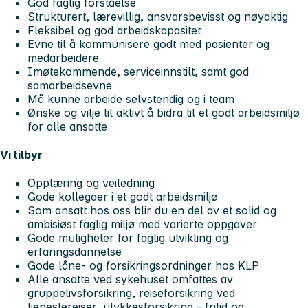
God faglig forståelse
Strukturert, lærevillig, ansvarsbevisst og nøyaktig
Fleksibel og god arbeidskapasitet
Evne til å kommunisere godt med pasienter og
medarbeidere
Imøtekommende, serviceinnstilt, samt god
samarbeidsevne
Må kunne arbeide selvstendig og i team
Ønske og vilje til aktivt å bidra til et godt arbeidsmiljø
for alle ansatte
Vi tilbyr
Opplæring og veiledning
Gode kollegaer i et godt arbeidsmiljø
Som ansatt hos oss blir du en del av et solid og
ambisiøst faglig miljø med varierte oppgaver
Gode muligheter for faglig utvikling og
erfaringsdannelse
Gode låne- og forsikringsordninger hos KLP
Alle ansatte ved sykehuset omfattes av
gruppelivsforsikring, reiseforsikring ved
tjenestereiser, ulykkesforsikring - fritid og