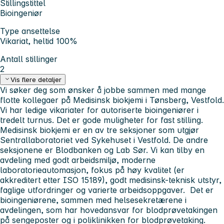
Stillingstittel
Bioingeniør
Type ansettelse
Vikariat, heltid 100%
Antall stillinger
2
Vis flere detaljer
Vi søker deg som ønsker å jobbe sammen med mange
flotte kollegaer på Medisinsk biokjemi i Tønsberg, Vestfold.
Vi har ledige vikariater for autoriserte bioingeniører i
tredelt turnus. Det er gode muligheter for fast stilling.
Medisinsk biokjemi er en av tre seksjoner som utgjør
Sentrallaboratoriet ved Sykehuset i Vestfold. De andre
seksjonene er Blodbanken og Lab Sør. Vi kan tilby en
avdeling med godt arbeidsmiljø, moderne
laboratorieautomasjon, fokus på høy kvalitet (er
akkreditert etter ISO 15189), godt medisinsk-teknisk utstyr,
faglige utfordringer og varierte arbeidsoppgaver. Det er
bioingeniørene, sammen med helsesekretærene i
avdelingen, som har hovedansvar for blodprøvetakingen
på sengeposter og i poliklinikken for blodprøvetaking.