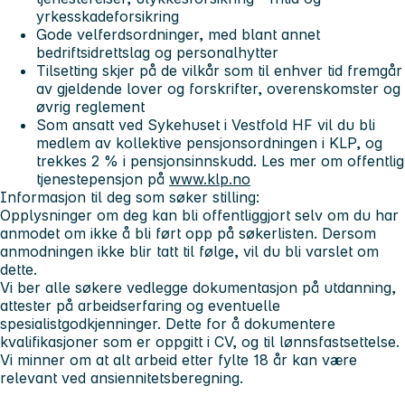
yrkesskadeforsikring
Gode velferdsordninger, med blant annet
bedriftsidrettslag og personalhytter
Tilsetting skjer på de vilkår som til enhver tid fremgår
av gjeldende lover og forskrifter, overenskomster og
øvrig reglement
Som ansatt ved Sykehuset i Vestfold HF vil du bli
medlem av kollektive pensjonsordningen i KLP, og
trekkes 2 % i pensjonsinnskudd. Les mer om offentlig
tjenestepensjon på
www.klp.no
Informasjon til deg som søker stilling:
Opplysninger om deg kan bli offentliggjort selv om du har
anmodet om ikke å bli ført opp på søkerlisten. Dersom
anmodningen ikke blir tatt til følge, vil du bli varslet om
dette.
Vi ber alle søkere vedlegge dokumentasjon på utdanning,
attester på arbeidserfaring og eventuelle
spesialistgodkjenninger. Dette for å dokumentere
kvalifikasjoner som er oppgitt i CV, og til lønnsfastsettelse.
Vi minner om at alt arbeid etter fylte 18 år kan være
relevant ved ansiennitetsberegning.