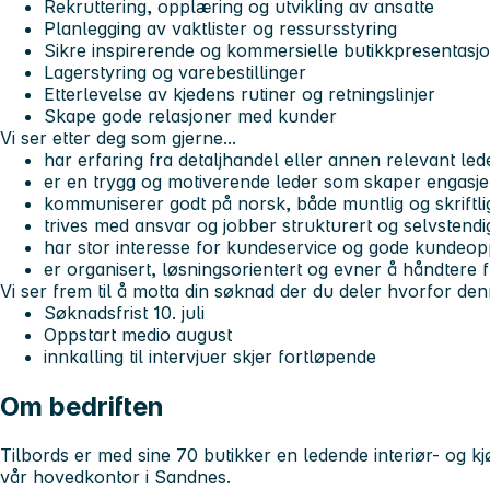
Rekruttering, opplæring og utvikling av ansatte
Planlegging av vaktlister og ressursstyring
Sikre inspirerende og kommersielle butikkpresentasj
Lagerstyring og varebestillinger
Etterlevelse av kjedens rutiner og retningslinjer
Skape gode relasjoner med kunder
Vi ser etter deg som gjerne...
har erfaring fra detaljhandel eller annen relevant led
er en trygg og motiverende leder som skaper engasj
kommuniserer godt på norsk, både muntlig og skriftli
trives med ansvar og jobber strukturert og selvstendi
har stor interesse for kundeservice og gode kundeop
er organisert, løsningsorientert og evner å håndtere 
Vi ser frem til å motta din søknad der du deler hvorfor denn
Søknadsfrist 10. juli
Oppstart medio august
innkalling til intervjuer skjer fortløpende
Om bedriften
Tilbords er med sine 70 butikker en ledende interiør- og kj
vår hovedkontor i Sandnes.