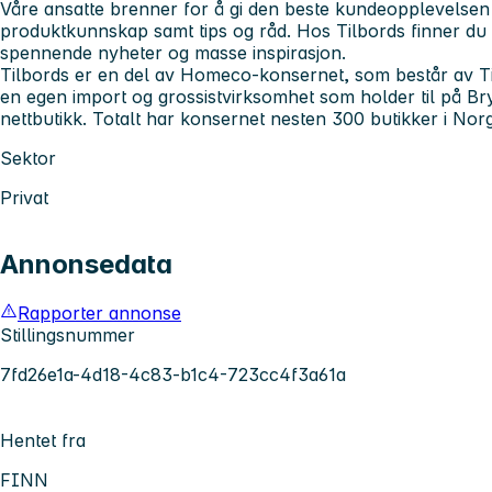
Våre ansatte brenner for å gi den beste kundeopplevelsen
produktkunnskap samt tips og råd. Hos Tilbords finner du 
spennende nyheter og masse inspirasjon.
Tilbords er en del av Homeco-konsernet, som består av Ti
en egen import og grossistvirksomhet som holder til på B
nettbutikk. Totalt har konsernet nesten 300 butikker i Nor
Sektor
Privat
Annonsedata
Rapporter annonse
Stillingsnummer
7fd26e1a-4d18-4c83-b1c4-723cc4f3a61a
Hentet fra
FINN