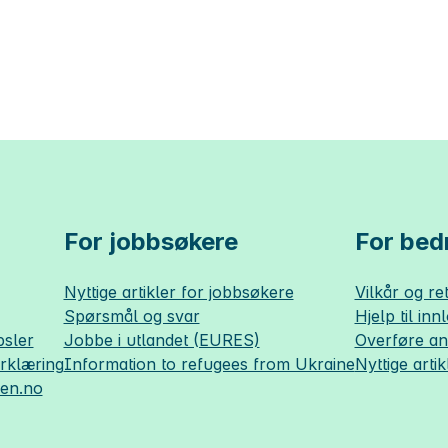
For jobbsøkere
For bedr
Nyttige artikler for jobbsøkere
Vilkår og ret
Spørsmål og svar
Hjelp til inn
sler
Jobbe i utlandet (EURES)
Overføre a
erklæring
Information to refugees from Ukraine
Nyttige artik
sen.no