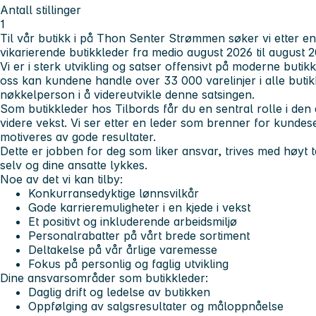
Antall stillinger
1
Til vår butikk i på Thon Senter Strømmen søker vi etter en
vikarierende butikkleder fra medio august 2026 til august 2
Vi er i sterk utvikling og satser offensivt på moderne buti
oss kan kundene handle over 33 000 varelinjer i alle butik
nøkkelperson i å videreutvikle denne satsingen.
Som butikkleder hos Tilbords får du en sentral rolle i den 
videre vekst. Vi ser etter en leder som brenner for kundes
motiveres av gode resultater.
Dette er jobben for deg som liker ansvar, trives med høyt
selv og dine ansatte lykkes.
Noe av det vi kan tilby:
Konkurransedyktige lønnsvilkår
Gode karrieremuligheter i en kjede i vekst
Et positivt og inkluderende arbeidsmiljø
Personalrabatter på vårt brede sortiment
Deltakelse på vår årlige varemesse
Fokus på personlig og faglig utvikling
Dine ansvarsområder som butikkleder:
Daglig drift og ledelse av butikken
Oppfølging av salgsresultater og måloppnåelse