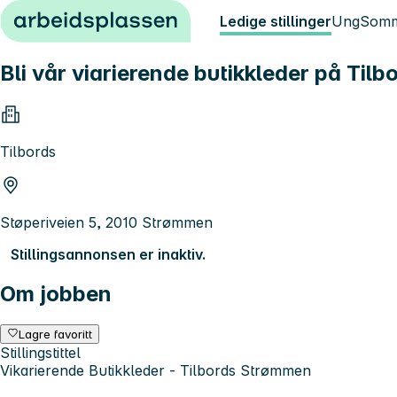
Hopp til innhold
Ledige stillinger
Ung
Somm
Bli vår viarierende butikkleder på Til
Tilbords
Støperiveien 5, 2010 Strømmen
Stillingsannonsen er inaktiv.
Om jobben
Lagre favoritt
Stillingstittel
Vikarierende Butikkleder - Tilbords Strømmen