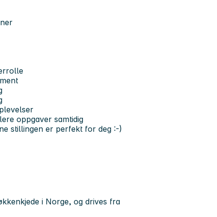
oner
errolle
ement
g
g
plevelser
flere oppgaver samtidig
e stillingen er perfekt for deg :-)
økkenkjede i Norge, og drives fra