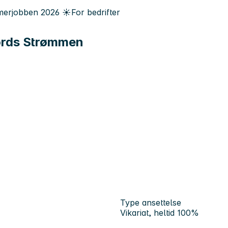
erjobben
2026
☀️
For bedrifter
bords Strømmen
Type ansettelse
Vikariat, heltid 100%