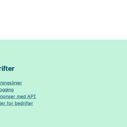
ifter
ningslinjer
logging
nnonser med API
ler for bedrifter