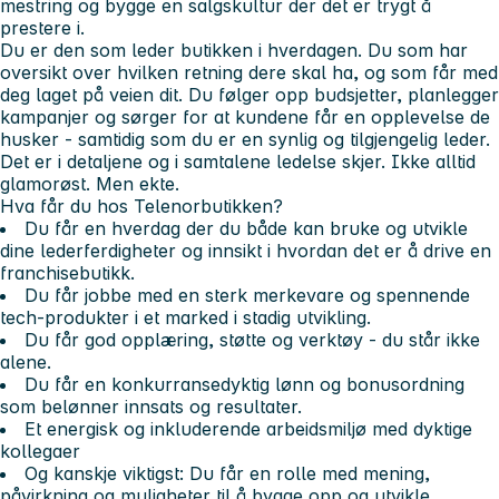
mestring og bygge en salgskultur der det er trygt å
prestere i.
Du er den som leder butikken i hverdagen. Du som har
oversikt over hvilken retning dere skal ha, og som får med
deg laget på veien dit. Du følger opp budsjetter, planlegger
kampanjer og sørger for at kundene får en opplevelse de
husker - samtidig som du er en synlig og tilgjengelig leder.
Det er i detaljene og i samtalene ledelse skjer. Ikke alltid
glamorøst. Men ekte.
Hva får du hos Telenorbutikken?
Du får en hverdag der du både kan bruke og utvikle
dine lederferdigheter og innsikt i hvordan det er å drive en
franchisebutikk.
Du får jobbe med en sterk merkevare og spennende
tech-produkter i et marked i stadig utvikling.
Du får god opplæring, støtte og verktøy - du står ikke
alene.
Du får en konkurransedyktig lønn og bonusordning
som belønner innsats og resultater.
Et energisk og inkluderende arbeidsmiljø med dyktige
kollegaer
Og kanskje viktigst: Du får en rolle med mening,
påvirkning og muligheter til å bygge opp og utvikle