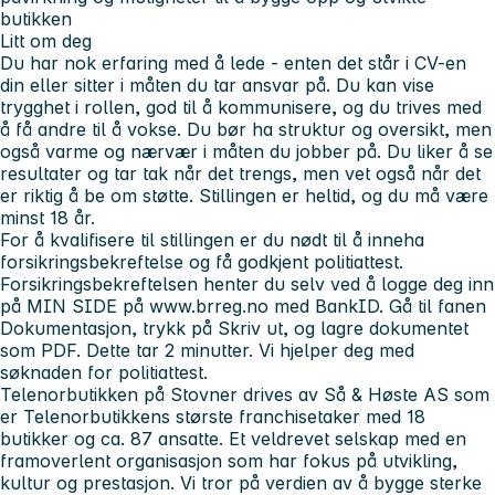
butikken
Litt om deg
Du har nok erfaring med å lede - enten det står i CV-en
din eller sitter i måten du tar ansvar på. Du kan vise
trygghet i rollen, god til å kommunisere, og du trives med
å få andre til å vokse. Du bør ha struktur og oversikt, men
også varme og nærvær i måten du jobber på. Du liker å se
resultater og tar tak når det trengs, men vet også når det
er riktig å be om støtte. Stillingen er heltid, og du må være
minst 18 år.
For å kvalifisere til stillingen er du nødt til å inneha
forsikringsbekreftelse og få godkjent politiattest.
Forsikringsbekreftelsen henter du selv ved å logge deg inn
på MIN SIDE på www.brreg.no med BankID. Gå til fanen
Dokumentasjon, trykk på Skriv ut, og lagre dokumentet
som PDF. Dette tar 2 minutter. Vi hjelper deg med
søknaden for politiattest.
Telenorbutikken på Stovner drives av Så & Høste AS som
er Telenorbutikkens største franchisetaker med 18
butikker og ca. 87 ansatte. Et veldrevet selskap med en
framoverlent organisasjon som har fokus på utvikling,
kultur og prestasjon. Vi tror på verdien av å bygge sterke