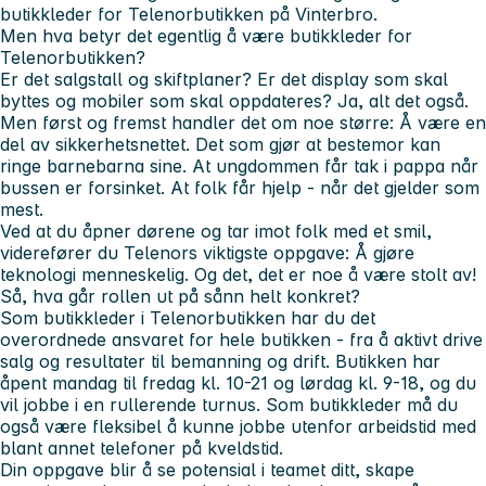
butikkleder for Telenorbutikken på Vinterbro.
Men hva betyr det egentlig å være butikkleder for
Telenorbutikken?
Er det salgstall og skiftplaner? Er det display som skal
byttes og mobiler som skal oppdateres? Ja, alt det også.
Men først og fremst handler det om noe større: Å være en
del av sikkerhetsnettet. Det som gjør at bestemor kan
ringe barnebarna sine. At ungdommen får tak i pappa når
bussen er forsinket. At folk får hjelp - når det gjelder som
mest.
Ved at du åpner dørene og tar imot folk med et smil,
viderefører du Telenors viktigste oppgave: Å gjøre
teknologi menneskelig. Og det, det er noe å være stolt av!
Så, hva går rollen ut på sånn helt konkret?
Som butikkleder i Telenorbutikken har du det
overordnede ansvaret for hele butikken - fra å aktivt drive
salg og resultater til bemanning og drift. Butikken har
åpent mandag til fredag kl. 10-21 og lørdag kl. 9-18, og du
vil jobbe i en rullerende turnus. Som butikkleder må du
også være fleksibel å kunne jobbe utenfor arbeidstid med
blant annet telefoner på kveldstid.
Din oppgave blir å se potensial i teamet ditt, skape