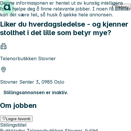
Denne informasjonen er hentet ut av kunstig intelligens
Hopp til innhold
Meny
for å hjelpe deg å finne relevante jobber. I noen få tilfeller
kan det være feil, så husk å sjekke hele annonsen.
Liker du hverdagsledelse - og kjenner
stolthet i det lille som betyr mye?
Telenorbutikken Stovner
Stovner Senter 3, 0985 Oslo
Stillingsannonsen er inaktiv.
Om jobben
Lagre favoritt
Stillingstittel
Butikkleder Telenorbutikken Stovner, fulltid