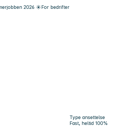
erjobben
2026
☀️
For bedrifter
Type ansettelse
Fast, heltid 100%