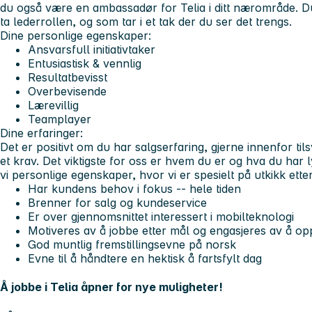
du også være en ambassadør for Telia i ditt nærområde. D
ta lederrollen, og som tar i et tak der du ser det trengs.
Dine personlige egenskaper:
Ansvarsfull initiativtaker
Entusiastisk & vennlig
Resultatbevisst
Overbevisende
Lærevillig
Teamplayer
Dine erfaringer:
Det er positivt om du har salgserfaring, gjerne innenfor ti
et krav. Det viktigste for oss er hvem du er og hva du har l
vi personlige egenskaper, hvor vi er spesielt på utkikk ett
Har kundens behov i fokus -- hele tiden
Brenner for salg og kundeservice
Er over gjennomsnittet interessert i mobilteknologi
Motiveres av å jobbe etter mål og engasjeres av å op
God muntlig fremstillingsevne på norsk
Evne til å håndtere en hektisk å fartsfylt dag
Å jobbe i Telia åpner for nye muligheter!