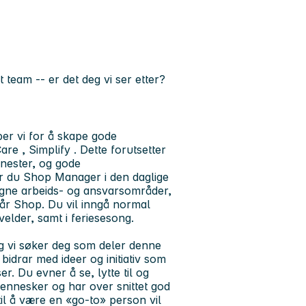
rt team -- er det deg vi ser etter?
ber vi for å skape gode
are
,
Simplify
. Dette forutsetter
enester, og gode
 du Shop Manager i den daglige
a egne arbeids- og ansvarsområder,
år Shop. Du vil inngå normal
elder, samt i feriesesong.
og vi søker deg som deler denne
bidrar med ideer og initiativ som
r. Du evner å se, lytte til og
ennesker og har over snittet god
til å være en «go-to» person vil