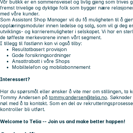
Vår butikk er en sammensveiset og livlig gjeng som trives 
fremst trivelige og dyktige folk som bygger nære relasjone
med våre kunder.
Som Assistant Shop Manager vil du få muligheten til å gj
opplæringsmoduler innen ledelse og salg, som vil gi deg en
utviklings- og karrieremuligheter i selskapet. Vi har en ste
de tøffeste merkevarene innen vårt segment.
I tillegg til fastlønn kan vi også tilby:
Resultatbasert provisjon
Gode forsikringsordninger
Ansattrabatt i våre Shops
Mobiltelefon og mobilabonnement
Interessert?
Har du spørsmål eller ønsker å vite mer om stillingen, t
Tommy Andersen på
tommy.andersen@telia.no
. Søknader 
nøl med å ta kontakt. Som en del av rekrutteringsprosesse
kontroller bli utført.
Welcome to Telia -- Join us and make better happen!