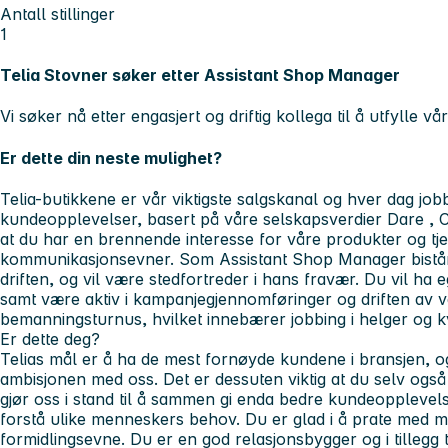
Antall stillinger
1
Telia Stovner søker etter Assistant Shop Manager
Vi søker nå etter engasjert og driftig kollega til å utfylle vå
Er dette din neste mulighet?
Telia-butikkene er vår viktigste salgskanal og hver dag job
kundeopplevelser, basert på våre selskapsverdier
Dare
,
C
at du har en brennende interesse for våre produkter og tj
kommunikasjonsevner. Som Assistant Shop Manager bistår
driften, og vil være stedfortreder i hans fravær. Du vil h
samt være aktiv i kampanjegjennomføringer og driften av v
bemanningsturnus, hvilket innebærer jobbing i helger og kv
Er dette deg?
Telias mål er å ha de mest fornøyde kundene i bransjen, 
ambisjonen med oss. Det er dessuten viktig at du selv også 
gjør oss i stand til å sammen gi enda bedre kundeopplevelse
forstå ulike menneskers behov. Du er glad i å prate med m
formidlingsevne. Du er en god relasjonsbygger og i tillegg 