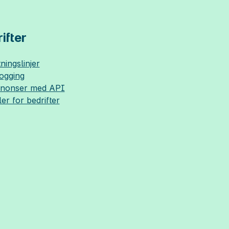
ifter
ningslinjer
logging
nnonser med API
ler for bedrifter