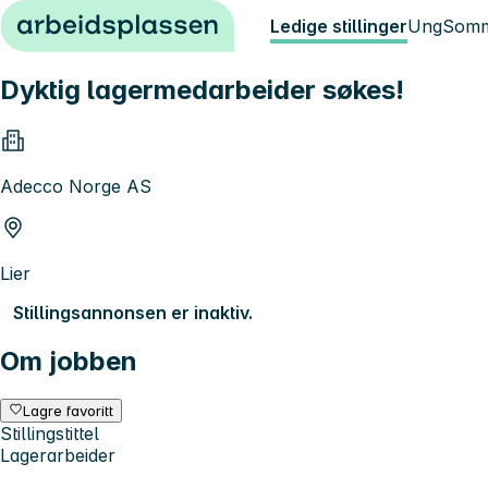
Hopp til innhold
Ledige stillinger
Ung
Somm
Dyktig lagermedarbeider søkes!
Adecco Norge AS
Lier
Stillingsannonsen er inaktiv.
Om jobben
Lagre favoritt
Stillingstittel
Lagerarbeider