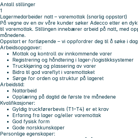
Antall stillinger
1
Lagermedarbeider natt – varemottak (snarlig oppstart)
På vegne av en av våre kunder søker Adecco etter en dykt
til varemottak. Stillingen innebærer arbeid på natt, med op
månedene.
Oppstart er fortløpende – vi oppfordrer deg til å søke i dag
Arbeidsoppgaver:
Mottak og kontroll av innkommende varer
Registrering og håndtering i lager-/logistikksystemer
Truckkjøring og plassering av varer
Bidra til god vareflyt i varemottaket
Sørge for orden og struktur på lageret
Arbeidstid:
Nattarbeid
Opplæring på dagtid de første tre månedene
Kvalifikasjoner:
Gyldig truckførerbevis (T1–T4) er et krav
Erfaring fra lager og/eller varemottak
God fysisk form
Gode norskkunskaper
Personlige egenskaper: