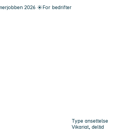
erjobben
2026
☀️
For bedrifter
Type ansettelse
Vikariat, deltid