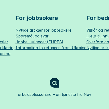
For jobbsøkere
For bedr
Nyttige artikler for jobbsøkere
Vilkår og ret
Spørsmål og svar
Hjelp til inn
sler
Jobbe i utlandet (EURES)
Overføre a
erklæring
Information to refugees from Ukraine
Nyttige artik
sen.no
arbeidsplassen.no
– en tjeneste fra Nav