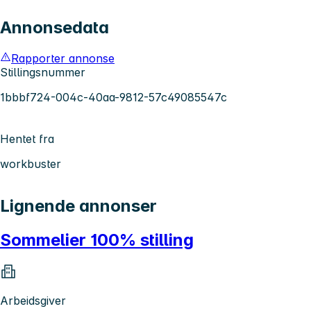
Annonsedata
Rapporter annonse
Stillingsnummer
1bbbf724-004c-40aa-9812-57c49085547c
Hentet fra
workbuster
Lignende annonser
Sommelier 100% stilling
Arbeidsgiver