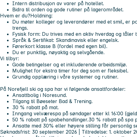
Intern distribusjon av varer på hotellet.
Bidra til orden og gode rutiner på lagerområdet.
Hvem er du?
Holdning:
Du møter kolleger og leverandører med et smil, er posi
trengs.
Fysisk form: Du trives med en aktiv hverdag og tåler t
Språk & Sertifikat: Skandinavisk eller engelsk.
Førerkort klasse B (fordel med egen bil).
Du er punktlig, nøyaktig og selvgående.
Vi tilbyr:
Gode betingelser og et inkluderende arbeidsmiljø.
Mulighet for ekstra timer for deg som er fleksibel.
Grundig opplæring i våre systemer og rutiner.
På Norefjell ski og spa har vi følgende ansattfordeler:
Ansattbolig i Noresund.
Tilgang til Bøeseter Bad & Trening.
30 % rabatt på mat.
Inngang velværespa på søndager etter kl 16:00 (gjelder
50 % rabatt på spabehandlinger.30 % rabatt på spa p
Ansatte med 30% eller høyere stilling får personlig s
Søknadsfrist: 30 september 2026 | Tiltredelse: 1. oktober 