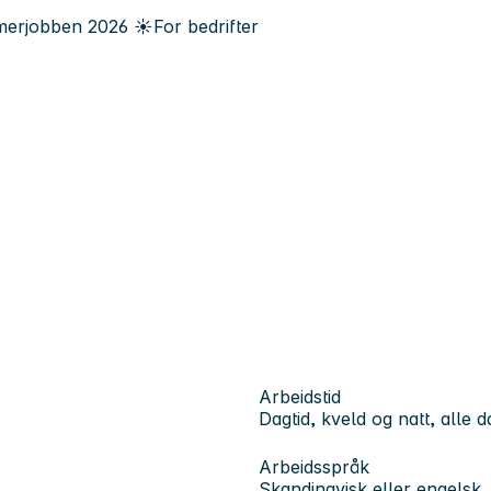
erjobben
2026
☀️
For bedrifter
Arbeidstid
Dagtid, kveld og natt, alle 
Arbeidsspråk
Skandinavisk eller engelsk