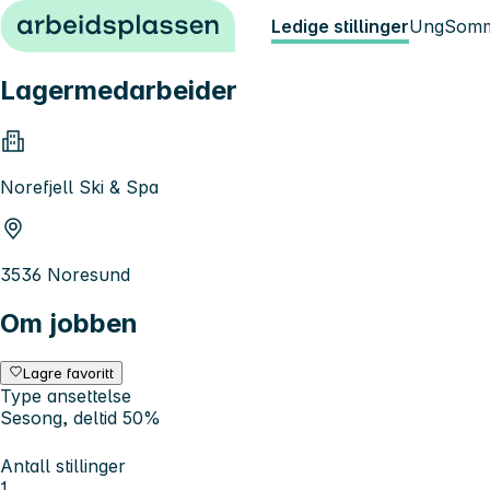
Hopp til innhold
Ledige stillinger
Ung
Somm
Lagermedarbeider
Norefjell Ski & Spa
3536 Noresund
Om jobben
Lagre favoritt
Type ansettelse
Sesong, deltid 50%
Antall stillinger
1