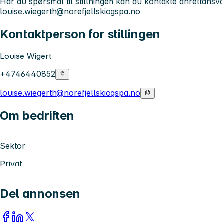
Har du spørsmål til stillningen kan du kontakte anrettansva
louise.wiegerth@norefjellskiogspa.no
Kontaktperson for stillingen
Louise Wigert
+4746440852
louise.wiegerth@norefjellskiogspa.no
Om bedriften
Sektor
Privat
Del annonsen