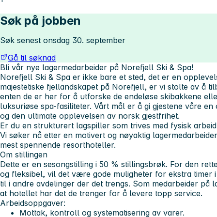
Søk på jobben
Søk senest onsdag 30. september
Gå til søknad
Bli vår nye lagermedarbeider på Norefjell Ski & Spa!
Norefjell Ski & Spa er ikke bare et sted, det er en opplevels
majestetiske fjellandskapet på Norefjell, er vi stolte av å ti
enten de er her for å utforske de endeløse skibakkene elle
luksuriøse spa-fasiliteter. Vårt mål er å gi gjestene våre e
og den ultimate opplevelsen av norsk gjestfrihet.
Er du en strukturert lagspiller som trives med fysisk arbei
Vi søker nå etter en motivert og nøyaktig lagermedarbeider
mest spennende resorthoteller.
Om stillingen
Dette er en sesongstilling i 50 % stillingsbrøk. For den rett
og fleksibel, vil det være gode muligheter for ekstra timer
til i andre avdelinger der det trengs. Som medarbeider på 
at hotellet har det de trenger for å levere topp service.
Arbeidsoppgaver:
Mottak, kontroll og systematisering av varer.