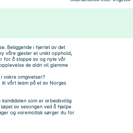
e. Beliggende i hjertet av det
lby våre gjester et unikt opphold,
r for å slappe av og nyte vår
n opplevelse de aldri vil glemme
d i vakre omgivelser?
 til vårt team på et av Norges
e kandidaten som er arbeidsvillig
 i løpet av sesongen ved å hjelpe
lager og varemottak sørger du for