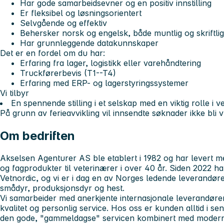
Har gode samarbeidsevner og en positiv innstilling
Er fleksibel og løsningsorientert
Selvgående og effektiv
Behersker norsk og engelsk, både muntlig og skriftlig
Har grunnleggende datakunnskaper
Det er en fordel om du har:
Erfaring fra lager, logistikk eller varehåndtering
Truckførerbevis (T1--T4)
Erfaring med ERP- og lagerstyringssystemer
Vi tilbyr
En spennende stilling i et selskap med en viktig rolle i 
På grunn av ferieavvikling vil innsendte søknader ikke bli v
Om bedriften
Akselsen Agenturer AS ble etablert i 1982 og har levert me
og fagprodukter til veterinærer i over 40 år. Siden 2022 ha
Vetnordic, og vi er i dag en av Norges ledende leverandøre
smådyr, produksjonsdyr og hest.
Vi samarbeider med anerkjente internasjonale leverandører
kvalitet og personlig service. Hos oss er kunden alltid i sen
den gode, "gammeldagse" servicen kombinert med modern