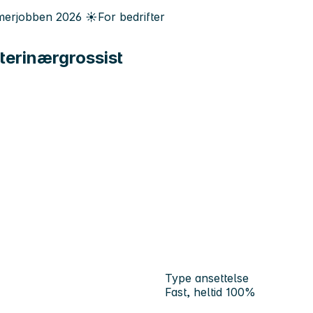
erjobben
2026
☀️
For bedrifter
terinærgrossist
Type ansettelse
Fast, heltid 100%