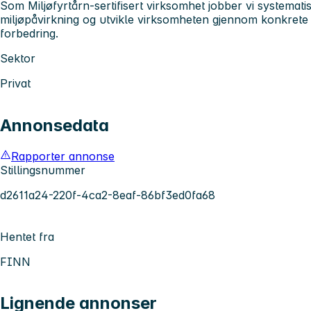
Som Miljøfyrtårn-sertifisert virksomhet jobber vi systemat
miljøpåvirkning og utvikle virksomheten gjennom konkrete m
forbedring.
Sektor
Privat
Annonsedata
Rapporter annonse
Stillingsnummer
d2611a24-220f-4ca2-8eaf-86bf3ed0fa68
Hentet fra
FINN
Lignende annonser