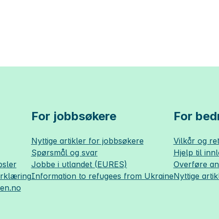
For jobbsøkere
For bedr
Nyttige artikler for jobbsøkere
Vilkår og ret
Spørsmål og svar
Hjelp til inn
sler
Jobbe i utlandet (EURES)
Overføre a
erklæring
Information to refugees from Ukraine
Nyttige artik
sen.no