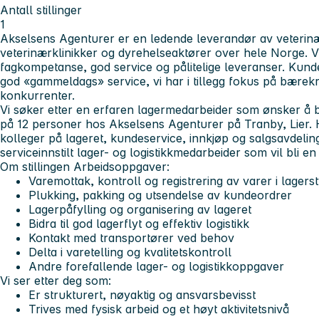
Antall stillinger
1
Akselsens Agenturer er en ledende leverandør av veterinær
veterinærklinikker og dyrehelseaktører over hele Norge. Vi
fagkompetanse, god service og pålitelige leveranser. Kun
god «gammeldags» service, vi har i tillegg fokus på bærekr
konkurrenter.
Vi søker etter en erfaren lagermedarbeider som ønsker å bli
på 12 personer hos Akselsens Agenturer på Tranby, Lier. H
kolleger på lageret, kundeservice, innkjøp og salgsavdelin
serviceinnstilt lager- og logistikkmedarbeider som vil bli en 
Om stillingen
Arbeidsoppgaver:
Varemottak, kontroll og registrering av varer i lagers
Plukking, pakking og utsendelse av kundeordrer
Lagerpåfylling og organisering av lageret
Bidra til god lagerflyt og effektiv logistikk
Kontakt med transportører ved behov
Delta i varetelling og kvalitetskontroll
Andre forefallende lager- og logistikkoppgaver
Vi ser etter deg som:
Er strukturert, nøyaktig og ansvarsbevisst
Trives med fysisk arbeid og et høyt aktivitetsnivå