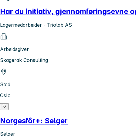
Har du initiativ, gjennomføringsevne og l
Lagermedarbeider - Triolab AS
Arbeidsgiver
Skagerak Consulting
Sted
Oslo
Norgesfôr+: Selger
Selger