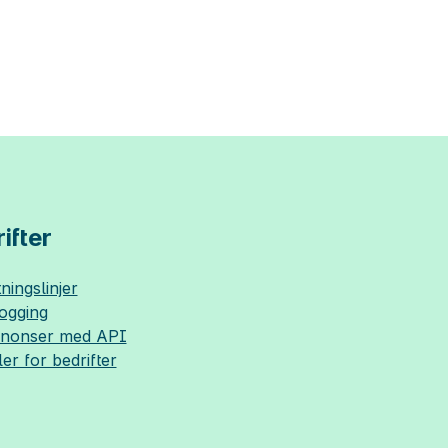
ifter
ningslinjer
logging
nnonser med API
ler for bedrifter