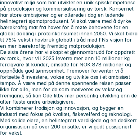
innovativt miljø som har utviklet en unik spisskompetanse
på produksjon og kommersialisering av torsk. Konsernet
har store ambisjoner og er allerede i dag en ledende
helintegrert sjømatprodusent. Vi skal være med å dyrke
bærekraftig mat fra havet for å møte behovene for en
global dobling i proteinkonsumet innen 2050. Vi skal bidra
til 75% vekst i havbruk globalt i tråd med FNs visjon for
en mer bærekraftig fremtidig matproduksjon.
De siste årene har vi skapt et gjennombrudd for oppdrett
av torsk, hvor vi i 2025 leverte mer enn 10 millioner kg
ferdigvare til kunder, omsatte for NOK 878 millioner og
oppnådde god lønnsomhet. Fremover forventer vi å
fortsette å investere, vokse og utvikle oss i et ambisiøst
tempo. Å være med på denne spennende reisen passer
ikke for alle, men for de som motiveres av vekst og
fremgang, så kan Ode tilby mer personlig utvikling enn de
aller fleste andre arbeidsgivere.
Vi kombinerer tradisjon og innovasjon, og bygger en
industri med fokus på kvalitet, fiskevelferd og teknologi.
Med solide eiere, en helintegrert verdikjede og en dedikert
organisasjon på over 200 ansatte, er vi godt posisjonert
for vekst.