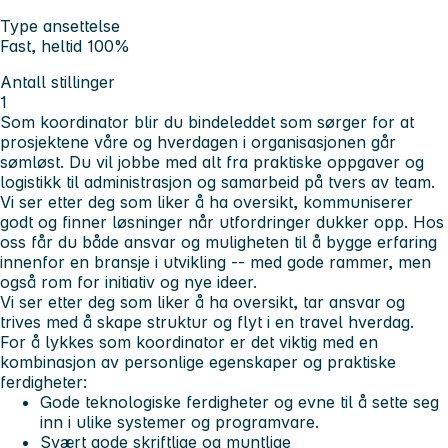
Type ansettelse
Fast, heltid 100%
Antall stillinger
1
Som koordinator blir du bindeleddet som sørger for at
prosjektene våre og hverdagen i organisasjonen går
sømløst. Du vil jobbe med alt fra praktiske oppgaver og
logistikk til administrasjon og samarbeid på tvers av team.
Vi ser etter deg som liker å ha oversikt, kommuniserer
godt og finner løsninger når utfordringer dukker opp. Hos
oss får du både ansvar og muligheten til å bygge erfaring
innenfor en bransje i utvikling -- med gode rammer, men
også rom for initiativ og nye ideer.
Vi ser etter deg som liker å ha oversikt, tar ansvar og
trives med å skape struktur og flyt i en travel hverdag.
For å lykkes som koordinator er det viktig med en
kombinasjon av personlige egenskaper og praktiske
ferdigheter:
Gode teknologiske ferdigheter og evne til å sette seg
inn i ulike systemer og programvare.
Svært gode skriftlige og muntlige