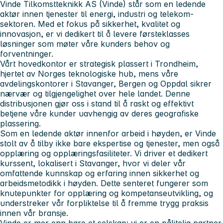
Vinde Tilkomstteknikk AS (Vinde) står som en ledende
aktør innen tjenester til energi, industri og telekom-
sektoren. Med et fokus på sikkerhet, kvalitet og
innovasjon, er vi dedikert til å levere førsteklasses
løsninger som møter våre kunders behov og
forventninger.
Vårt hovedkontor er strategisk plassert i Trondheim,
hjertet av Norges teknologiske hub, mens våre
avdelingskontorer i Stavanger, Bergen og Oppdal sikrer
nærvær og tilgjengelighet over hele landet. Denne
distribusjonen gjør oss i stand til å raskt og effektivt
betjene våre kunder uavhengig av deres geografiske
plassering.
Som en ledende aktør innenfor arbeid i høyden, er Vinde
stolt av å tilby ikke bare ekspertise og tjenester, men også
opplæring og opplæringsfasiliteter. Vi driver et dedikert
kurssent, lokalisert i Stavanger, hvor vi deler vår
omfattende kunnskap og erfaring innen sikkerhet og
arbeidsmetodikk i høyden. Dette senteret fungerer som
knutepunkter for opplæring og kompetanseutvikling, og
understreker vår forpliktelse til å fremme trygg praksis
innen vår bransje.
Vinde er mer enn bare et selskap; vi er en pålitelig partner