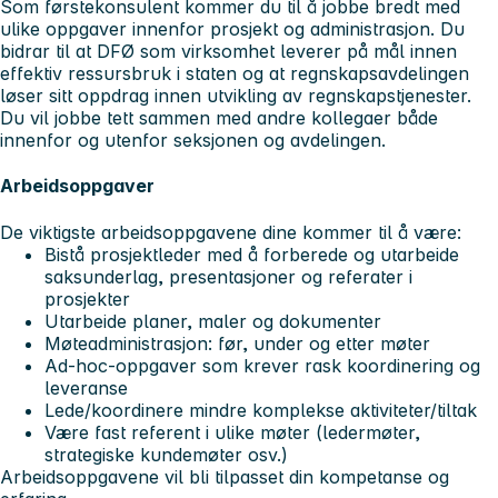
Som førstekonsulent kommer du til å jobbe bredt med
ulike oppgaver innenfor prosjekt og administrasjon. Du
bidrar til at DFØ som virksomhet leverer på mål innen
effektiv ressursbruk i staten og at regnskapsavdelingen
løser sitt oppdrag innen utvikling av regnskapstjenester.
Du vil jobbe tett sammen med andre kollegaer både
innenfor og utenfor seksjonen og avdelingen.
Arbeidsoppgaver
De viktigste arbeidsoppgavene dine kommer til å være:
Bistå prosjektleder med å forberede og utarbeide
saksunderlag, presentasjoner og referater i
prosjekter
Utarbeide planer, maler og dokumenter
Møteadministrasjon: før, under og etter møter
Ad-hoc-oppgaver som krever rask koordinering og
leveranse
Lede/koordinere mindre komplekse aktiviteter/tiltak
Være fast referent i ulike møter (ledermøter,
strategiske kundemøter osv.)
Arbeidsoppgavene vil bli tilpasset din kompetanse og