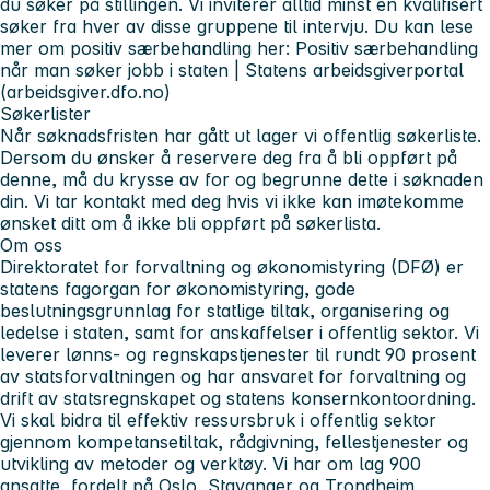
du søker på stillingen. Vi inviterer alltid minst én kvalifisert
søker fra hver av disse gruppene til intervju. Du kan lese
mer om positiv særbehandling her: Positiv særbehandling
når man søker jobb i staten | Statens arbeidsgiverportal
(arbeidsgiver.dfo.no)
Søkerlister
Når søknadsfristen har gått ut lager vi offentlig søkerliste.
Dersom du ønsker å reservere deg fra å bli oppført på
denne, må du krysse av for og begrunne dette i søknaden
din. Vi tar kontakt med deg hvis vi ikke kan imøtekomme
ønsket ditt om å ikke bli oppført på søkerlista.
Om oss
Direktoratet for forvaltning og økonomistyring (DFØ) er
statens fagorgan for økonomistyring, gode
beslutningsgrunnlag for statlige tiltak, organisering og
ledelse i staten, samt for anskaffelser i offentlig sektor. Vi
leverer lønns- og regnskapstjenester til rundt 90 prosent
av statsforvaltningen og har ansvaret for forvaltning og
drift av statsregnskapet og statens konsernkontoordning.
Vi skal bidra til effektiv ressursbruk i offentlig sektor
gjennom kompetansetiltak, rådgivning, fellestjenester og
utvikling av metoder og verktøy. Vi har om lag 900
ansatte, fordelt på Oslo, Stavanger og Trondheim.