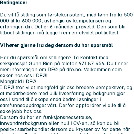
Betingelser
Du vil få stilling som førstekonsulent, med lønn fra kr 500
000 til kr 600 000, avhengig av kompetansen og
erfaringen din. Det er 6 måneder prøvetid. Den som blir
tilbudt stillingen må legge frem en utvidet politiattest.
Vi hører gjerne fra deg dersom du har spørsmål
Har du spørsmål om stillingen? Ta kontakt med
seksjonssjef Gunn Rian på telefon 971 87 456. Du finner
mer informasjon om DFØ på dfo.no. Velkommen som
søker hos oss i DFØ!
Mangfold i DFØ
I DFØ tror vi at mangfold gir oss bredere perspektiver, og
at medarbeidere med ulik livserfaring og bakgrunn gjør
oss i stand til å skape enda bedre løsninger i
samfunnsoppdraget vårt. Derfor oppfordrer vi alle til å
søke jobb hos oss.
Dersom du har en funksjonsnedsettelse,
innvandrerbakgrunn eller hull i CV-en, så kan du bli
positivt særbehandlet dersom du krysser av for dette når