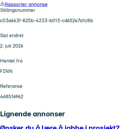
Rapporter annonse
Stillingsnummer
c03a663f-825b-4233-b013-cd652e7a1c8b
Sist endret
2. juli 2026
Hentet fra
FINN
Referanse
468516962
Lignende annonser
Ønsker du å lære å jobbe i prosjekt?