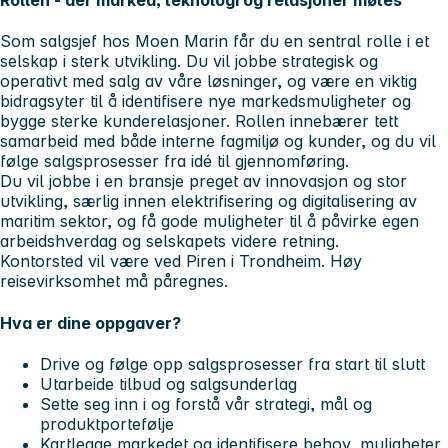
Rollen - der marked, teknologi og relasjoner møtes
Som salgsjef hos Moen Marin får du en sentral rolle i et
selskap i sterk utvikling. Du vil jobbe strategisk og
operativt med salg av våre løsninger, og være en viktig
bidragsyter til å identifisere nye markedsmuligheter og
bygge sterke kunderelasjoner. Rollen innebærer tett
samarbeid med både interne fagmiljø og kunder, og du vil
følge salgsprosesser fra idé til gjennomføring.
Du vil jobbe i en bransje preget av innovasjon og stor
utvikling, særlig innen elektrifisering og digitalisering av
maritim sektor, og få gode muligheter til å påvirke egen
arbeidshverdag og selskapets videre retning.
Kontorsted vil være ved Piren i Trondheim. Høy
reisevirksomhet må påregnes.
Hva er dine oppgaver?
Drive og følge opp salgsprosesser fra start til slutt
Utarbeide tilbud og salgsunderlag
Sette seg inn i og forstå vår strategi, mål og
produktportefølje
Kartlegge markedet og identifisere behov, muligheter