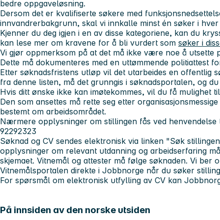
bedre oppgaveløsning.
Dersom det er kvalifiserte søkere med funksjonsnedsettelse
innvandrerbakgrunn, skal vi innkalle minst én søker i hver a
Kjenner du deg igjen i en av disse kategoriene, kan du kry
kan lese mer om kravene for å bli vurdert som
søker i dis
Vi gjør oppmerksom på at det må ikke være noe å utsette p
Dette må dokumenteres med en uttømmende politiattest for
Etter søknadsfristens utløp vil det utarbeides en offentlig s
fra denne listen, må det grunngis i søknadsportalen, og du 
Hvis ditt ønske ikke kan imøtekommes, vil du få mulighet ti
Den som ansettes må rette seg etter organisasjonsmessige 
bestemt om arbeidsområdet.
Nærmere opplysninger om stillingen fås ved henvendelse t
92292323
Søknad og CV sendes elektronisk via linken "Søk stillingen
opplysninger om relevant utdanning og arbeidserfaring må f
skjemaet. Vitnemål og attester må følge søknaden. Vi ber o
Vitnemålsportalen direkte i Jobbnorge når du søker stillin
For spørsmål om elektronisk utfylling av CV kan Jobbnor
På innsiden av den norske utsiden