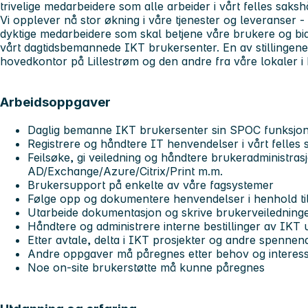
trivelige medarbeidere som alle arbeider i vårt felles saks
Vi opplever nå stor økning i våre tjenester og leveranser -
dyktige medarbeidere som skal betjene våre brukere og bidra
vårt dagtidsbemannede IKT brukersenter. En av stillingene 
hovedkontor på Lillestrøm og den andre fra våre lokaler i
Arbeidsoppgaver
Daglig bemanne IKT brukersenter sin SPOC funksjon 
Registrere og håndtere IT henvendelser i vårt felles
Feilsøke, gi veiledning og håndtere brukeradministrasj
AD/Exchange/Azure/Citrix/Print m.m.
Brukersupport på enkelte av våre fagsystemer
Følge opp og dokumentere henvendelser i henhold ti
Utarbeide dokumentasjon og skrive brukerveiledning
Håndtere og administrere interne bestillinger av IKT 
Etter avtale, delta i IKT prosjekter og andre spenne
Andre oppgaver må påregnes etter behov og interess
Noe on-site brukerstøtte må kunne påregnes