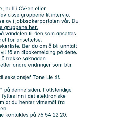
, hull i CV-en eller
v disse gruppene til intervju.
sse av i jobbsøkerportalen vår. Du
se gruppene her.
å vandelen til den som ansettes.
ut for ansettelse.
økerliste. Ber du om å bli unntatt
vil få en tilbakemelding på dette.
l å trekke søknaden.
eller andre endringer som blir
il
seksjonsjef Tone Lie tlf.
" på denne siden. Fullstendige
ylles inn i det elektroniske
m at du henter vitnemål fra
gen.
ge kontaktes på 75 54 22 20.