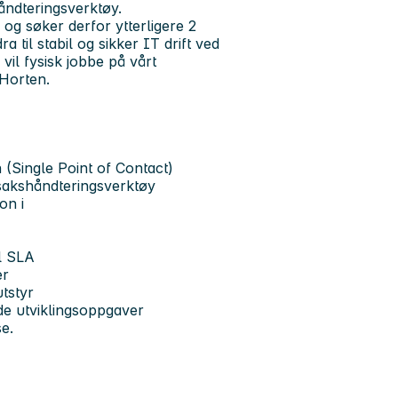
håndteringsverktøy.
 og søker derfor ytterligere 2
 til stabil og sikker IT drift ved
vil fysisk jobbe på vårt
 Horten.
(Single Point of Contact)
 sakshåndteringsverktøy
on i
l SLA
er
utstyr
nde utviklingsoppgaver
e.