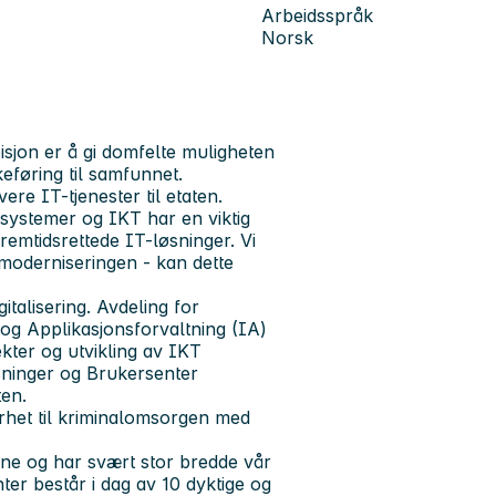
Arbeidsspråk
Norsk
sjon er å gi domfelte muligheten
bakeføring til samfunnet.
ere IT-tjenester til etaten.
-systemer og IKT har en viktig
remtidsrettede IT-løsninger. Vi
 moderniseringen - kan dette
italisering. Avdeling for
- og Applikasjonsforvaltning (IA)
kter og utvikling av IKT
øsninger og Brukersenter
ten.
rhet til kriminalomsorgen med
rne og har svært stor bredde vår
er består i dag av 10 dyktige og