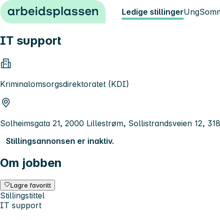
Hopp til innhold
Ledige stillinger
Ung
Somm
IT support
Kriminalomsorgsdirektoratet (KDI)
Solheimsgata 21, 2000 Lillestrøm, Sollistrandsveien 12, 31
Stillingsannonsen er inaktiv.
Om jobben
Lagre favoritt
Stillingstittel
IT support