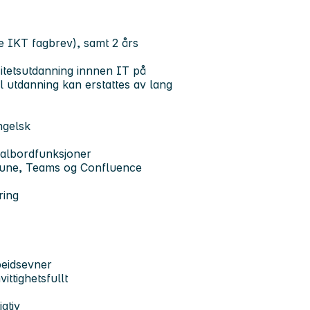
e IKT fagbrev), samt 2 års
sitetsutdanning innnen IT på
l utdanning kan erstattes av lang
ngelsk
ralbordfunksjoner
Intune, Teams og Confluence
ring
beidsevner
ittighetsfullt
iativ