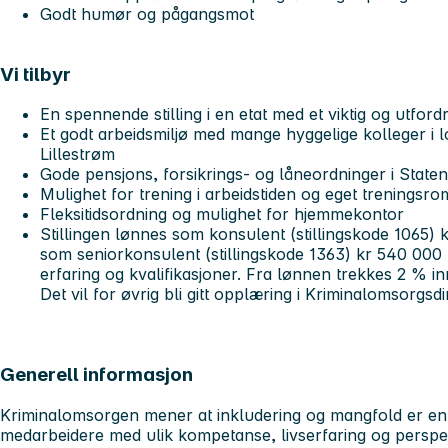
Godt humør og pågangsmot
Vi tilbyr
En spennende stilling i en etat med et viktig og utf
Et godt arbeidsmiljø med mange hyggelige kolleger i l
Lillestrøm
Gode pensjons, forsikrings- og låneordninger i State
Mulighet for trening i arbeidstiden og eget treningsro
Fleksitidsordning og mulighet for hjemmekontor
Stillingen lønnes som konsulent (stillingskode 1065) k
som seniorkonsulent (stillingskode 1363) kr 540 000 
erfaring og kvalifikasjoner. Fra lønnen trekkes 2 % i
Det vil for øvrig bli gitt opplæring i Kriminalomsorgsd
Generell informasjon
Kriminalomsorgen mener at inkludering og mangfold er en 
medarbeidere med ulik kompetanse, livserfaring og perspek