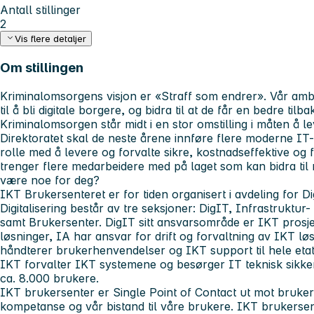
Antall stillinger
2
Vis flere detaljer
Om stillingen
Kriminalomsorgens visjon er «Straff som endrer». Vår ambi
til å bli digitale borgere, og bidra til at de får en bedre til
Kriminalomsorgen står midt i en stor omstilling i måten å lev
Direktoratet skal de neste årene innføre flere moderne IT
rolle med å levere og forvalte sikre, kostnadseffektive og f
trenger flere medarbeidere med på laget som kan bidra til
være noe for deg?
IKT Brukersenteret er for tiden organisert i avdeling for Dig
Digitalisering består av tre seksjoner: DigIT, Infrastruktur
samt Brukersenter. DigIT sitt ansvarsområde er IKT prosje
løsninger, IA har ansvar for drift og forvaltning av IKT l
håndterer brukerhenvendelser og IKT support til hele eta
IKT forvalter IKT systemene og besørger IT teknisk sikke
ca. 8.000 brukere.
IKT brukersenter er Single Point of Contact ut mot bruke
kompetanse og vår bistand til våre brukere. IKT brukersent