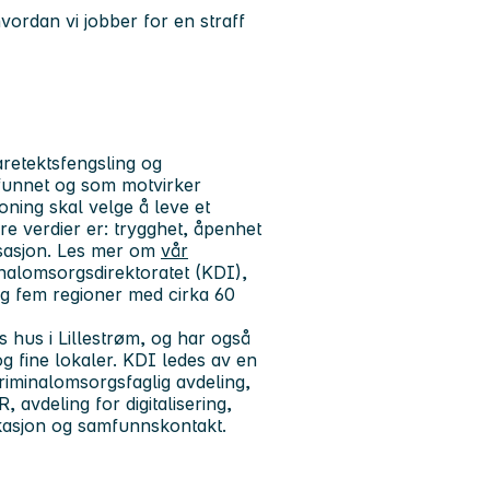
hvordan vi jobber for en straff
etektsfengsling og
funnet og som motvirker
oning skal velge å leve et
våre verdier er: trygghet, åpenhet
isasjon. Les mer om
vår
alomsorgsdirektoratet (KDI),
 fem regioner med cirka 60
ns hus i Lillestrøm, og har også
og fine lokaler. KDI ledes av en
riminalomsorgsfaglig avdeling,
 avdeling for digitalisering,
kasjon og samfunnskontakt.