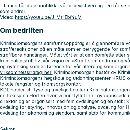
I filmen får du et innblikk i vår arbeidshverdag. Du får se 
som endrer.
Video:
https://youtu.be/J_Mr1Ibf4uM
Om bedriften
Kriminalomsorgens samfunnsoppdrag er å gjennomføre var
straffereaksjoner på en måte som er betryggende for sam
straffbare handlinger. Målet vårt er at den domfelte etter s
kriminalitetsfritt liv. Vår visjon er «Straff som endrer» og 
og nytenking som er førende for vår atferd og som organ
virksomhetsstrategi her.
Kriminalomsorgen består av Krimin
Kriminalomsorgens høgskole og utdanningssenter KRUS og
lokale fengsler og friomsorgskontor.
KDI holder til i lyse og trivelige lokaler i Kriminalomsorge
en lokasjon i Horten hvor vi har flyttet inn i nyoppussede 
direktør og er organisert med fem avdelinger og en stab: K
avdeling for styring, innovasjon og analyse, avdeling for HR,
avdeling for økonomi og eiendom, samt stab for kommuni
Sektor