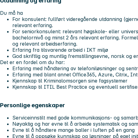
Utdanning og erfaring
Du må ha
For konsulent: fullført videregående utdanning (gjern
relevant erfaring.
For seniorkonsulent: relevant høgskole- eller univer
bachelornivå og minst 2 års relevant erfaring. Formel
og relevant arbeidserfaring.
Erfaring fra tilsvarende arbeid i IKT miljø
God skriftlig og muntlig fremstillingsevne, norsk og e
Det er en fordel om du har:
Erfaring med håndtering av telefoniløsninger og sent
Erfaring med blant annet Office365, Azure, Citrix, 
Kjennskap til Kriminalomsorgen sine fagsystemer
Kjennskap til ITIL Best Practice og eventuell sertifise
Personlige egenskaper
Serviceinnstilt med gode kommunikasjons- og samar
Nøyaktig og har evne til å arbeide systematisk og samv
Evne til å håndtere mange baller i luften på en gang
Evne til å oppsøke kunnskap og løsninger på eget init