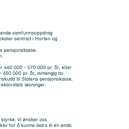
ordrende samfunnsoppdrag
okaler sentralt i Horten og
ns pensjonskasse.
m
r 460 000 - 570 000 pr. år, eller
- 650 000 pr. år, avhengig av
nnskudd til Statens pensjonskasse.
irektoratets løsninger.
styrke. Vi ønsker oss
tiv for å kunne bidra til en enda