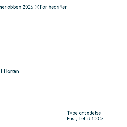
erjobben
2026
☀️
For bedrifter
81 Horten
Type ansettelse
Fast, heltid 100%