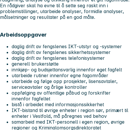
En rådgiver skal ha evne til å sette seg raskt inn i
problemstillinger, utarbeide analyser, formidle analyser,
målsetninger og resultater på en god måte.
Arbeidsoppgaver
daglig drift av fengslenes IKT-utstyr og -systemer
daglig drift av fengslenes sikkerhetssystemer
daglig drift av fengslenes telefonisystemer
generell brukerstøtte
innkjøp- og budsjettansvarlig innenfor eget fagfelt
utarbeide rutiner innenfor egne fagområder
utarbeide og følge opp prosjekter, lisensavtaler,
serviceavtaler og årlige kontroller
oppfølging av offentlige påbud og forskrifter
innenfor fagfeltet
bistå i arbeidet med informasjonssikkerhet
IKT-bistand til øvrige enheter i region sør, primært til
enheter i Vestfold, må påregnes ved behov
samarbeid med IKT-personell i egen region, øvrige
regioner og Kriminalomsorgsdirektoratet