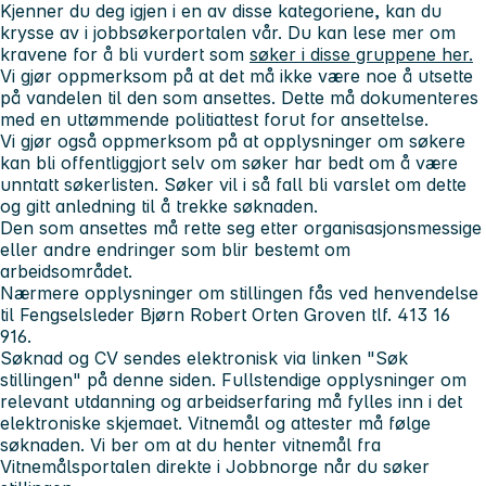
Kjenner du deg igjen i en av disse kategoriene, kan du
krysse av i jobbsøkerportalen vår. Du kan lese mer om
kravene for å bli vurdert som
søker i disse gruppene her.
Vi gjør oppmerksom på at det må ikke være noe å utsette
på vandelen til den som ansettes. Dette må dokumenteres
med en uttømmende politiattest forut for ansettelse.
Vi gjør også oppmerksom på at opplysninger om søkere
kan bli offentliggjort selv om søker har bedt om å være
unntatt søkerlisten. Søker vil i så fall bli varslet om dette
og gitt anledning til å trekke søknaden.
Den som ansettes må rette seg etter organisasjonsmessige
eller andre endringer som blir bestemt om
arbeidsområdet.
Nærmere opplysninger om stillingen fås ved henvendelse
til
Fengselsleder Bjørn Robert Orten Groven tlf. 413 16
916.
Søknad og CV sendes elektronisk via linken "Søk
stillingen" på denne siden. Fullstendige opplysninger om
relevant utdanning og arbeidserfaring må fylles inn i det
elektroniske skjemaet. Vitnemål og attester må følge
søknaden. Vi ber om at du henter vitnemål fra
Vitnemålsportalen direkte i Jobbnorge når du søker