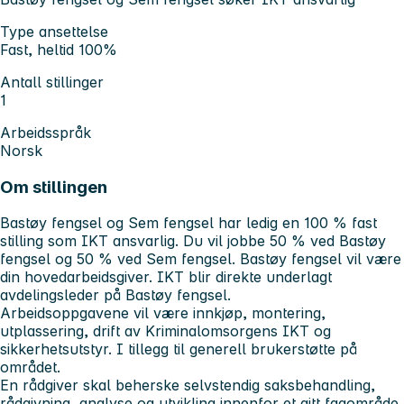
Type ansettelse
Fast, heltid 100%
Antall stillinger
1
Arbeidsspråk
Norsk
Om stillingen
Bastøy fengsel og Sem fengsel har ledig en 100 % fast
stilling som IKT ansvarlig. Du vil jobbe 50 % ved Bastøy
fengsel og 50 % ved Sem fengsel. Bastøy fengsel vil være
din hovedarbeidsgiver. IKT blir direkte underlagt
avdelingsleder på Bastøy fengsel.
Arbeidsoppgavene vil være innkjøp, montering,
utplassering, drift av Kriminalomsorgens IKT og
sikkerhetsutstyr. I tillegg til generell brukerstøtte på
området.
En rådgiver skal beherske selvstendig saksbehandling,
rådgivning, analyse og utvikling innenfor et gitt fagområde.