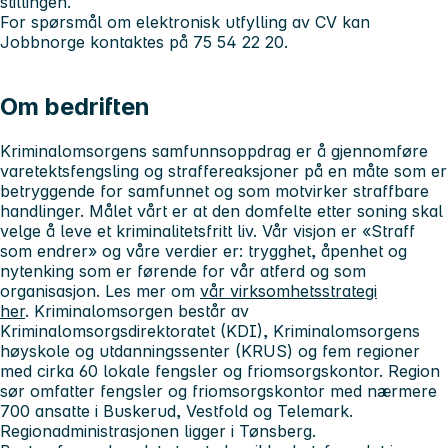
stillingen.
For spørsmål om elektronisk utfylling av CV kan
Jobbnorge kontaktes på 75 54 22 20.
Om bedriften
Kriminalomsorgens samfunnsoppdrag er å gjennomføre
varetektsfengsling og straffereaksjoner på en måte som er
betryggende for samfunnet og som motvirker straffbare
handlinger. Målet vårt er at den domfelte etter soning skal
velge å leve et kriminalitetsfritt liv. Vår visjon er «Straff
som endrer» og våre verdier er: trygghet, åpenhet og
nytenking som er førende for vår atferd og som
organisasjon. Les mer om
vår virksomhetsstrategi
her
. Kriminalomsorgen består av
Kriminalomsorgsdirektoratet (KDI), Kriminalomsorgens
høyskole og utdanningssenter (KRUS) og fem regioner
med cirka 60 lokale fengsler og friomsorgskontor. Region
sør omfatter fengsler og friomsorgskontor med nærmere
700 ansatte i Buskerud, Vestfold og Telemark.
Regionadministrasjonen ligger i Tønsberg.