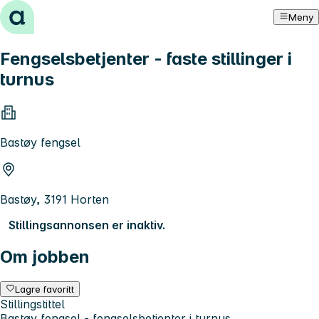
Hopp til innhold
Meny
Fengselsbetjenter - faste stillinger i
turnus
Bastøy fengsel
Bastøy, 3191 Horten
Stillingsannonsen er inaktiv.
Om jobben
Lagre favoritt
Stillingstittel
Bastøy fengsel - fengselsbetjenter i turnus