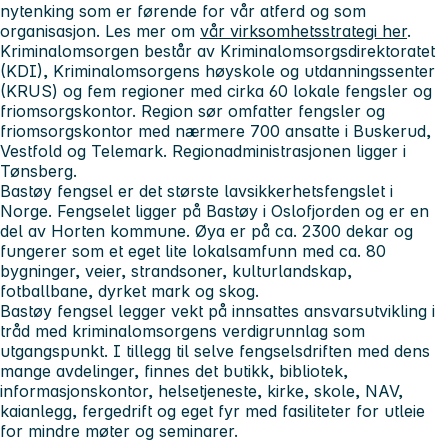
nytenking som er førende for vår atferd og som
organisasjon. Les mer om
vår virksomhetsstrategi her
.
Kriminalomsorgen består av Kriminalomsorgsdirektoratet
(KDI), Kriminalomsorgens høyskole og utdanningssenter
(KRUS) og fem regioner med cirka 60 lokale fengsler og
friomsorgskontor. Region sør omfatter fengsler og
friomsorgskontor med nærmere 700 ansatte i Buskerud,
Vestfold og Telemark. Regionadministrasjonen ligger i
Tønsberg.
Bastøy fengsel er det største lavsikkerhetsfengslet i
Norge. Fengselet ligger på Bastøy i Oslofjorden og er en
del av Horten kommune. Øya er på ca. 2300 dekar og
fungerer som et eget lite lokalsamfunn med ca. 80
bygninger, veier, strandsoner, kulturlandskap,
fotballbane, dyrket mark og skog.
Bastøy fengsel legger vekt på innsattes ansvarsutvikling i
tråd med kriminalomsorgens verdigrunnlag som
utgangspunkt. I tillegg til selve fengselsdriften med dens
mange avdelinger, finnes det butikk, bibliotek,
informasjonskontor, helsetjeneste, kirke, skole, NAV,
kaianlegg, fergedrift og eget fyr med fasiliteter for utleie
for mindre møter og seminarer.