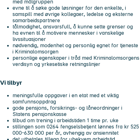
med målgruppen
evne til å søke gode løsninger for den enkelte, i
samspill med øvrige kollegaer, ledelse og eksterne
samarbeidspartnere
tålmodighet, ansvarsfull, å kunne sette grenser og
ha evnen til å motivere mennesker i vanskelige
livssituasjoner
nødvendig, modenhet og personlig egnet for tjeneste
i Kriminalomsorgen
personlige egenskaper i tråd med Kriminalomsorgens
verdisyn og yrkesetiske retningslinjer
Vi tilbyr
meningsfulle oppgaver i en etat med et viktig
samfunnsoppdrag
gode pensjons, forsikrings- og låneordninger i
Statens pensjonskasse
tilbud om trening i arbeidstiden 1 time pr. uke
stillingen som 0264 fengselsbetjent lønnes fra kr 525
000-630 000 per år, avhengig av ansiennitet
det utbetales tillegg for ubekvem arbeidstid