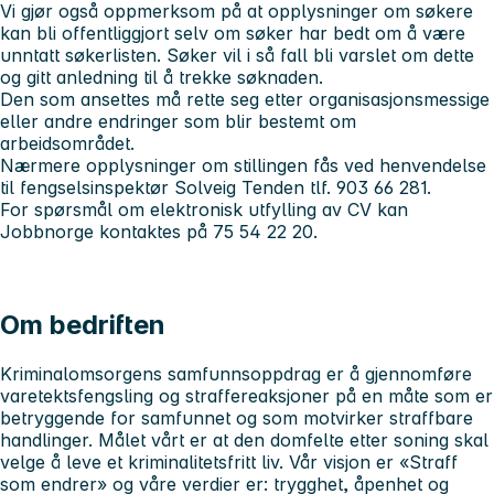
Vi gjør også oppmerksom på at opplysninger om søkere
kan bli offentliggjort selv om søker har bedt om å være
unntatt søkerlisten. Søker vil i så fall bli varslet om dette
og gitt anledning til å trekke søknaden.
Den som ansettes må rette seg etter organisasjonsmessige
eller andre endringer som blir bestemt om
arbeidsområdet.
Nærmere opplysninger om stillingen fås ved henvendelse
til
fengselsinspektør Solveig Tenden tlf. 903 66 281.
For spørsmål om elektronisk utfylling av CV kan
Jobbnorge kontaktes på 75 54 22 20.
Om bedriften
Kriminalomsorgens samfunnsoppdrag er å gjennomføre
varetektsfengsling og straffereaksjoner på en måte som er
betryggende for samfunnet og som motvirker straffbare
handlinger. Målet vårt er at den domfelte etter soning skal
velge å leve et kriminalitetsfritt liv. Vår visjon er «Straff
som endrer» og våre verdier er: trygghet, åpenhet og