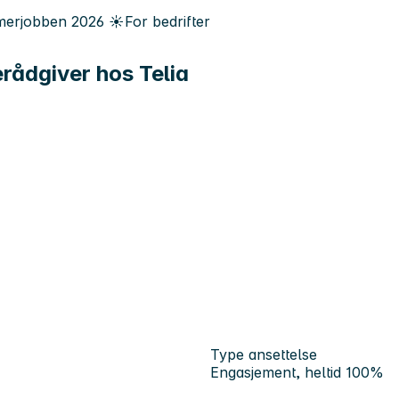
erjobben
2026
☀️
For bedrifter
rådgiver hos Telia
Type ansettelse
Engasjement, heltid 100%