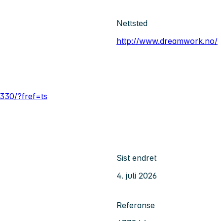
Nettsted
http://www.dreamwork.no/
30/?fref=ts
Sist endret
4. juli 2026
Referanse