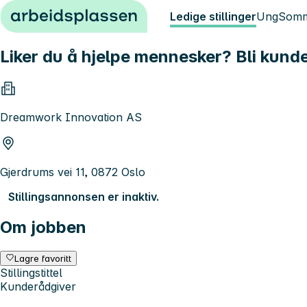
Hopp til innhold
Ledige stillinger
Ung
Somm
Liker du å hjelpe mennesker? Bli kunde
Dreamwork Innovation AS
Gjerdrums vei 11, 0872 Oslo
Stillingsannonsen er inaktiv.
Om jobben
Lagre favoritt
Stillingstittel
Kunderådgiver