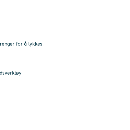
renger for å lykkes.
idsverktøy
r