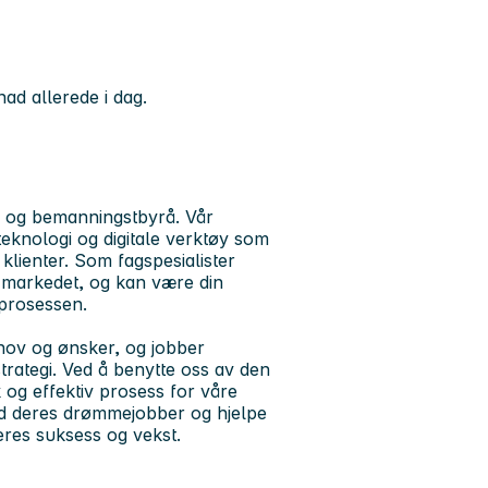
ad allerede i dag.
s- og bemanningstbyrå. Vår
teknologi og digitale verktøy som
 klienter. Som fagspesialister
 markedet, og kan være din
sprosessen.
ehov og ønsker, og jobber
trategi. Ved å benytte oss av den
 og effektiv prosess for våre
med deres drømmejobber og hjelpe
deres suksess og vekst.