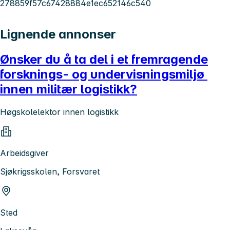
278859f57c67428884e1ec652146c540
Lignende annonser
Ønsker du å ta del i et fremragende
forsknings- og undervisningsmiljø
innen militær logistikk?
Høgskolelektor innen logistikk
Arbeidsgiver
Sjøkrigsskolen, Forsvaret
Sted