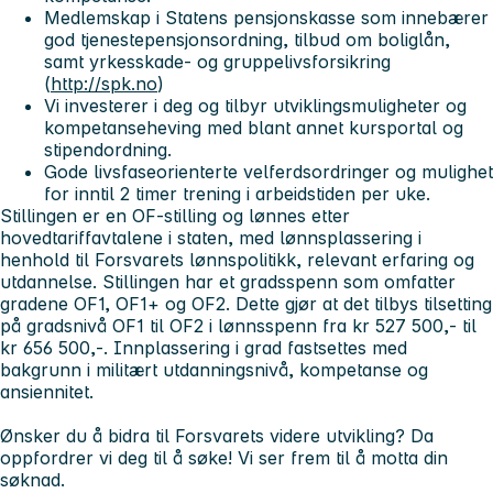
Medlemskap i Statens pensjonskasse som innebærer
god tjenestepensjonsordning, tilbud om boliglån,
samt yrkesskade- og gruppelivsforsikring
(
http://spk.no
)
Vi investerer i deg og tilbyr utviklingsmuligheter og
kompetanseheving med blant annet kursportal og
stipendordning.
Gode livsfaseorienterte velferdsordringer og mulighet
for inntil 2 timer trening i arbeidstiden per uke.
Stillingen er en OF-stilling og lønnes etter
hovedtariffavtalene i staten, med lønnsplassering i
henhold til Forsvarets lønnspolitikk, relevant erfaring og
utdannelse. Stillingen har et gradsspenn som omfatter
gradene OF1, OF1+ og OF2. Dette gjør at det tilbys tilsetting
på gradsnivå OF1 til OF2 i lønnsspenn fra kr 527 500,- til
kr 656 500,-. Innplassering i grad fastsettes med
bakgrunn i militært utdanningsnivå, kompetanse og
ansiennitet.
Ønsker du å bidra til Forsvarets videre utvikling? Da
oppfordrer vi deg til å søke! Vi ser frem til å motta din
søknad.