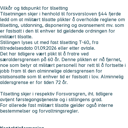
Vilkår og tidspunkt for tilsetting
Tilsetningen skjer i henhold til forsvarsloven §44 fjerde
ledd om at militært tilsatte plikter å overholde reglene om
tilsetting, utdanning, disponering og avansement mv. som
er fastsatt i den til enhver tid gjeldende ordningen for
militært tilsatte.
Stillingen lyses ut med fast tilsetting T-60, fra
tiltredelsesdato 01.09.2026 eller etter avtale.
Det har tidligere vært plikt til å fratre ved
særaldersgrensen på 60 år. Denne plikten er nå fjernet,
noe som betyr at militært personell har rett til å fortsette i
jobb fram til den alminnelige aldersgrensen for
statsansatte som til enhver tid er fastsatt i lov. Alminnelig
aldersgrense er for tiden 72 år.
Tilsetting skjer i respektiv Forsvarsgren, iht. tidligere
avtjent førstegangstjeneste og i stillingens grad.
For allerede fast militært tilsatte gjelder også interne
bestemmelser og forvaltningsregler.