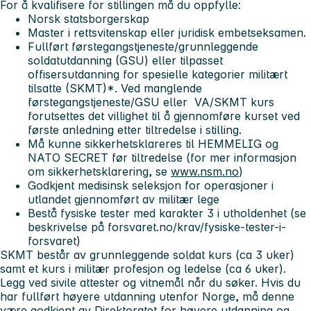
For å kvalifisere for stillingen må du oppfylle:
Norsk statsborgerskap
Master i rettsvitenskap eller juridisk embetseksamen.
Fullført førstegangstjeneste/grunnleggende
soldatutdanning (GSU) eller tilpasset
offisersutdanning for spesielle kategorier militært
tilsatte (SKMT)*. Ved manglende
førstegangstjeneste/GSU eller VA/SKMT kurs
forutsettes det villighet til å gjennomføre kurset ved
første anledning etter tiltredelse i stilling.
Må kunne sikkerhetsklareres til HEMMELIG og
NATO SECRET før tiltredelse (for mer informasjon
om sikkerhetsklarering, se
www.nsm.no
)
Godkjent medisinsk seleksjon for operasjoner i
utlandet gjennomført av militær lege
Bestå fysiske tester med karakter 3 i utholdenhet (se
beskrivelse på forsvaret.no/krav/fysiske-tester-i-
forsvaret)
SKMT består av grunnleggende soldat kurs (ca 3 uker)
samt et kurs i militær profesjon og ledelse (ca 6 uker).
Legg ved sivile attester og vitnemål når du søker. Hvis du
har fullført høyere utdanning utenfor Norge, må denne
være godkjent av Direktoratet for høyere utdanning og