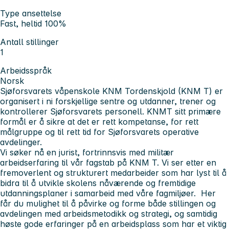
Type ansettelse
Fast, heltid 100%
Antall stillinger
1
Arbeidsspråk
Norsk
Sjøforsvarets våpenskole KNM Tordenskjold (KNM T) er
organisert i ni forskjellige sentre og utdanner, trener og
kontrollerer Sjøforsvarets personell. KNMT sitt primære
formål er å sikre at det er rett kompetanse, for rett
målgruppe og til rett tid for Sjøforsvarets operative
avdelinger.
Vi søker nå en jurist, fortrinnsvis med militær
arbeidserfaring til vår fagstab på KNM T. Vi ser etter en
fremoverlent og strukturert medarbeider som har lyst til å
bidra til å utvikle skolens nåværende og fremtidige
utdanningsplaner i samarbeid med våre fagmiljøer. Her
får du mulighet til å påvirke og forme både stillingen og
avdelingen med arbeidsmetodikk og strategi, og samtidig
høste gode erfaringer på en arbeidsplass som har et viktig