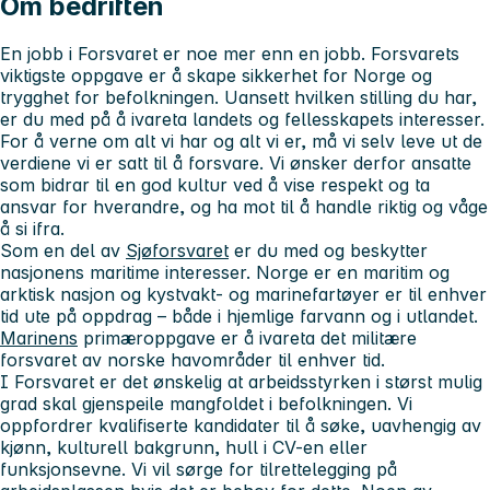
Om bedriften
En jobb i Forsvaret er noe mer enn en jobb. Forsvarets
viktigste oppgave er å skape sikkerhet for Norge og
trygghet for befolkningen. Uansett hvilken stilling du har,
er du med på å ivareta landets og fellesskapets interesser.
For å verne om alt vi har og alt vi er, må vi selv leve ut de
verdiene vi er satt til å forsvare. Vi ønsker derfor ansatte
som bidrar til en god kultur ved å vise respekt og ta
ansvar for hverandre, og ha mot til å handle riktig og våge
å si ifra.
Som en del av
Sjøforsvaret
er du med og beskytter
nasjonens maritime interesser. Norge er en maritim og
arktisk nasjon og kystvakt- og marinefartøyer er til enhver
tid ute på oppdrag – både i hjemlige farvann og i utlandet.
Marinen
s
primæroppgave er å ivareta det militære
forsvaret av norske havområder til enhver tid.
I Forsvaret er det ønskelig at arbeidsstyrken i størst mulig
grad skal gjenspeile mangfoldet i befolkningen. Vi
oppfordrer kvalifiserte kandidater til å søke, uavhengig av
kjønn, kulturell bakgrunn, hull i CV-en eller
funksjonsevne. Vi vil sørge for tilrettelegging på