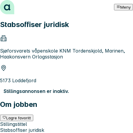
Hopp til innhold
Meny
Stabsoffiser juridisk
Sjøforsvarets våpenskole KNM Tordenskjold, Marinen,
Haakonsvern Orlogsstasjon
5173 Loddefjord
Stillingsannonsen er inaktiv.
Om jobben
Lagre favoritt
Stillingstittel
Stabsoffiser juridisk