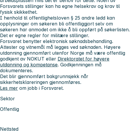
arbeidsplassen hvis det er behov for dette. Noen av
Forsvarets stillinger kan ha egne helsekrav og krav til
fysisk skikkethet.
I henhold til offentlighetsloven § 25 andre ledd kan
opplysninger om søkeren bli offentliggjort selv om
søkeren har anmodet om ikke å bli oppført på søkerlisten.
Det er egne regler for militære stillinger.
Forsvaret benytter elektronisk søknadsbehandling.
Attester og vitnemål må legges ved søknaden. Høyere
utdanning gjennomført utenfor Norge må være offentlig
godkjent av NOKUT eller
Direktoratet for høyere
utdanning og kompetanse
. Godkjenningen må
dokumenteres.
Det blir gjennomført bakgrunnsjekk når
sikkerhetsklareringen gjennomføres.
Les mer
om jobb i Forsvaret.
Sektor
Offentlig
Nettsted