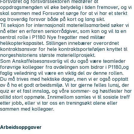
Forsvaret og forsvarssektoren medfører at
oppdragsmengden vil øke betydelig i tiden fremover, og vi
skal sammen med Forsvaret sørge for at vi har et sterkt
og troverdig forsvar både på kort og lang sikt.
Til seksjon for internasjonalt materiellsamarbeid søker vi
nå etter en erfaren seniorrådgiver, som kan og vil ta en
sentral rolle i P1180 Nye fregatter med militær
helikopterkapasitet. Stillingen innebærer overordnet
kontraktsansvar for hele kontraktsporteføljen knyttet til
norgeshistoriens største materiellprosjekt.
Som Anskaffelsesansvarlig vil du også være teamleder
forøvrige kollegaer fra avdelingen som bidrar i P1180,og
faglig veiledning vil være en viktig del av denne rollen.
Du må trives med hektiske dager, men vi er også opptatt
av å ha et godt arbeidsmiljø. Vi tar gjerne felles lunsj, der
quiz er et fast innslag, og våre sommer- og høstfester har
alltid stort oppmøte. Innimellom samles vi til sosiale treff
etter jobb, eller vi tar oss en treningsøkt alene eller
sammen med kollegaer.
Arbeidsoppgaver