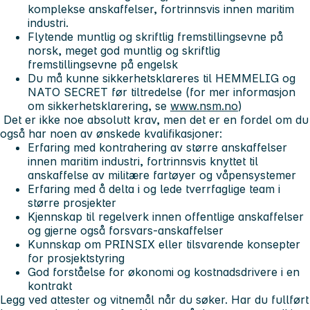
komplekse anskaffelser, fortrinnsvis innen maritim
industri.
Flytende muntlig og skriftlig fremstillingsevne på
norsk, meget god muntlig og skriftlig
fremstillingsevne på engelsk
Du må kunne sikkerhetsklareres til
HEMMELIG
og
NATO SECRET
før tiltredelse (for mer informasjon
om sikkerhetsklarering, se
www.nsm.no
)
Det er ikke noe absolutt krav, men det er en fordel om du
også har noen av ønskede kvalifikasjoner:
Erfaring med kontrahering av større anskaffelser
innen maritim industri, fortrinnsvis knyttet til
anskaffelse av militære fartøyer og våpensystemer
Erfaring med å delta i og lede tverrfaglige team i
større prosjekter
Kjennskap til regelverk innen offentlige anskaffelser
og gjerne også forsvars-anskaffelser
Kunnskap om PRINSIX eller tilsvarende konsepter
for prosjektstyring
God forståelse for økonomi og kostnadsdrivere i en
kontrakt
Legg ved attester og vitnemål når du søker. Har du fullført