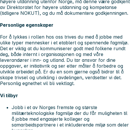
høyere utdanning utenfor Norge, må denne være godkjent
av Direktoratet for høyere utdanning og kompetanse
(tidligere NOKUT), og du må dokumentere godkjenningen.
Personlige egenskaper
For å lykkes i rollen hos oss trives du med å jobbe med
ulike typer mennesker i et etablert og spennende fagmiljø.
Det er viktig at du
kommuniserer godt
med folkene rundt
deg, både internt i organisasjonen og med våre
leverandører i inn- og utland. Du
tar ansvar
for dine
oppgaver, er
initiativrik
og ser etter måter å
forbedre
og
utvikle
arbeidet på. Er du en som gjerne også bidrar til å
skape trivsel og utvikling i avdelingen, verdsetter vi det.
Personlig egnethet vil bli vektlagt.
Vi tilbyr
Jobb i et av Norges fremste og største
militærteknologiske fagmiljø der du får muligheten til
å jobbe med engasjerte kolleger og
samarbeidspartnere i et inkluderende miljø som deler