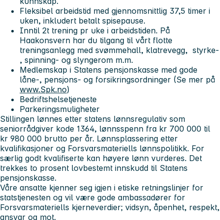
kunnskap.
Fleksibel arbeidstid med gjennomsnittlig 37,5 timer i
uken, inkludert betalt spisepause.
Inntil 2t trening pr uke i arbeidstiden. På
Haakonsvern har du tilgang til vårt flotte
treningsanlegg med svømmehall, klatrevegg, styrke-
, spinning- og slyngerom m.m.
Medlemskap i Statens pensjonskasse med gode
låne-, pensjons- og forsikringsordninger (Se mer på
www.Spk.no
)
Bedriftshelsetjeneste
Parkeringsmuligheter
Stillingen lønnes etter statens lønnsregulativ som
seniorrådgiver kode 1364, lønnsspenn fra kr 700 000 til
kr 980 000 brutto per år. Lønnsplassering etter
kvalifikasjoner og Forsvarsmateriells lønnspolitikk. For
særlig godt kvalifiserte kan høyere lønn vurderes. Det
trekkes to prosent lovbestemt innskudd til Statens
pensjonskasse.
Våre ansatte kjenner seg igjen i etiske retningslinjer for
statstjenesten og vil være gode ambassadører for
Forsvarsmateriells kjerneverdier;
vidsyn, åpenhet, respekt,
ansvar og mot.