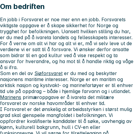
Om bedriften
En jobb i Forsvaret er noe mer enn en jobb. Forsvarets
viktigste oppgave er å skape sikkerhet for Norge og
trygghet for befolkningen. Uansett hvilken stilling du har,
er du med på å ivareta landets og fellesskapets interesser.
For å verne om alt vi har og alt vi er, må vi selv leve ut de
verdiene vi er satt til å forsvare. Vi ønsker derfor ansatte
som bidrar til en god kultur ved å vise respekt og ta
ansvar for hverandre, og ha mot til å handle riktig og våge
å si ifra.
Som en del av
Sjøforsvaret
er du med og beskytter
nasjonens maritime interesser. Norge er en maritim og
arktisk nasjon og kystvakt- og marinefartøyer er til enhver
tid ute på oppdrag – både i hjemlige farvann og i utlandet.
Marinen
s
primæroppgave er å ivareta det militære
forsvaret av norske havområder til enhver tid.
I Forsvaret er det ønskelig at arbeidsstyrken i størst mulig
grad skal gjenspeile mangfoldet i befolkningen. Vi
oppfordrer kvalifiserte kandidater til å søke, uavhengig av
kjønn, kulturell bakgrunn, hull i CV-en eller
funksjonsevne. Vi vil sørge for tilrettelegging på