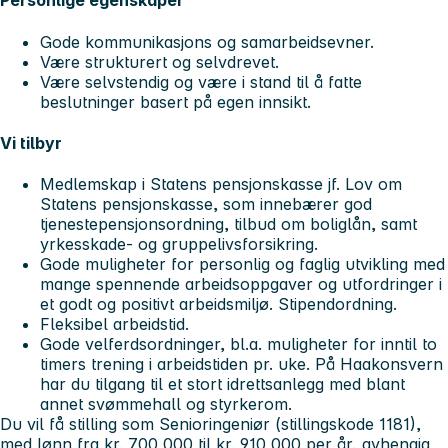
Personlige egenskaper
Gode kommunikasjons og samarbeidsevner.
Være strukturert og selvdrevet.
Være selvstendig og være i stand til å fatte
beslutninger basert på egen innsikt.
Vi tilbyr
Medlemskap i Statens pensjonskasse jf. Lov om
Statens pensjonskasse, som innebærer god
tjenestepensjonsordning, tilbud om boliglån, samt
yrkesskade- og gruppelivsforsikring.
Gode muligheter for personlig og faglig utvikling med
mange spennende arbeidsoppgaver og utfordringer i
et godt og positivt arbeidsmiljø. Stipendordning.
Fleksibel arbeidstid.
Gode velferdsordninger, bl.a. muligheter for inntil to
timers trening i arbeidstiden pr. uke. På Haakonsvern
har du tilgang til et stort idrettsanlegg med blant
annet svømmehall og styrkerom.
Du vil få stilling som Senioringeniør (stillingskode 1181),
med lønn fra kr. 700 000 til kr. 910 000 per år, avhengig