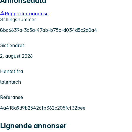
Annonsedata
Rapporter annonse
Stillingsnummer
8bd6639a-3c5a-47ab-b75c-d034d5c2d0a4
Sist endret
2. august 2026
Hentet fra
talentech
Referanse
4a418a9d9b2542c1b362c205fcf32bee
Lignende annonser