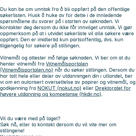
Du kan be om unntak fra å bli oppført på den offentlige
søkerlisten. Husk å huke av for dette i de innledende
spørsmålene du svarer på i starten av søknaden. Vi
kontakter deg dersom du ikke får innvilget unntak. Vi gjør
oppmerksom på at i utvidet søkerliste vil alle søkere være
oppført. Den er imidlertid kun partsoffentlig, dvs. kun
tilgjengelig for søkere på stillingen.
Vitnemål og attester må følge søknaden. Vi ber om at du
henter vitnemål fra
Vitnemålsportalen
(Vitnemålsportalen.no)
når du søker stillingen. Dersom du
har tatt hele eller deler av utdanningen din i utlandet, ber
vi om en autorisert oversettelse av papirer og vitnemål, og
godkjenning fra
NOKUT (nokut.no)
eller
Direktoratet for
høyere utdanning og kompetanse (hkdir.no)
.
Vil du være med på laget?
Søk nå, eller ta kontakt dersom du vil vite mer om
stillingene!