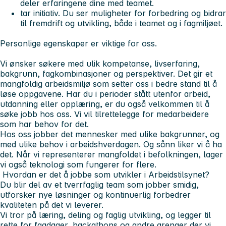
deler erfaringene dine med teamet.
tar initiativ. Du ser muligheter for forbedring og bidrar
til fremdrift og utvikling, både i teamet og i fagmiljøet.
Personlige egenskaper er viktige for oss.
Vi ønsker søkere med ulik kompetanse, livserfaring,
bakgrunn, fagkombinasjoner og perspektiver. Det gir et
mangfoldig arbeidsmiljø som setter oss i bedre stand til å
løse oppgavene. Har du i perioder stått utenfor arbeid,
utdanning eller opplæring, er du også velkommen til å
søke jobb hos oss. Vi vil tilrettelegge for medarbeidere
som har behov for det.
Hos oss jobber det mennesker med ulike bakgrunner, og
med ulike behov i arbeidshverdagen. Og sånn liker vi å ha
det. Når vi representerer mangfoldet i befolkningen, lager
vi også teknologi som fungerer for flere.
Hvordan er det å jobbe som utvikler i Arbeidstilsynet?
Du blir del av et tverrfaglig team som jobber smidig,
utforsker nye løsninger og kontinuerlig forbedrer
kvaliteten på det vi leverer.
Vi tror på læring, deling og faglig utvikling, og legger til
rette for fagdager, hackathons og andre arenaer der vi