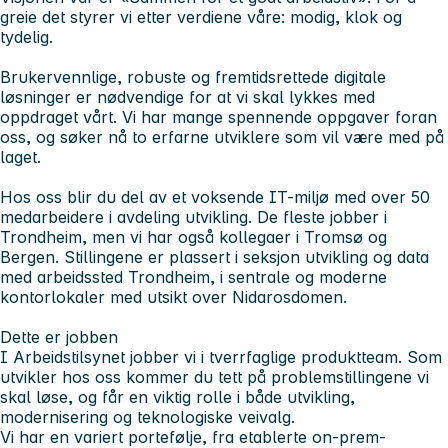
greie det styrer vi etter verdiene våre: modig, klok og
tydelig.
Brukervennlige, robuste og fremtidsrettede digitale
løsninger er nødvendige for at vi skal lykkes med
oppdraget vårt. Vi har mange spennende oppgaver foran
oss, og søker nå to erfarne utviklere som vil være med på
laget.
Hos oss blir du del av et voksende IT-miljø med over 50
medarbeidere i avdeling utvikling. De fleste jobber i
Trondheim, men vi har også kollegaer i Tromsø og
Bergen. Stillingene er plassert i seksjon utvikling og data
med arbeidssted Trondheim, i sentrale og moderne
kontorlokaler med utsikt over Nidarosdomen.
Dette er jobben
I Arbeidstilsynet jobber vi i tverrfaglige produktteam. Som
utvikler hos oss kommer du tett på problemstillingene vi
skal løse, og får en viktig rolle i både utvikling,
modernisering og teknologiske veivalg.
Vi har en variert portefølje, fra etablerte on-prem-