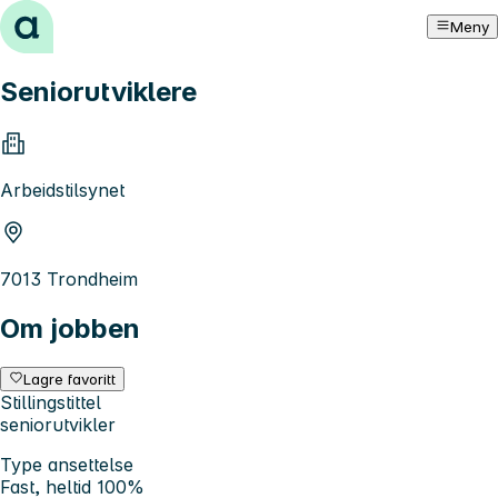
Hopp til innhold
Meny
Seniorutviklere
Arbeidstilsynet
7013 Trondheim
Om jobben
Lagre favoritt
Stillingstittel
seniorutvikler
Type ansettelse
Fast, heltid 100%