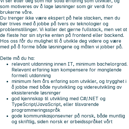
Vi ser etter deg som har solid erfaring som utvikler, og
som motiveres av å lage løsninger som gir verdi for
brukerne våre.
Du trenger ikke være ekspert på hele stacken, men du
bør trives med å jobbe på tvers av teknologier og
problemstillinger. Vi kaller det gjerne fullstack, men vet at
de fleste har sin styrke enten på frontend eller backend.
Hos oss får du mulighet til å utvikle deg videre og være
med på å forme både løsningene og måten vi jobber på.
Dette må du ha:
relevant utdanning innen IT, minimum bachelorgrad.
Relevant erfaring kan kompensere for manglende
formell utdanning
minimum fem års erfaring som utvikler, og trygghet i
å jobbe med både nyutvikling og videreutvikling av
eksisterende løsninger
god kjennskap til utvikling med C#/.NET og
TypeScript/JavaScript, eller tilsvarende
programmeringsspråk
gode kommunikasjonsevner på norsk, både muntlig
og skriftlig, siden norsk er arbeidsspråket vårt