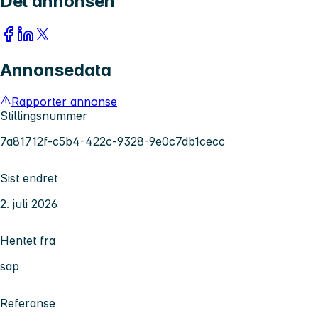
Del annonsen
Annonsedata
Rapporter annonse
Stillingsnummer
7a81712f-c5b4-422c-9328-9e0c7db1cecc
Sist endret
2. juli 2026
Hentet fra
sap
Referanse