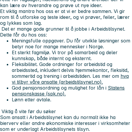
kan lære av hverandre og prøve ut nye ideer.
Et viktig mantra hos oss er at vi er bedre sammen. Vi gir
rom til å utforske og teste ideer, og vi prøver, feiler, lærer
og lykkes som lag.
Det er mange gode grunner til å jobbe i Arbeidstilsynet.
Dette får du hos oss:
Meningsfulle oppgaver. Du får utvikle løsninger som
betyr noe for mange mennesker i Norge.
Et sterkt fagmiljø. Vi tror på samarbeid og deler
kunnskap, både internt og eksternt.
Fleksibilitet. Gode ordninger for arbeidstid og
arbeidssted, inkludert delvis hjemmekontor, fleksitid,
sommertid og trening i arbeidstiden. Les mer om
hva
vi tilbyr våre ansatte (arbeidstilsynet.no).
God pensjonsordning og mulighet for lån i
Statens
pensjonskasse (spk.no).
Lønn etter avtale.
Viktig å vite før du søker
Som ansatt i Arbeidstilsynet kan du normalt ikke ha
bierverv eller andre økonomiske interesser i virksomheter
som er underlagt Arbeidstilsynets tilsyn.