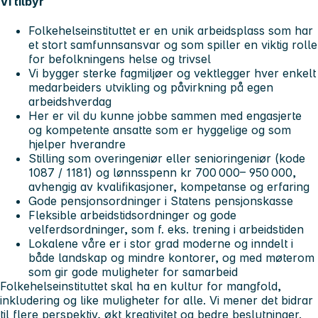
Vi tilbyr
Folkehelseinstituttet er en unik arbeidsplass som har
et stort samfunnsansvar og som spiller en viktig rolle
for befolkningens helse og trivsel
Vi bygger sterke fagmiljøer og vektlegger hver enkelt
medarbeiders utvikling og påvirkning på egen
arbeidshverdag
Her er vil du kunne jobbe sammen med engasjerte
og kompetente ansatte som er hyggelige og som
hjelper hverandre
Stilling som overingeniør eller senioringeniør (kode
1087 / 1181) og lønnsspenn kr 700 000– 950 000,
avhengig av kvalifikasjoner, kompetanse og erfaring
Gode pensjonsordninger i Statens pensjonskasse
Fleksible arbeidstidsordninger og gode
velferdsordninger, som f. eks. trening i arbeidstiden
Lokalene våre er i stor grad moderne og inndelt i
både landskap og mindre kontorer, og med møterom
som gir gode muligheter for samarbeid
Folkehelseinstituttet skal ha en kultur for mangfold,
inkludering og like muligheter for alle. Vi mener det bidrar
til flere perspektiv, økt kreativitet og bedre beslutninger.