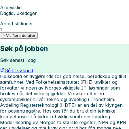
Arbeidstid
Dagtid, ukedager
Antall stillinger
1
Vis flere detaljer
Søk på jobben
Søk senest i dag
Gå til søknad
Helsedata er avgjørende for god helse, beredskap og tillit i
samfunnet. Ved Folkehelseinstituttet (FHI) utvikler og
forvalter vi noen av Norges viktigste IT‑løsninger som
brukes når det virkelig gjelder. Vi søker etter en
systemutvikler til vår teknologi avdeling i Trondheim.
Avdeling Registerteknologi (HDTE) er en del av klyngen
for pasientregistre. Hos oss får du brukt din tekniske
kompetanse til å bidra i et viktig samfunnsoppdrag.
Modernisering av Norges to største register, NPR og KPR
der utvidelser og nye krav gjør at vi har fått mange nye