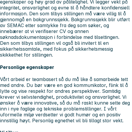
egenskaper og høy grad av pålitelighet. Vi legger vekt på
integritet, ansvarlighet og evne til å håndtere konfidensiell
informasjon. Den som tilbys stillingen må være villig til å
gjennomgå en bakgrunnssjekk. Bakgrunnssjekk blir utført
av SEMAC etter samtykke fra deg som søker, og
innebærer at vi verifiserer CV og annen
søknadsdokumentasjon i forbindelse med tilsettingen.
Den som tilbys stillingen vil også bli invitert til en
sikkerhetssamtale, med fokus på sikkerhetsmessig
skikkethet for stillingen.
Personlige egenskaper
Vårt arbeid er teambasert så du må like å samarbeide tett
med andre. Du bør være en god kommunikator, flink til å
lytte og vise respekt for andres perspektiver. Samtidig
krever vi selvstendighet, produktivitet og ansvarlighet. Vi
ønsker å være innovative, så du må raskt kunne sette deg
inn i nye faglige og tekniske problemstillinger. I vårt
uformelle miljø verdsetter vi godt humør og en positiv
innstillig høyt. Personlig egnethet vil bli tillagt stor vekt.