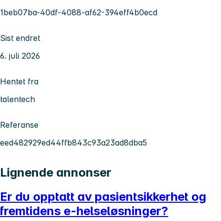
1beb07ba-40df-4088-af62-394eff4b0ecd
Sist endret
6. juli 2026
Hentet fra
talentech
Referanse
eed482929ed44ffb843c93a23ad8dba5
Lignende annonser
Er du opptatt av pasientsikkerhet og
fremtidens e-helseløsninger?