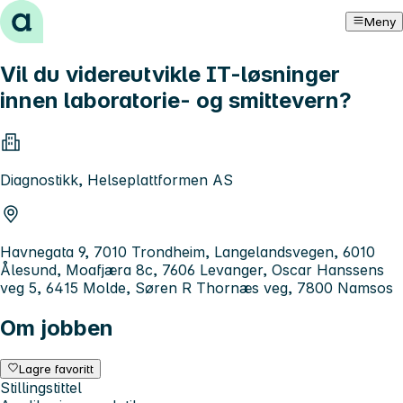
Hopp til innhold
Meny
Vil du videreutvikle IT-løsninger
innen laboratorie- og smittevern?
Diagnostikk, Helseplattformen AS
Havnegata 9, 7010 Trondheim, Langelandsvegen, 6010
Ålesund, Moafjæra 8c, 7606 Levanger, Oscar Hanssens
veg 5, 6415 Molde, Søren R Thornæs veg, 7800 Namsos
Om jobben
Lagre favoritt
Stillingstittel