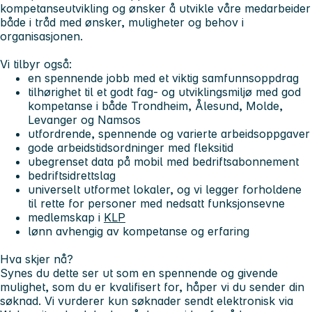
kompetanseutvikling og ønsker å utvikle våre medarbeider
både i tråd med ønsker, muligheter og behov i
organisasjonen.
Vi tilbyr også:
en spennende jobb med et viktig samfunnsoppdrag
tilhørighet til et godt fag- og utviklingsmiljø med god
kompetanse i både Trondheim, Ålesund, Molde,
Levanger og Namsos
utfordrende, spennende og varierte arbeidsoppgaver
gode arbeidstidsordninger med fleksitid
ubegrenset data på mobil med bedriftsabonnement
bedriftsidrettslag
universelt utformet lokaler, og vi legger forholdene
til rette for personer med nedsatt funksjonsevne
medlemskap i
KLP
lønn avhengig av kompetanse og erfaring
Hva skjer nå?
Synes du dette ser ut som en spennende og givende
mulighet, som du er kvalifisert for, håper vi du sender din
søknad. Vi vurderer kun søknader sendt elektronisk via