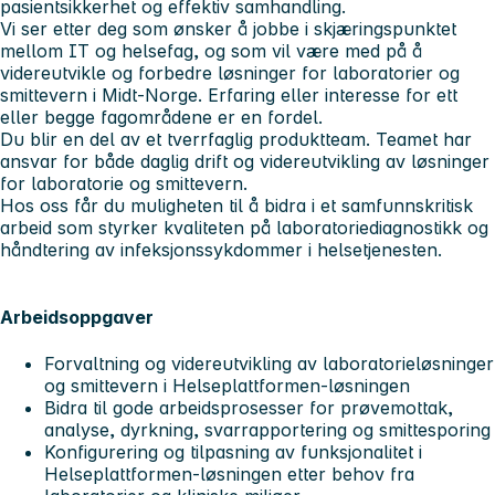
pasientsikkerhet og effektiv samhandling.
Vi ser etter deg som ønsker å jobbe i skjæringspunktet
mellom IT og helsefag, og som vil være med på å
videreutvikle og forbedre løsninger for laboratorier og
smittevern i Midt-Norge. Erfaring eller interesse for ett
eller begge fagområdene er en fordel.
Du blir en del av et tverrfaglig produktteam. Teamet har
ansvar for både daglig drift og videreutvikling av løsninger
for laboratorie og smittevern.
Hos oss får du muligheten til å bidra i et samfunnskritisk
arbeid som styrker kvaliteten på laboratoriediagnostikk og
håndtering av infeksjonssykdommer i helsetjenesten.
Arbeidsoppgaver
Forvaltning og videreutvikling av laboratorieløsninger
og smittevern i Helseplattformen-løsningen
Bidra til gode arbeidsprosesser for prøvemottak,
analyse, dyrkning, svarrapportering og smittesporing
Konfigurering og tilpasning av funksjonalitet i
Helseplattformen-løsningen etter behov fra