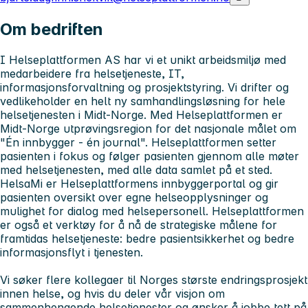
Om bedriften
I Helseplattformen AS har vi et unikt arbeidsmiljø med
medarbeidere fra helsetjeneste, IT,
informasjonsforvaltning og prosjektstyring. Vi drifter og
vedlikeholder en helt ny samhandlingsløsning for hele
helsetjenesten i Midt-Norge. Med Helseplattformen er
Midt-Norge utprøvingsregion for det nasjonale målet om
"Én innbygger - én journal". Helseplattformen setter
pasienten i fokus og følger pasienten gjennom alle møter
med helsetjenesten, med alle data samlet på et sted.
HelsaMi er Helseplattformens innbyggerportal og gir
pasienten oversikt over egne helseopplysninger og
mulighet for dialog med helsepersonell. Helseplattformen
er også et verktøy for å nå de strategiske målene for
framtidas helsetjeneste: bedre pasientsikkerhet og bedre
informasjonsflyt i tjenesten.
Vi søker flere kollegaer til Norges største endringsprosjekt
innen helse, og hvis du deler vår visjon om
sammenhengende helsetjenester og ønsker å jobbe tett på