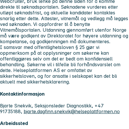
Webcruiter, bruk lenke på denne siden for å komme
direkte til søknadsportalen. Søknadene vurderes etter
utløpt søknadsfrist, og aktuelle kandidater kontaktes
snarlig etter dette. Attester, vitnemål og vedlegg må legges
ved søknaden. Vi oppfordrer til å benytte
Vitnemålsportalen. Utdanning gjennomført utenfor Norge
må være godkjent av Direktoratet for høyere utdanning og
kompetanse, og godkjenningen må dokumenteres.
I samsvar med offentlighetsloven § 25 gjør vi
oppmerksom på at opplysninger om søkerne kan
offentliggjøres selv om det er bedt om konfidensiell
behandling. Søkerne vil i tilfelle bli forhåndsvarslet om
dette. Helseplattformen AS er omfattet av
sikkerhetsloven, og for ansatte i selskapet kan det bli
aktuelt med sikkerhetsklarering.
Kontaktinformasjon
Bjarte Snekvik, Seksjonsleder Diagnostikk, +47
91735188,
bjarte.dagfinn.snekvik@helseplattformen.no
Arbeidssted