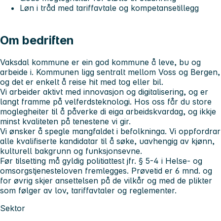
Løn i tråd med tariffavtale og kompetansetillegg
Om bedriften
Vaksdal kommune er ein god kommune å leve, bu og
arbeide i. Kommunen ligg sentralt mellom Voss og Bergen,
og det er enkelt å reise hit med tog eller bil.
Vi arbeider aktivt med innovasjon og digitalisering, og er
langt framme på velferdsteknologi. Hos oss får du store
moglegheiter til å påverke di eiga arbeidskvardag, og ikkje
minst kvaliteten på tenestene vi gir.
Vi ønsker å spegle mangfaldet i befolkninga. Vi oppfordrar
alle kvalifiserte kandidatar til å søke, uavhengig av kjønn,
kulturell bakgrunn og funksjonsevne.
Før tilsetting må gyldig politiattest jfr. § 5-4 i Helse- og
omsorgstjenesteloven fremlegges. Prøvetid er 6 mnd. og
for øvrig skjer ansettelsen på de vilkår og med de plikter
som følger av lov, tariffavtaler og reglementer.
Sektor