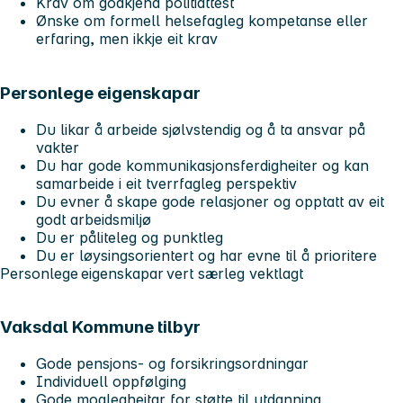
Krav om godkjend politiattest
Ønske om formell helsefagleg kompetanse eller
erfaring, men ikkje eit krav
Personlege eigenskapar
Du likar å arbeide sjølvstendig og å ta ansvar på
vakter
Du har gode kommunikasjonsferdigheiter og kan
samarbeide i eit tverrfagleg perspektiv
Du evner å skape gode relasjoner og opptatt av eit
godt arbeidsmiljø
Du er påliteleg og punktleg
Du er løysingsorientert og har evne til å prioritere
Personlege eigenskapar vert særleg vektlagt
Vaksdal Kommune tilbyr
Gode pensjons- og forsikringsordningar
Individuell oppfølging
Gode moglegheitar for støtte til utdanning