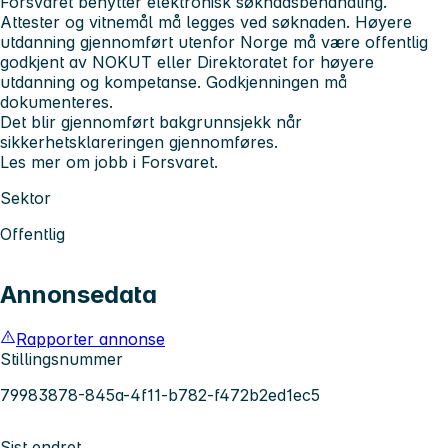
Forsvaret benytter elektronisk søknadsbehandling.
Attester og vitnemål må legges ved søknaden. Høyere
utdanning gjennomført utenfor Norge må være offentlig
godkjent av NOKUT eller Direktoratet for høyere
utdanning og kompetanse. Godkjenningen må
dokumenteres.
Det blir gjennomført bakgrunnsjekk når
sikkerhetsklareringen gjennomføres.
Les mer om jobb i Forsvaret.
Sektor
Offentlig
Annonsedata
Rapporter annonse
Stillingsnummer
79983878-845a-4f11-b782-f472b2ed1ec5
Sist endret