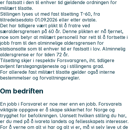
er fastsatt i den til enhver tid gjeldende ordningen for
militært tilsatte.
Stillingen lyses ut med fast tilsetting T-60, fra
tiltredelsesdato 01.09.2026 eller etter avtale.
Det har tidligere vært plikt til å fratre ved
særaldersgrensen på 60 år. Denne plikten er nå fjernet,
noe som betyr at militært personell har rett til å fortsette i
jobb fram til den alminnelige aldersgrensen for
statsansatte som til enhver tid er fastsatt i lov. Alminnelig
aldersgrense er for tiden 72 år.
Tilsetting skjer i respektiv Forsvarsgren, iht. tidligere
avtjent førstegangstjeneste og i stillingens grad.
For allerede fast militært tilsatte gjelder også interne
bestemmelser og forvaltningsregler.
Om bedriften
En jobb i Forsvaret er noe mer enn en jobb. Forsvarets
viktigste oppgave er å skape sikkerhet for Norge og
trygghet for befolkningen. Uansett hvilken stilling du har,
er du med på å ivareta landets og fellesskapets interesser.
For å verne om alt vi har og alt vi er, må vi selv leve ut de