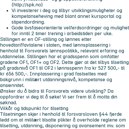
(http://spk.no)
Vi investerer i deg og tilbyr utviklingsmuligheter og
kompetanseheving med blant annet kursportal og
stipendordning.
Gode livsfaseorienterte velferdsordringer og mulighet
for inntil 2 timer trening i arbeidstiden per uke.
Stillingen er en OF-stilling og lønnes etter
hovedtariffavtalene i staten, med lønnsplassering i
henhold til Forsvarets lønnspolitikk, relevant erfaring og
utdannelse. Stillingen har et gradsspenn som omfatter
gradene OF1, OF1+ og OF2. Dette gjør at det tilbys tilsetting
på gradsnivå OF1 til OF2 i lønnsspenn fra kr 527 500,- til
kr 656 500,-. Innplassering i grad fastsettes med
bakgrunn i militært utdanningsnivå, kompetanse og
ansiennitet.
Ønsker du å bidra til Forsvarets videre utvikling? Da
oppfordrer vi deg til å søke! Vi ser frem til å motta din
søknad.
Vilkår og tidspunkt for tilsetting
Tilsetningen skjer i henhold til forsvarsloven §44 fjerde
ledd om at militært tilsatte plikter å overholde reglene om
tilsetting, utdanning, disponering og avansement mv. som