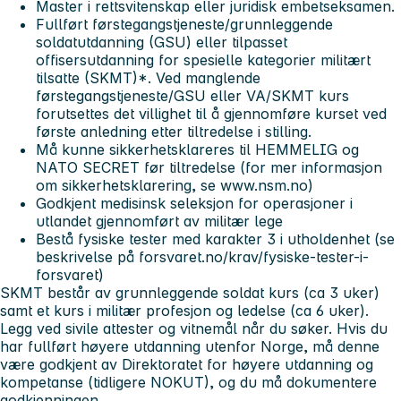
Master i rettsvitenskap eller juridisk embetseksamen.
Fullført førstegangstjeneste/grunnleggende
soldatutdanning (GSU) eller tilpasset
offisersutdanning for spesielle kategorier militært
tilsatte (SKMT)*. Ved manglende
førstegangstjeneste/GSU eller VA/SKMT kurs
forutsettes det villighet til å gjennomføre kurset ved
første anledning etter tiltredelse i stilling.
Må kunne sikkerhetsklareres til HEMMELIG og
NATO SECRET før tiltredelse (for mer informasjon
om sikkerhetsklarering, se www.nsm.no)
Godkjent medisinsk seleksjon for operasjoner i
utlandet gjennomført av militær lege
Bestå fysiske tester med karakter 3 i utholdenhet (se
beskrivelse på forsvaret.no/krav/fysiske-tester-i-
forsvaret)
SKMT består av grunnleggende soldat kurs (ca 3 uker)
samt et kurs i militær profesjon og ledelse (ca 6 uker).
Legg ved sivile attester og vitnemål når du søker. Hvis du
har fullført høyere utdanning utenfor Norge, må denne
være godkjent av Direktoratet for høyere utdanning og
kompetanse (tidligere NOKUT), og du må dokumentere
godkjenningen.