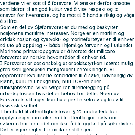
verdiene vi er satt til å forsvare. Vi ønsker derfor ansatte
som bidrar til en god kultur ved å vise respekt og ta
ansvar for hverandre, og ha mot til å handle riktig og våge
å si ifra.
Som en del av Sjøforsvaret er du med og beskytter
nasjonens maritime interesser. Norge er en maritim og
arktisk nasjon og kystvakt- og marinefartøyer er til enhver
tid ute på oppdrag -- både i hjemlige farvann og i utlandet.
Marinens primæroppgave er å ivareta det militære
forsvaret av norske havområder til enhver tid.
I Forsvaret er det ønskelig at arbeidsstyrken i størst mulig
grad skal gjenspeile mangfoldet i befolkningen. Vi
oppfordrer kvalifiserte kandidater til å søke, uavhengig av
kjønn, kulturell bakgrunn, hull i CV-en eller
funksjonsevne. Vi vil sørge for tilrettelegging på
arbeidsplassen hvis det er behov for dette. Noen av
Forsvarets stillinger kan ha egne helsekrav og krav til
fysisk skikkethet.
I henhold til offentlighetsloven § 25 andre ledd kan
opplysninger om søkeren bli offentliggjort selv om
søkeren har anmodet om ikke å bli oppført på søkerlisten.
Det er egne regler for militære stillinger.