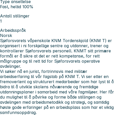
Type ansettelse
Fast, heltid 100%
Antall stillinger
1
Arbeidsspråk
Norsk
Sjøforsvarets våpenskole KNM Tordenskjold (KNM T) er
organisert i ni forskjellige sentre og utdanner, trener og
kontrollerer Sjøforsvarets personell. KNMT sitt primære
formål er å sikre at det er rett kompetanse, for rett
målgruppe og til rett tid for Sjøforsvarets operative
avdelinger.
Vi søker nå en jurist, fortrinnsvis med militær
arbeidserfaring til vår fagstab på KNM T. Vi ser etter en
fremoverlent og strukturert medarbeider som har lyst til å
bidra til å utvikle skolens nåværende og fremtidige
utdanningsplaner i samarbeid med våre fagmiljøer. Her får
du mulighet til å påvirke og forme både stillingen og
avdelingen med arbeidsmetodikk og strategi, og samtidig
høste gode erfaringer på en arbeidsplass som har et viktig
samfunnsoppdrag.