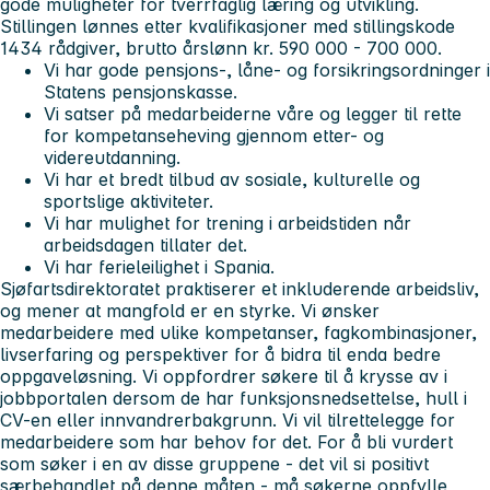
gode muligheter for tverrfaglig læring og utvikling.
Stillingen lønnes etter kvalifikasjoner med stillingskode
1434 rådgiver, brutto årslønn kr. 590 000 - 700 000.
Vi har gode pensjons-, låne- og forsikringsordninger i
Statens pensjonskasse.
Vi satser på medarbeiderne våre og legger til rette
for kompetanseheving gjennom etter- og
videreutdanning.
Vi har et bredt tilbud av sosiale, kulturelle og
sportslige aktiviteter.
Vi har mulighet for trening i arbeidstiden når
arbeidsdagen tillater det.
Vi har ferieleilighet i Spania.
Sjøfartsdirektoratet praktiserer et inkluderende arbeidsliv,
og mener at mangfold er en styrke. Vi ønsker
medarbeidere med ulike kompetanser, fagkombinasjoner,
livserfaring og perspektiver for å bidra til enda bedre
oppgaveløsning. Vi oppfordrer søkere til å krysse av i
jobbportalen dersom de har funksjonsnedsettelse, hull i
CV-en eller innvandrerbakgrunn. Vi vil tilrettelegge for
medarbeidere som har behov for det. For å bli vurdert
som søker i en av disse gruppene - det vil si positivt
særbehandlet på denne måten - må søkerne oppfylle