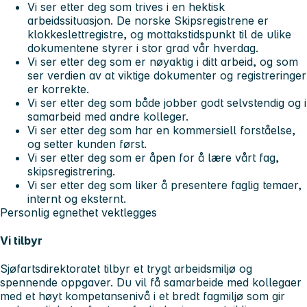
Vi ser etter deg som trives i en hektisk
arbeidssituasjon. De norske Skipsregistrene er
klokkeslettregistre, og mottakstidspunkt til de ulike
dokumentene styrer i stor grad vår hverdag.
Vi ser etter deg som er nøyaktig i ditt arbeid, og som
ser verdien av at viktige dokumenter og registreringer
er korrekte.
Vi ser etter deg som både jobber godt selvstendig og i
samarbeid med andre kolleger.
Vi ser etter deg som har en kommersiell forståelse,
og setter kunden først.
Vi ser etter deg som er åpen for å lære vårt fag,
skipsregistrering.
Vi ser etter deg som liker å presentere faglig temaer,
internt og eksternt.
Personlig egnethet vektlegges
Vi tilbyr
Sjøfartsdirektoratet tilbyr et trygt arbeidsmiljø og
spennende oppgaver. Du vil få samarbeide med kollegaer
med et høyt kompetansenivå i et bredt fagmiljø som gir