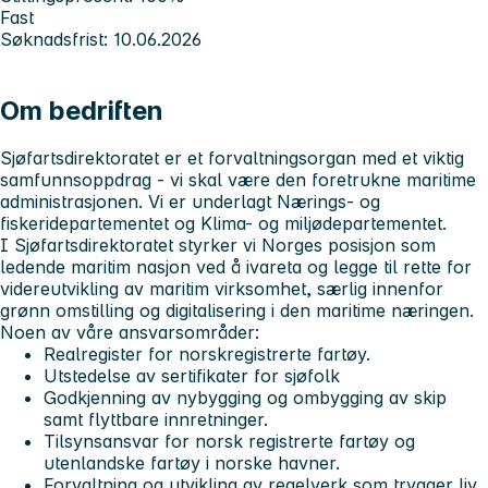
Fast
Søknadsfrist: 10.06.2026
Om bedriften
Sjøfartsdirektoratet er et forvaltningsorgan med et viktig
samfunnsoppdrag - vi skal være den foretrukne maritime
administrasjonen. Vi er underlagt Nærings- og
fiskeridepartementet og Klima- og miljødepartementet.
I Sjøfartsdirektoratet styrker vi Norges posisjon som
ledende maritim nasjon ved å ivareta og legge til rette for
videreutvikling av maritim virksomhet, særlig innenfor
grønn omstilling og digitalisering i den maritime næringen.
Noen av våre ansvarsområder:
Realregister for norskregistrerte fartøy.
Utstedelse av sertifikater for sjøfolk
Godkjenning av nybygging og ombygging av skip
samt flyttbare innretninger.
Tilsynsansvar for norsk registrerte fartøy og
utenlandske fartøy i norske havner.
Forvaltning og utvikling av regelverk som trygger liv,