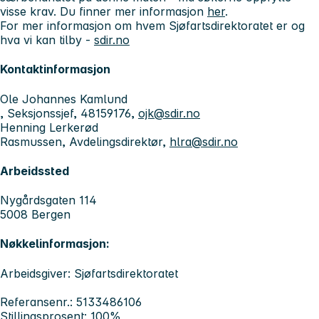
visse krav. Du finner mer informasjon
her
.
For mer informasjon om hvem Sjøfartsdirektoratet er og
hva vi kan tilby -
sdir.no
Kontaktinformasjon
Ole Johannes Kamlund
, Seksjonssjef, 48159176,
ojk@sdir.no
Henning Lerkerød
Rasmussen, Avdelingsdirektør,
hlra@sdir.no
Arbeidssted
Nygårdsgaten 114
5008 Bergen
Nøkkelinformasjon:
Arbeidsgiver: Sjøfartsdirektoratet
Referansenr.: 5133486106
Stillingsprosent: 100%