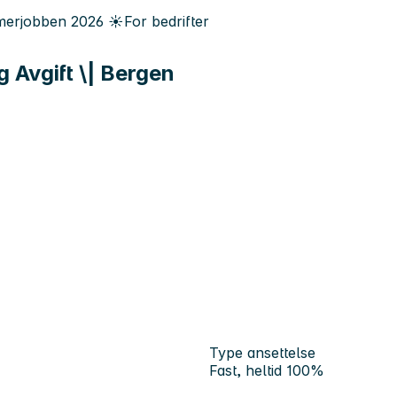
erjobben
2026
☀️
For bedrifter
g Avgift \| Bergen
Type ansettelse
Fast, heltid 100%