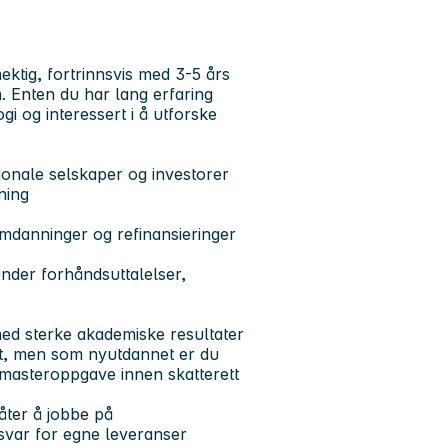
ektig, fortrinnsvis med 3-5 års
en. Enten du har lang erfaring
ogi og interessert i å utforske
sjonale selskaper og investorer
ning
omdanninger og refinansieringer
nder forhåndsuttalelser,
med sterke akademiske resultater
ift, men som nyutdannet er du
masteroppgave innen skatterett
åter å jobbe på
nsvar for egne leveranser