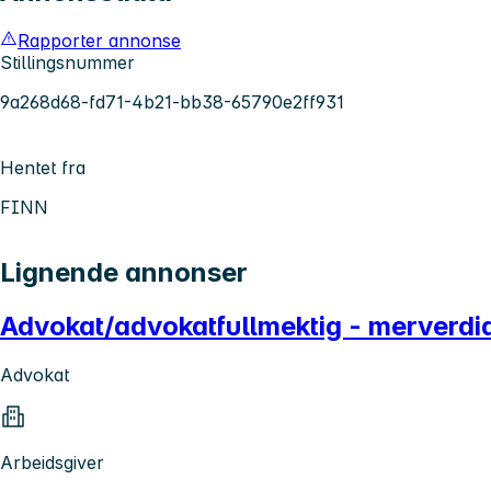
Rapporter annonse
Stillingsnummer
9a268d68-fd71-4b21-bb38-65790e2ff931
Hentet fra
FINN
Lignende annonser
Advokat/advokatfullmektig - merverdia
Advokat
Arbeidsgiver