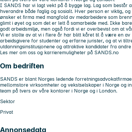
I SANDS har vi lagt vekt på å bygge lag. Lag som består a
hverandre både faglig og sosialt. Hver person er viktig, 
ønsker et firma med mangfold av medarbeidere som brenner 
glimt i øyet og som det er lett å samarbeide med. Ikke bare
godt arbeidsmiljø, men også fordi vi er overbevist om at våre
Vi er stolte av at vi i flere år har blitt kåret til å være en 
arbeidsgivere for studenter og erfarne jurister, og at vi til
utdanningsinstitusjonene og attraktive kandidater fra andre
Les mer om oss og karrieremuligheter på SANDS.no
Om bedriften
SANDS er blant Norges ledende forretningsadvokatfirmaer. 
mellomstore virksomheter og vekstselskaper i Norge og in
team på tvers av våre kontorer i Norge og i London.
Sektor
Privat
Annonsedata