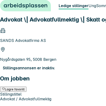
Hopp til innhold
Ledige stillinger
Ung
Somm
Advokat \| Advokatfullmektig \| Skatt o
SANDS Advokatfirma AS
Nygårdsgaten 95, 5008 Bergen
Stillingsannonsen er inaktiv.
Om jobben
Lagre favoritt
Stillingstittel
Advokat / Advokatfullmektig