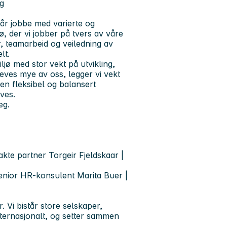
ig
 får jobbe med varierte og
ø, der vi jobber på tvers av våre
, teamarbeid og veiledning av
lt.
ljø med stor vekt på utvikling,
reves mye av oss, legger vi vekt
en fleksibel og balansert
ives.
eg.
kte partner Torgeir Fjeldskaar |
nior HR-konsulent Marita Buer |
Vi bistår store selskaper,
ternasjonalt, og setter sammen