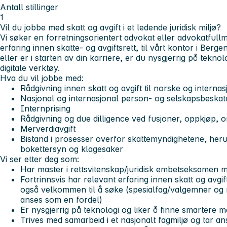
Antall stillinger
1
Vil du jobbe med skatt og avgift i et ledende juridisk miljø?
Vi søker en forretningsorientert advokat eller advokatfullm
erfaring innen skatte- og avgiftsrett, til vårt kontor i Berg
eller er i starten av din karriere, er du nysgjerrig på teknol
digitale verktøy.
Hva du vil jobbe med:
Rådgivning innen skatt og avgift til norske og interna
Nasjonal og internasjonal person- og selskapsbeskat
Internprising
Rådgivning og due dilligence ved fusjoner, oppkjøp, 
Merverdiavgift
Bistand i prosesser overfor skattemyndighetene, heru
bokettersyn og klagesaker
Vi ser etter deg som:
Har master i rettsvitenskap/juridisk embetseksamen 
Fortrinnsvis har relevant erfaring innen skatt og avg
også velkommen til å søke (spesialfag/valgemner og 
anses som en fordel)
Er nysgjerrig på teknologi og liker å finne smartere m
Trives med samarbeid i et nasjonalt fagmiljø og tar a