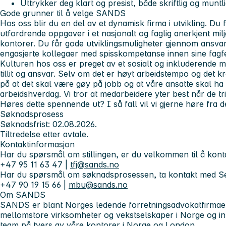
Uttrykker deg klart og presist, både skriftlig og muntl
Gode grunner til å velge SANDS
Hos oss blir du en del av et dynamisk firma i utvikling. Du
utfordrende oppgaver i et nasjonalt og faglig anerkjent milj
kontorer. Du får gode utviklingsmuligheter gjennom ansvar
engasjerte kollegaer med spisskompetanse innen sine fagfe
Kulturen hos oss er preget av et sosialt og inkluderende mi
tillit og ansvar. Selv om det er høyt arbeidstempo og det k
på at det skal være gøy på jobb og at våre ansatte skal ha 
arbeidshverdag. Vi tror at medarbeidere yter best når de tr
Høres dette spennende ut? I så fall vil vi gjerne høre fra d
Søknadsprosess
Søknadsfrist: 02.08.2026.
Tiltredelse etter avtale.
Kontaktinformasjon
Har du spørsmål om stillingen, er du velkommen til å konta
+47 95 11 63 47 |
tfj@sands.no
Har du spørsmål om søknadsprosessen, ta kontakt med Se
+47 90 19 15 66 |
mbu@sands.no
Om SANDS
SANDS er blant Norges ledende forretningsadvokatfirmaer. 
mellomstore virksomheter og vekstselskaper i Norge og in
team på tvers av våre kontorer i Norge og London.