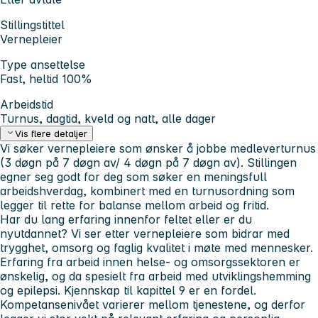
Stillingstittel
Vernepleier
Type ansettelse
Fast, heltid 100%
Arbeidstid
Turnus, dagtid, kveld og natt, alle dager
Vis flere detaljer
Vi søker vernepleiere som ønsker å jobbe medleverturnus
(3 døgn på 7 døgn av/ 4 døgn på 7 døgn av). Stillingen
egner seg godt for deg som søker en meningsfull
arbeidshverdag, kombinert med en turnusordning som
legger til rette for balanse mellom arbeid og fritid.
Har du lang erfaring innenfor feltet eller er du
nyutdannet? Vi ser etter vernepleiere som bidrar med
trygghet, omsorg og faglig kvalitet i møte med mennesker.
Erfaring fra arbeid innen helse- og omsorgssektoren er
ønskelig, og da spesielt fra arbeid med utviklingshemming
og epilepsi. Kjennskap til kapittel 9 er en fordel.
Kompetansenivået varierer mellom tjenestene, og derfor