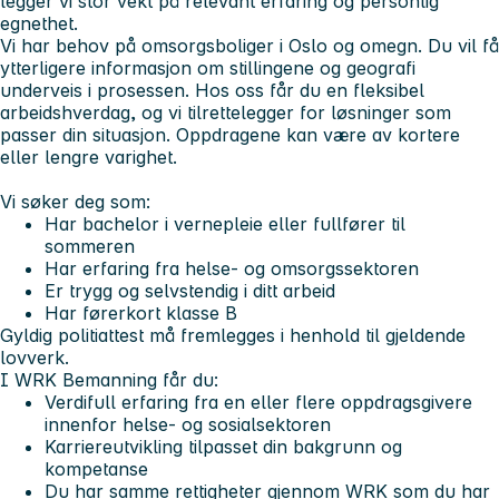
legger vi stor vekt på relevant erfaring og personlig
egnethet.
Vi har behov på omsorgsboliger i Oslo og omegn. Du vil få
ytterligere informasjon om stillingene og geografi
underveis i prosessen. Hos oss får du en fleksibel
arbeidshverdag, og vi tilrettelegger for løsninger som
passer din situasjon. Oppdragene kan være av kortere
eller lengre varighet.
Vi søker deg som:
Har bachelor i vernepleie eller fullfører til
sommeren
Har erfaring fra helse- og omsorgssektoren
Er trygg og selvstendig i ditt arbeid
Har førerkort klasse B
Gyldig politiattest må fremlegges i henhold til gjeldende
lovverk.
I WRK Bemanning får du:
Verdifull erfaring fra en eller flere oppdragsgivere
innenfor helse- og sosialsektoren
Karriereutvikling tilpasset din bakgrunn og
kompetanse
Du har samme rettigheter gjennom WRK som du har