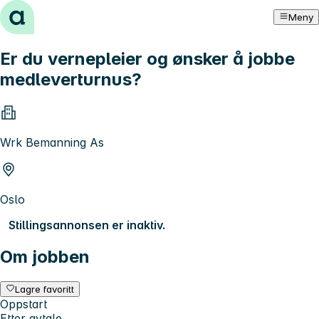
Hopp til innhold
Meny
Er du vernepleier og ønsker å jobbe
medleverturnus?
Wrk Bemanning As
Oslo
Stillingsannonsen er inaktiv.
Om jobben
Lagre favoritt
Oppstart
Etter avtale