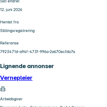
Sist endret
12. juni 2026
Hentet fra
Stillingsregistrering
Referanse
7923471d-a94f-473f-996a-2a670ecfda7a
Lignende annonser
Vernepleier
Arbeidsgiver