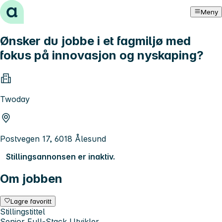
Hopp til innhold
Meny
Ønsker du jobbe i et fagmiljø med
fokus på innovasjon og nyskaping?
Twoday
Postvegen 17, 6018 Ålesund
Stillingsannonsen er inaktiv.
Om jobben
Lagre favoritt
Stillingstittel
Senior Full-Stack Utvikler