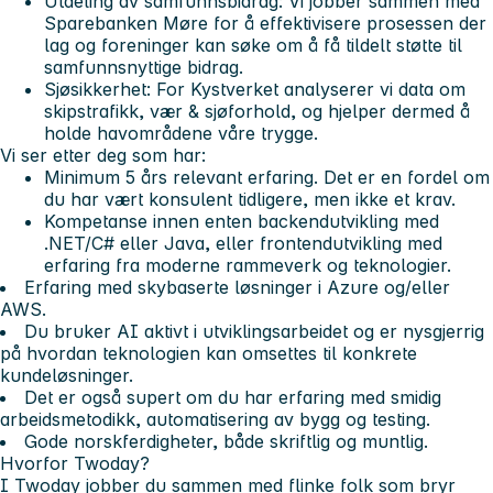
Utdeling av samfunnsbidrag: Vi jobber sammen med
Sparebanken Møre for å effektivisere prosessen der
lag og foreninger kan søke om å få tildelt støtte til
samfunnsnyttige bidrag.
Sjøsikkerhet: For Kystverket analyserer vi data om
skipstrafikk, vær & sjøforhold, og hjelper dermed å
holde havområdene våre trygge.
Vi ser etter deg som har:
Minimum 5 års relevant erfaring. Det er en fordel om
du har vært konsulent tidligere, men ikke et krav.
Kompetanse innen enten backendutvikling med
.NET/C# eller Java, eller frontendutvikling med
erfaring fra moderne rammeverk og teknologier.
Erfaring med skybaserte løsninger i Azure og/eller
AWS.
Du bruker AI aktivt i utviklingsarbeidet og er nysgjerrig
på hvordan teknologien kan omsettes til konkrete
kundeløsninger.
Det er også supert om du har erfaring med smidig
arbeidsmetodikk, automatisering av bygg og testing.
Gode norskferdigheter, både skriftlig og muntlig.
Hvorfor Twoday?
I Twoday jobber du sammen med flinke folk som bryr