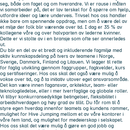
seg, både om faget og om hverandre. Vi er rause i måten
vi samarbeider på, det er lav terskel for å spørre om hjelp,
utfordre ideer og lære underveis. Trivsel hos oss handler
ikke bare om spennende oppdrag, men om å være del av
et miljø der folk blir værende over tid. I dag er 35 % av
kollegene våre og over halvparten av lederne kvinner.
Dette er vi stolte av i en bransje som ofte ser annerledes
ut.
Du blir en del av et bredt og inkluderende fagmiljø med
aktiv kunnskapsdeling på tvers av teamene i Norge,
Sverige, Danmark, Finland og Litauen. Vi legger til rette
for faglig utvikling gjennom faggrupper, fagkvelder, kurs
og sertifiseringer. Hos oss skal det også være mulig å
vokse over tid, og å ta initiativ utover eget ansvarsområde.
Det kan være innen fagansvar, arkitektur, team- eller
teknologiledelse, eller i mer tverrfaglige og globale roller.
Vi tilbyr konkurransedyktige betingelser, fleksibilitet i
arbeidshverdagen og høy grad av tillit. Du får rom til å
styre egen hverdag innenfor teamets og kundens rammer,
mulighet for Hive Jumping mellom et av våre kontorer i
våre fem land, og mulighet for medeierskap i selskapet.
Hos oss skal det være mulig å gjøre en god jobb og