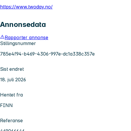
https://www.twoday.no/
Annonsedata
Rapporter annonse
Stillingsnummer
785e4f94-b469-4306-997e-dc1a338c357e
Sist endret
18. juli 2026
Hentet fra
FINN
Referanse
469066646