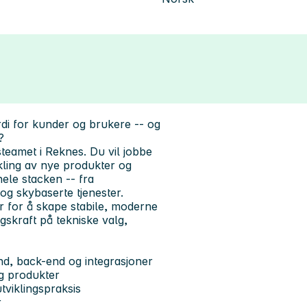
rdi for kunder og brukere -- og
?
steamet i Reknes. Du vil jobbe
kling av nye produkter og
hele stacken -- fra
 og skybaserte tjenester.
r for å skape stabile, moderne
gskraft på tekniske valg,
end, back-end og integrasjoner
og produkter
utviklingspraksis
r