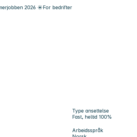
erjobben
2026
☀️
For bedrifter
Type ansettelse
Fast, heltid 100%
Arbeidsspråk
Norsk