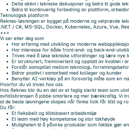
Delta aktivt i tekniske diskusjoner og bidra til gode te
Bidra til kontinuerlig forbedring av plattform, arbeid
Teknologisk plattform
Reknes-løsningen er bygget på moderne og velprøvde tek
.NET / C#, MS-SQL, Docker, Kubernetes, Azure, Vue, Rea
+++
Vi ser etter deg som
Har erfaring med utvikling av moderne webapplikasj
Har interesse for både front-end- og back-end-utvikl
Trives med å løse tekniske utfordringer og lære nye 
Er strukturert, fremoverlent og opptatt av kvalitet i ar
Forstår samspillet mellom teknologi, forretningsbeh
Bidrar positivt i samarbeid med kolleger og kunder
Benytter AI-verktøy på en forsvarlig måte som en nat
Hvorfor du vil trives hos oss
Hos Reknes blir du en del av et faglig sterkt team som utvi
avfallsbransjen å jobbe smartere og mer bærekraftig. Vi tr
at de beste løsningene skapes når flinke folk får tillit og ro
Du får:
Et fleksibelt og tillitsbasert arbeidsmiljø
Et team med høy kompetanse og stor takhøyde
Muligheten til å påvirke produkter som faktisk gjør en