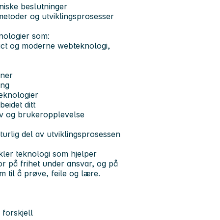
kniske beslutninger
smetoder og utviklingsprosesser
nologier som:
ct og moderne webteknologi,
oner
ing
teknologier
beidet ditt
ov og brukeropplevelse
urlig del av utviklingsprosessen
kler teknologi som hjelper
or på frihet under ansvar, og på
m til å prøve, feile og lære.
 forskjell