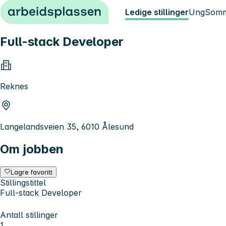
Hopp til innhold
Ledige stillinger
Ung
Somm
Full-stack Developer
Reknes
Langelandsveien 35, 6010 Ålesund
Om jobben
Lagre favoritt
Stillingstittel
Full-stack Developer
Antall stillinger
1