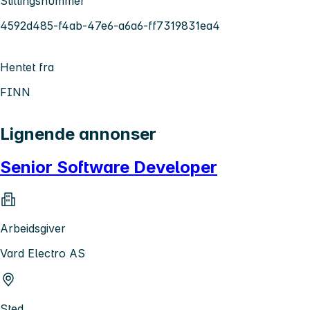
Stillingsnummer
4592d485-f4ab-47e6-a6a6-ff7319831ea4
Hentet fra
FINN
Lignende annonser
Senior Software Developer
Arbeidsgiver
Vard Electro AS
Sted