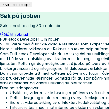
Vis flere detaljer
Søk på jobben
Søk senest onsdag 30. september
Gå til søknad
Full-stack Developer
Om rollen
Vil du være med å utvikle digitale løsninger som skaper ve
bidra til videreutviklingen av Reknes sin teknologiplattform
Som Full-stack Developer blir du en viktig del av utvikling
med både videreutvikling av eksisterende løsninger og utvi
tjenester. Rollen gir deg muligheten til å jobbe på tvers av 
brukergrensesnitt og integrasjoner til databaser, arkitektur
Du vil samarbeide tett med kolleger på tvers av fagområde
og brukervennlige løsninger. Samtidig får du stor påvirknin
arbeidsmetoder og videre utvikling av plattformen..
Dine hovedoppgaver
Utvikle og videreutvikle løsninger på tvers av front-
Delta i design og implementering av nye funksjoner 
Bidra til videreutvikling av arkitektur, kodekvalitet og 
Integrere løsninger mot interne og eksterne systeme